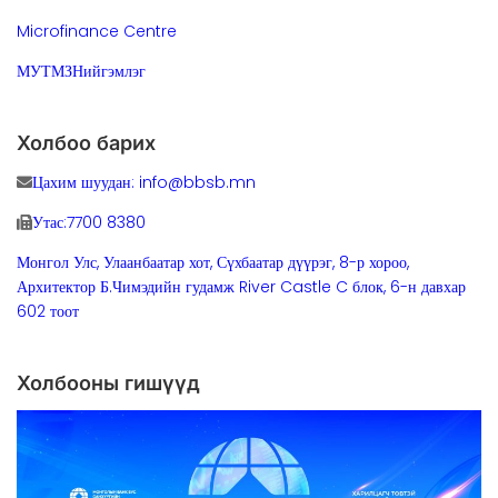
Microfinance Centre
МУТМЗНийгэмлэг
Холбоо барих
Цахим шуудан: info@bbsb.mn
Утас:7700 8380
Монгол Улс, Улаанбаатар хот, Сүхбаатар дүүрэг, 8-р хороо,
Архитектор Б.Чимэдийн гудамж River Castle C блок, 6-н давхар
602 тоот
Холбооны гишүүд