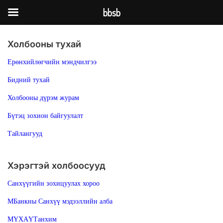
bbsb
Холбооны тухай
Ерөнхийлөгчийн мэндчилгээ
Бидний тухай
Холбооны дүрэм журам
Бүтэц зохион байгуулалт
Тайлангууд
Хэрэгтэй холбоосууд
Санхүүгийн зохицуулах хороо
МБанкны Санхүү мэдээллийн алба
МҮХАҮТанхим