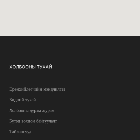
ХОЛБООНЫ ТУХАЙ
Ерөнхийлөгчийн мэндчилгээ
Бидний тухай
Холбооны дүрэм журам
Бүтэц зохион байгуулалт
Тайлангууд