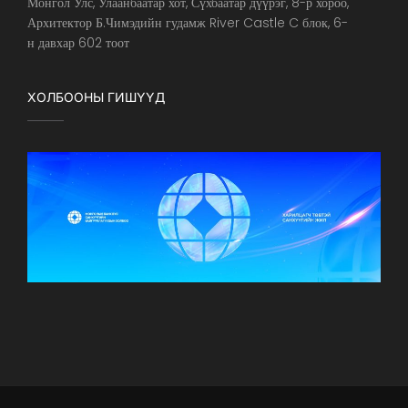
Монгол Улс, Улаанбаатар хот, Сүхбаатар дүүрэг, 8-р хороо,
Архитектор Б.Чимэдийн гудамж River Castle C блок, 6-
н давхар 602 тоот
ХОЛБООНЫ ГИШҮҮД