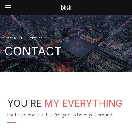
bbsb
Home
Contact
CONTACT
YOU’RE
MY EVERYTHING
I not sure about it, but i’m glad to have you around.