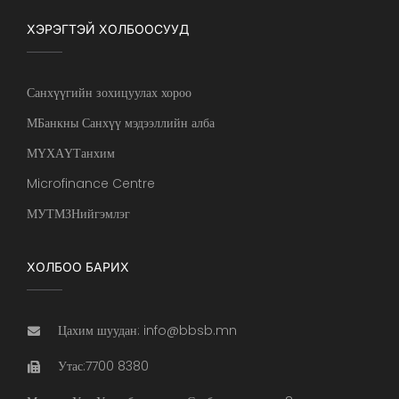
ХЭРЭГТЭЙ ХОЛБООСУУД
Санхүүгийн зохицуулах хороо
МБанкны Санхүү мэдээллийн алба
МҮХАҮТанхим
Microfinance Centre
МУТМЗНийгэмлэг
ХОЛБОО БАРИХ
Цахим шуудан: info@bbsb.mn
Утас:7700 8380