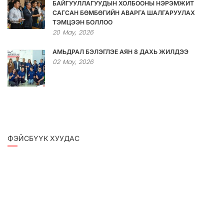
БАЙГУУЛЛАГУУДЫН ХОЛБООНЫ НЭРЭМЖИТ
САГСАН БӨМБӨГИЙН АВАРГА ШАЛГАРУУЛАХ
ТЭМЦЭЭН БОЛЛОО
20
May,
2026
АМЬДРАЛ БЭЛЭГЛЭЕ АЯН 8 ДАХЬ ЖИЛДЭЭ
02
May,
2026
ФЭЙСБҮҮК ХУУДАС