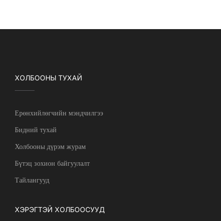
ХОЛБООНЫ ТУХАЙ
Ерөнхийлөгчийн мэндчилгээ
Бидний тухай
Холбооны дүрэм журам
Бүтэц зохион байгуулалт
Тайлангууд
ХЭРЭГТЭЙ ХОЛБООСУУД