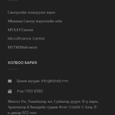
Санхүүгийн зохицуулах хороо
МБанкны Санхүү мэдээллийн алба
МҮХАҮТанхим
Microfinance Centre
МУТМЗНийгэмлэг
ХОЛБОО БАРИХ
Цахим шуудан: info@bbsb.mn
Утас:7700 8380
Монгол Улс, Улаанбаатар хот, Сүхбаатар дүүрэг, 8-р хороо,
Архитектор Б.Чимэдийн гудамж River Castle C блок, 6-
н давхар 602 тоот