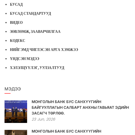
БУСАД
БУСАД СТАНДАРТУУД
ВИДЕО
ЗӨВЛӨМЖ, ЗААВАРЧИЛГАА
КОДЕКС
НИЙГЭМД ЧИГЛЭСЭН АРГА ХЭМЖЭЭ
ҮНДСЭН МЭДЭЭ
ХЭЛЭЛЦҮҮЛЭГ, УУЛЗАЛТУУД
МЭДЭЭ
МОНГОЛЫН БАНК БУС САНХҮҮГИЙН
БАЙГУУЛЛАГЫН САЛБАРТ АНХНЫ ГАВЬЯАТ ЭДИЙН
ЗАСАГЧ ТӨРЛӨӨ.
23
Jun,
2026
МОНГОЛЫН БАНК БУС САНХҮҮГИЙН