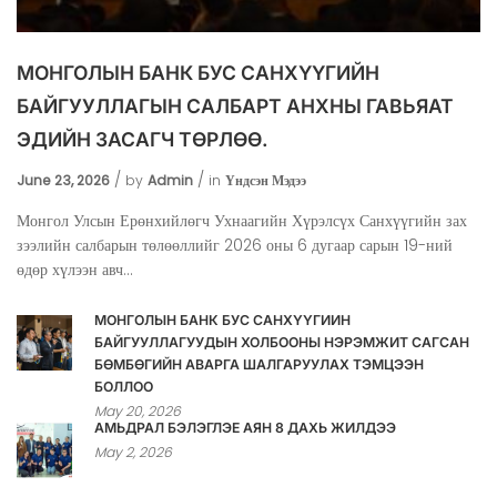
МОНГОЛЫН БАНК БУС САНХҮҮГИЙН
БАЙГУУЛЛАГЫН САЛБАРТ АНХНЫ ГАВЬЯАТ
ЭДИЙН ЗАСАГЧ ТӨРЛӨӨ.
June 23, 2026
by
Admin
in
Үндсэн Мэдээ
Монгол Улсын Ерөнхийлөгч Ухнаагийн Хүрэлсүх Санхүүгийн зах
зээлийн салбарын төлөөллийг 2026 оны 6 дугаар сарын 19-ний
өдөр хүлээн авч...
МОНГОЛЫН БАНК БУС САНХҮҮГИЙН
БАЙГУУЛЛАГУУДЫН ХОЛБООНЫ НЭРЭМЖИТ САГСАН
БӨМБӨГИЙН АВАРГА ШАЛГАРУУЛАХ ТЭМЦЭЭН
БОЛЛОО
May 20, 2026
АМЬДРАЛ БЭЛЭГЛЭЕ АЯН 8 ДАХЬ ЖИЛДЭЭ
May 2, 2026