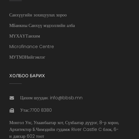
Санхүүгийн зохицуулах хороо
МБанкны Санхүү мэдээллийн алба
МҮХАҮТанхим
Microfinance Centre
МУТМЗНийгэмлэг
ХОЛБОО БАРИХ
Цахим шуудан: info@bbsb.mn
Утас:7700 8380
Монгол Улс, Улаанбаатар хот, Сүхбаатар дүүрэг, 8-р хороо,
Архитектор Б.Чимэдийн гудамж River Castle C блок, 6-
н давхар 602 тоот