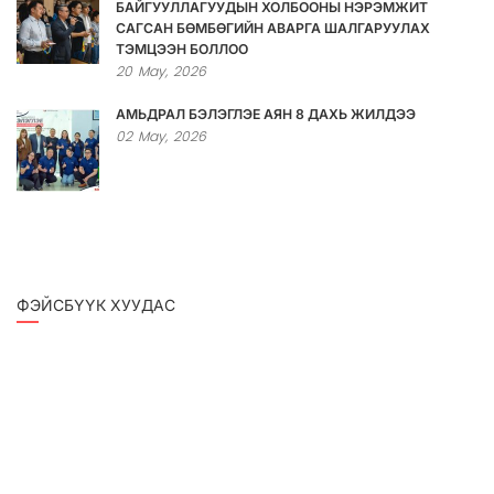
БАЙГУУЛЛАГУУДЫН ХОЛБООНЫ НЭРЭМЖИТ
САГСАН БӨМБӨГИЙН АВАРГА ШАЛГАРУУЛАХ
ТЭМЦЭЭН БОЛЛОО
20
May,
2026
АМЬДРАЛ БЭЛЭГЛЭЕ АЯН 8 ДАХЬ ЖИЛДЭЭ
02
May,
2026
ФЭЙСБҮҮК ХУУДАС