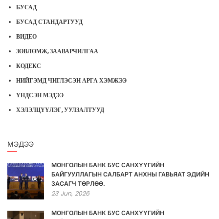
БУСАД
БУСАД СТАНДАРТУУД
ВИДЕО
ЗӨВЛӨМЖ, ЗААВАРЧИЛГАА
КОДЕКС
НИЙГЭМД ЧИГЛЭСЭН АРГА ХЭМЖЭЭ
ҮНДСЭН МЭДЭЭ
ХЭЛЭЛЦҮҮЛЭГ, УУЛЗАЛТУУД
МЭДЭЭ
МОНГОЛЫН БАНК БУС САНХҮҮГИЙН
БАЙГУУЛЛАГЫН САЛБАРТ АНХНЫ ГАВЬЯАТ ЭДИЙН
ЗАСАГЧ ТӨРЛӨӨ.
23
Jun,
2026
МОНГОЛЫН БАНК БУС САНХҮҮГИЙН