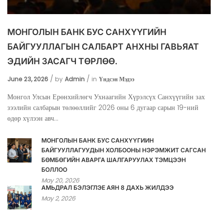
МОНГОЛЫН БАНК БУС САНХҮҮГИЙН
БАЙГУУЛЛАГЫН САЛБАРТ АНХНЫ ГАВЬЯАТ
ЭДИЙН ЗАСАГЧ ТӨРЛӨӨ.
June 23, 2026
by
Admin
in
Үндсэн Мэдээ
Монгол Улсын Ерөнхийлөгч Ухнаагийн Хүрэлсүх Санхүүгийн зах
зээлийн салбарын төлөөллийг 2026 оны 6 дугаар сарын 19-ний
өдөр хүлээн авч...
МОНГОЛЫН БАНК БУС САНХҮҮГИЙН
БАЙГУУЛЛАГУУДЫН ХОЛБООНЫ НЭРЭМЖИТ САГСАН
БӨМБӨГИЙН АВАРГА ШАЛГАРУУЛАХ ТЭМЦЭЭН
БОЛЛОО
May 20, 2026
АМЬДРАЛ БЭЛЭГЛЭЕ АЯН 8 ДАХЬ ЖИЛДЭЭ
May 2, 2026