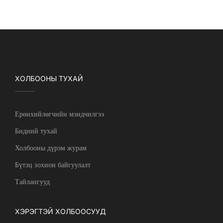
ХОЛБООНЫ ТУХАЙ
Ерөнхийлөгчийн мэндчилгээ
Бидний тухай
Холбооны дүрэм журам
Бүтэц зохион байгуулалт
Тайлангууд
ХЭРЭГТЭЙ ХОЛБООСУУД