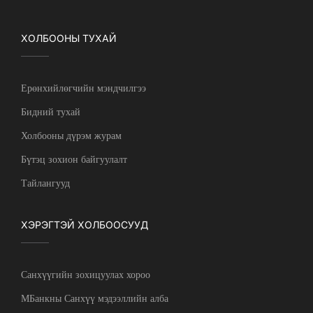
ХОЛБООНЫ ТУХАЙ
Ерөнхийлөгчийн мэндчилгээ
Бидний тухай
Холбооны дүрэм журам
Бүтэц зохион байгуулалт
Тайлангууд
ХЭРЭГТЭЙ ХОЛБООСУУД
Санхүүгийн зохицуулах хороо
МБанкны Санхүү мэдээллийн алба