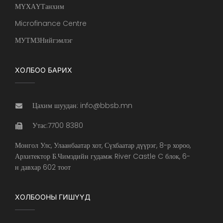
МҮХАҮТанхим
Microfinance Centre
МУТМЗНийгэмлэг
ХОЛБОО БАРИХ
Цахим шуудан: info@bbsb.mn
Утас:7700 8380
Монгол Улс, Улаанбаатар хот, Сүхбаатар дүүрэг, 8-р хороо,
Архитектор Б.Чимэдийн гудамж River Castle C блок, 6-
н давхар 602 тоот
ХОЛБООНЫ ГИШҮҮД