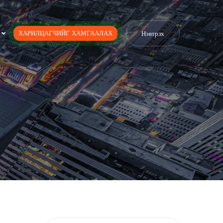
ХАРИЛЦАГЧИЙГ ХАМГААЛАХ
Нэвтрэх