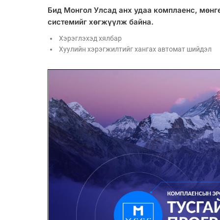
Бид Монгол Улсад анх удаа комплаенс, мөнг
системийг хөгжүүлж байна.
Хэрэглэхэд хялбар
Хуулийн хэрэгжилтийг хангах автомат шийдэл