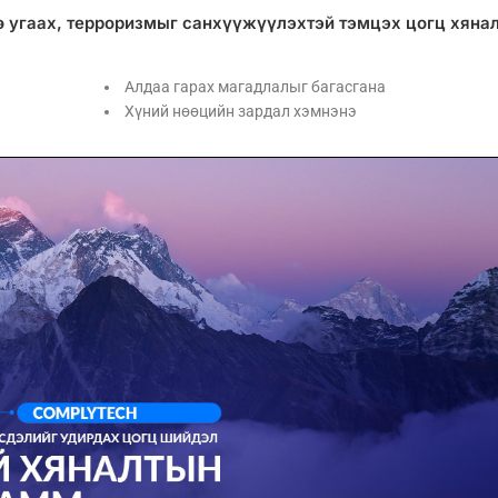
ө угаах, терроризмыг санхүүжүүлэхтэй тэмцэх цогц хяна
Алдаа гарах магадлалыг багасгана
Хүний нөөцийн зардал хэмнэнэ