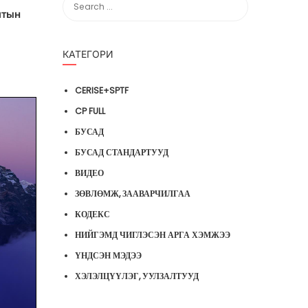
лтын
КАТЕГОРИ
CERISE+SPTF
CP FULL
БУСАД
БУСАД СТАНДАРТУУД
ВИДЕО
ЗӨВЛӨМЖ, ЗААВАРЧИЛГАА
КОДЕКС
НИЙГЭМД ЧИГЛЭСЭН АРГА ХЭМЖЭЭ
ҮНДСЭН МЭДЭЭ
ХЭЛЭЛЦҮҮЛЭГ, УУЛЗАЛТУУД