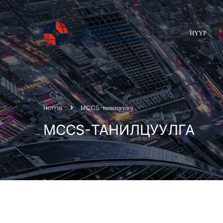
НҮҮР
Home
MCCS-танилцуулга
MCCS-ТАНИЛЦУУЛГА