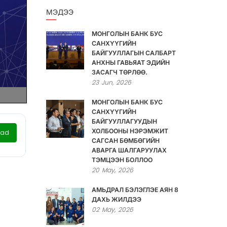
МЭДЭЭ
МОНГОЛЫН БАНК БУС
САНХҮҮГИЙН
БАЙГУУЛЛАГЫН САЛБАРТ
АНХНЫ ГАВЬЯАТ ЭДИЙН
ЗАСАГЧ ТӨРЛӨӨ.
23
Jun,
2026
МОНГОЛЫН БАНК БУС
САНХҮҮГИЙН
БАЙГУУЛЛАГУУДЫН
ХОЛБООНЫ НЭРЭМЖИТ
oad
САГСАН БӨМБӨГИЙН
АВАРГА ШАЛГАРУУЛАХ
ТЭМЦЭЭН БОЛЛОО
20
May,
2026
АМЬДРАЛ БЭЛЭГЛЭЕ АЯН 8
ДАХЬ ЖИЛДЭЭ
02
May,
2026