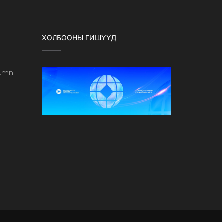
ХОЛБООНЫ ГИШҮҮД
b.mn