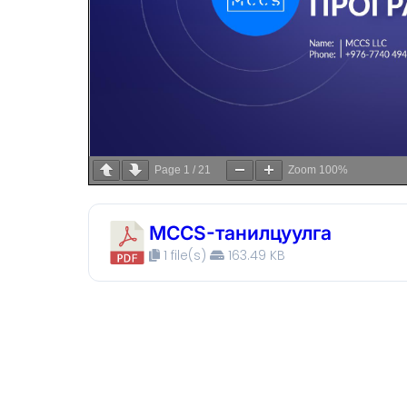
Page
1
/
21
Zoom
100%
MCCS-танилцуулга
1 file(s)
163.49 KB