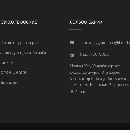
ТЭЙ ХОЛБООСУУД
ХОЛБОО БАРИХ
ийн зохицуулах хороо
Цахим шуудан: info@bbs
 Санхүү мэдээллийн алба
Утас:7700 8380
Танхим
Монгол Улс, Улаанбаатар хот,
nance Centre
Сүхбаатар дүүрэг, 8-р хороо,
Архитектор Б.Чимэдийн гудамж
ийгэмлэг
River Castle C блок, 6-н давхар
602 тоот