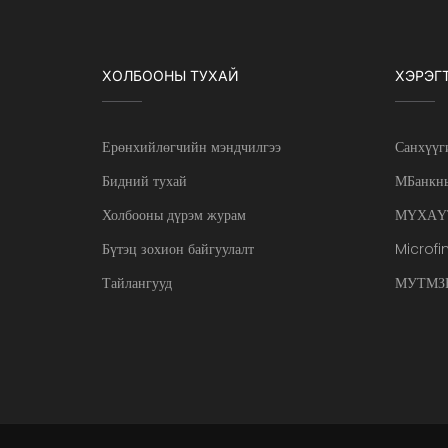
ХОЛБООНЫ ТУХАЙ
ХЭРЭГ
Ерөнхийлөгчийн мэндчилгээ
Санхүүг
Бидний тухай
МБанкны
Холбооны дүрэм журам
МҮХАҮ
Бүтэц зохион байгуулалт
Microfi
Тайлангууд
МУТМЗН