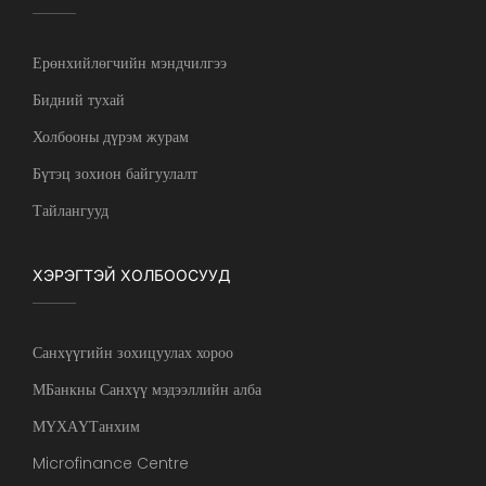
Ерөнхийлөгчийн мэндчилгээ
Бидний тухай
Холбооны дүрэм журам
Бүтэц зохион байгуулалт
Тайлангууд
ХЭРЭГТЭЙ ХОЛБООСУУД
Санхүүгийн зохицуулах хороо
МБанкны Санхүү мэдээллийн алба
МҮХАҮТанхим
Microfinance Centre