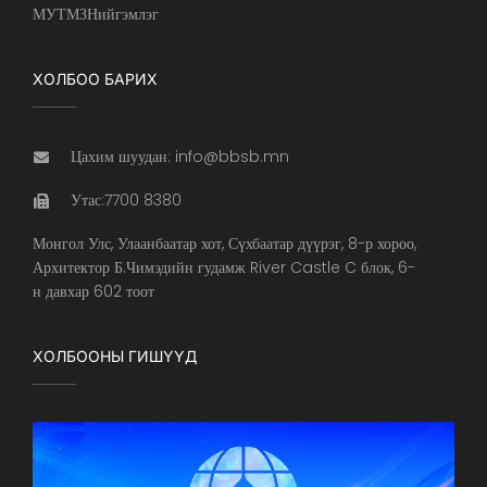
МУТМЗНийгэмлэг
ХОЛБОО БАРИХ
Цахим шуудан: info@bbsb.mn
Утас:7700 8380
Монгол Улс, Улаанбаатар хот, Сүхбаатар дүүрэг, 8-р хороо,
Архитектор Б.Чимэдийн гудамж River Castle C блок, 6-
н давхар 602 тоот
ХОЛБООНЫ ГИШҮҮД