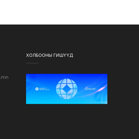
ХОЛБООНЫ ГИШҮҮД
b.mn