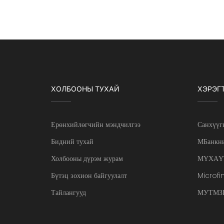
ХОЛБООНЫ ТУХАЙ
ХЭРЭГ
Ерөнхийлөгчийн мэндчилгээ
Санхүүг
Бидний тухай
МБанкны
Холбооны дүрэм журам
МҮХАҮ
Бүтэц зохион байгуулалт
Microfi
Тайлангууд
МУТМЗН