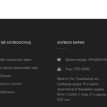
ТЭЙ ХОЛБООСУУД
ХОЛБОО БАРИХ
ийн зохицуулах хороо
Цахим шуудан: info@bbs
 Санхүү мэдээллийн алба
Утас:7700 8380
Танхим
Монгол Улс, Улаанбаатар хот,
nance Centre
Сүхбаатар дүүрэг, 8-р хороо,
Архитектор Б.Чимэдийн гудамж
ийгэмлэг
River Castle C блок, 6-н давхар
602 тоот