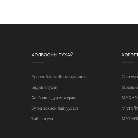
ХОЛБООНЫ ТУХАЙ
ХЭРЭГ
Ерөнхийлөгчийн мэндчилгээ
Санхүүг
Бидний тухай
МБанкны
Холбооны дүрэм журам
МҮХАҮ
Бүтэц зохион байгуулалт
Microfi
Тайлангууд
МУТМЗН