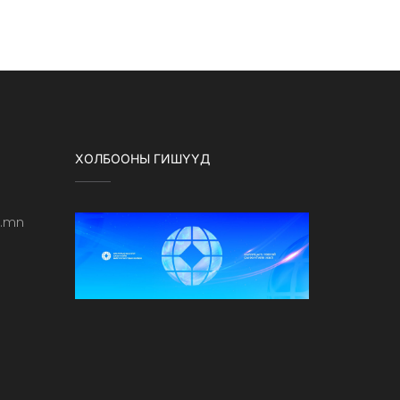
ХОЛБООНЫ ГИШҮҮД
b.mn