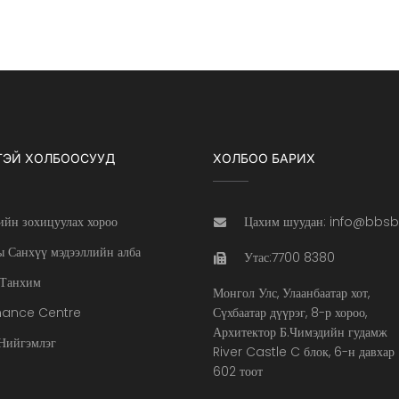
ТЭЙ ХОЛБООСУУД
ХОЛБОО БАРИХ
ийн зохицуулах хороо
Цахим шуудан: info@bbs
 Санхүү мэдээллийн алба
Утас:7700 8380
Танхим
Монгол Улс, Улаанбаатар хот,
nance Centre
Сүхбаатар дүүрэг, 8-р хороо,
Архитектор Б.Чимэдийн гудамж
ийгэмлэг
River Castle C блок, 6-н давхар
602 тоот