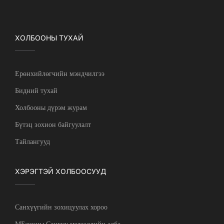
ХОЛБООНЫ ТУХАЙ
Ерөнхийлөгчийн мэндчилгээ
Бидний тухай
Холбооны дүрэм журам
Бүтэц зохион байгуулалт
Тайлангууд
ХЭРЭГТЭЙ ХОЛБООСУУД
Санхүүгийн зохицуулах хороо