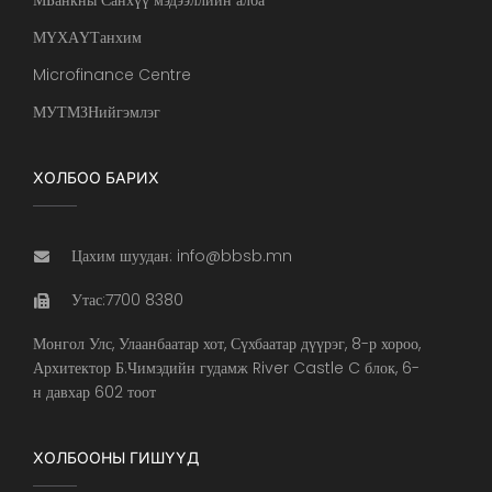
МБанкны Санхүү мэдээллийн алба
МҮХАҮТанхим
Microfinance Centre
МУТМЗНийгэмлэг
ХОЛБОО БАРИХ
Цахим шуудан: info@bbsb.mn
Утас:7700 8380
Монгол Улс, Улаанбаатар хот, Сүхбаатар дүүрэг, 8-р хороо,
Архитектор Б.Чимэдийн гудамж River Castle C блок, 6-
н давхар 602 тоот
ХОЛБООНЫ ГИШҮҮД