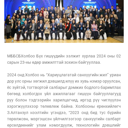
МББСБХолбоо Бүх гишүүдийн ээлжит хурлаа 2024 оны 02
сарын 23-ны өдөр амжилттай зохион байгууллаа.
2024 онд Холбоо нь “Хариуцлагатай санхүүгийн жил” уриан
дор улс орны хөгжил дэвшилд илүү их хувь нэмэр оруулсан,
ёс зүйтэй, тогтвортой салбарыг дэмжих бодлого баримтлах
бөгөөд холбогдох үйл ажиллагааг гишүүн байгууллагууд
руу болон тэдгээрийн харилцагчид, иргэд рүү чиглүүлэн
хэрэгжүүлэхээр төлөвлөж байна. Холбооны ерөнхийлөгч
З.Алтанзул нээлтийн үгэндээ, “2023 онд бид тус бүрийн
төрөлжсөн, мэргэшсэн үйлчилгээгээр санхүүгийн салбарт
өрсөлдөөнийг улам нэмэгдүүлж, технологийн дэвшлийг