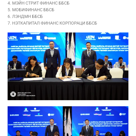
4. МЭЙН СТРИТ ФИНАНС ББСБ
5. МОБИФИНАНС ББСБ
6. ЛЭНДМН ББСБ
7. НЭТКАПИТАЛ ФИНАНС КОРПОРАЦИ ББСБ