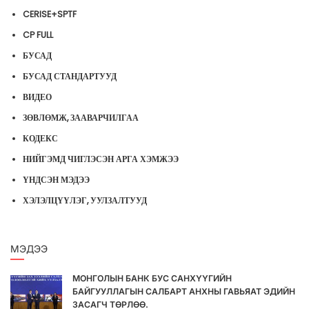
CERISE+SPTF
CP FULL
БУСАД
БУСАД СТАНДАРТУУД
ВИДЕО
ЗӨВЛӨМЖ, ЗААВАРЧИЛГАА
КОДЕКС
НИЙГЭМД ЧИГЛЭСЭН АРГА ХЭМЖЭЭ
ҮНДСЭН МЭДЭЭ
ХЭЛЭЛЦҮҮЛЭГ, УУЛЗАЛТУУД
МЭДЭЭ
МОНГОЛЫН БАНК БУС САНХҮҮГИЙН
БАЙГУУЛЛАГЫН САЛБАРТ АНХНЫ ГАВЬЯАТ ЭДИЙН
ЗАСАГЧ ТӨРЛӨӨ.