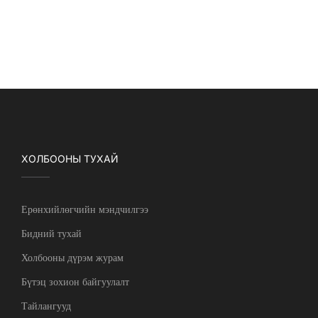
ХОЛБООНЫ ТУХАЙ
Ерөнхийлөгчийн мэндчилгээ
Бидний тухай
Холбооны дүрэм журам
Бүтэц зохион байгуулалт
Тайлангууд