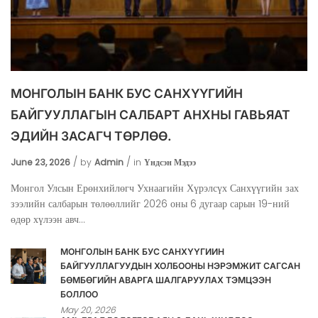
МОНГОЛЫН БАНК БУС САНХҮҮГИЙН
БАЙГУУЛЛАГЫН САЛБАРТ АНХНЫ ГАВЬЯАТ
ЭДИЙН ЗАСАГЧ ТӨРЛӨӨ.
June 23, 2026
by
Admin
in
Үндсэн Мэдээ
Монгол Улсын Ерөнхийлөгч Ухнаагийн Хүрэлсүх Санхүүгийн зах
зээлийн салбарын төлөөллийг 2026 оны 6 дугаар сарын 19-ний
өдөр хүлээн авч...
МОНГОЛЫН БАНК БУС САНХҮҮГИЙН
БАЙГУУЛЛАГУУДЫН ХОЛБООНЫ НЭРЭМЖИТ САГСАН
БӨМБӨГИЙН АВАРГА ШАЛГАРУУЛАХ ТЭМЦЭЭН
БОЛЛОО
May 20, 2026