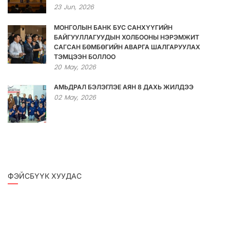
23
Jun,
2026
МОНГОЛЫН БАНК БУС САНХҮҮГИЙН
БАЙГУУЛЛАГУУДЫН ХОЛБООНЫ НЭРЭМЖИТ
САГСАН БӨМБӨГИЙН АВАРГА ШАЛГАРУУЛАХ
ТЭМЦЭЭН БОЛЛОО
20
May,
2026
АМЬДРАЛ БЭЛЭГЛЭЕ АЯН 8 ДАХЬ ЖИЛДЭЭ
02
May,
2026
ФЭЙСБҮҮК ХУУДАС