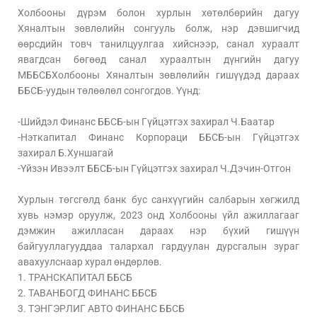
Холбооны дүрэм болон хурлын хөтөлбөрийн дагуу
Хяналтын зөвлөлийн сонгууль болж, нэр дэвшигчид
өөрсдийн товч танилцуулгаа хийснээр, санал хураалт
явагдсан бөгөөд санал хураалтын дүнгийн дагуу
МББСБХолбооны Хяналтын зөвлөлийн гишүүдэд дараах
ББСБ-уудын төлөөлөл сонгогдов. Үүнд:
-Шийдэл Финанс ББСБ-ын Гүйцэтгэх захирал Ч.Баатар
-Нэткапитал Финанс Корпораци ББСБ-ын Гүйцэтгэх
захирал Б.Хуншагай
-Үйзэн Ивээлт ББСБ-ын Гүйцэтгэх захирал Ч.Дэчин-Отгон
Хурлын төгсгөлд банк бус санхүүгийн салбарын хөгжилд
хувь нэмэр оруулж, 2023 онд Холбооны үйл ажиллагааг
дэмжин ажилласан дараах нэр бүхий гишүүн
байгууллагууддаа талархал гардуулан дурсгалын зураг
авахуулснаар хурал өндөрлөв.
1. ТРАНСКАПИТАЛ ББСБ
2. ТАВАНБОГД ФИНАНС ББСБ
3. ТЭНГЭРЛИГ АВТО ФИНАНС ББСБ