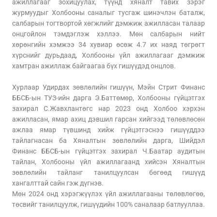
ажиллагааг зохицуулах, түүнд хяналт тавих зэрэг
журмуудыг Холбооны саналыг тусгаж шинэчлэн баталж,
салбарын тогтвортой хөгжлийг дэмжиж ажилласан талаар
онцгойлон тэмдэглэж хэллээ. Мөн салбарын нийт
хөрөнгийн хэмжээ 34 хувиар өсөж 4.7 их наяд төгрөгт
хүрснийг дурьдаад, Холбооны үйл ажиллагааг дэмжиж
хамтран ажиллаж байгаагаа бүх гишүүдэд онцлов.
Хурлаар Удирдах зөвлөлийн гишүүн, Мэйн Стрит Финанс
ББСБ-ын ТУЗ-ийн дарга Э.Баттөмөр, Холбооны гүйцэтгэх
захирал С.Жавхлантөгс нар 2023 онд Холбоо хэрхэн
ажилласан, ямар ахиц дэвшил гарсан хийгээд төлөвлөсөн
ажлаа ямар түвшинд хийж гүйцэтгэснээ гишүүддээ
тайлагнасан ба Хяналтын зөвлөлийн дарга, Шийдэл
Финанс ББСБ-ын гүйцэтгэх захирал Ч.Баатар аудитын
тайлан, Холбооны үйл ажиллагаанд хийсэн Хяналтын
зөвлөлийн тайланг танилцуулсан бөгөөд гишүүд
хангалттай сайн гэж дүгнэв.
Мөн 2024 онд хэрэгжүүлэх үйл ажиллагааны төлөвлөгөө,
төсвийг танилцуулж, гишүүдийн 100% саналаар батлууллаа.