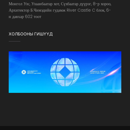
Монгол Улс, Улаанбаатар хот, Сүхбаатар дүүрэг, 8-р хороо,
Архитектор Б.Чимэдийн гудамж River Castle C блок, 6-
н давхар 602 тоот
ХОЛБООНЫ ГИШҮҮД