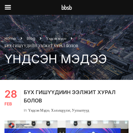
bbsb
Home
Blog
Үндсэн мэдээ
БҮХ ГИШҮҮДИЙН ЭЭЛЖИТ ХУРАЛ БОЛОВ
ҮНДСЭН МЭДЭЭ
28
БҮХ ГИШҮҮДИЙН ЭЭЛЖИТ ХУРАЛ
БОЛОВ
FEB
In
Үндсэн Мэдээ
,
Хэлэлцүүлэг, Уулзалтууд