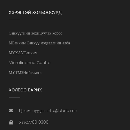
ХЭРЭГТЭЙ ХОЛБООСУУД
Санхүүгийн зохицуулах хороо
МБанкны Санхүү мэдээллийн алба
МҮХАҮТанхим
Microfinance Centre
МУТМЗНийгэмлэг
ХОЛБОО БАРИХ
Цахим шуудан: info@bbsb.mn
Утас:7700 8380