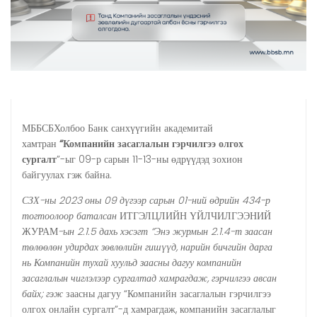
МББСБХолбоо Банк санхүүгийн академитай
хамтран
“
Компанийн засаглалын гэрчилгээ олгох
сургалт
”-ыг 09-р сарын 11-13-ны өдрүүдэд зохион
байгуулах гэж байна.
СЗХ-ны 2023 оны 09 дүгээр сарын 01-ний өдрийн 434-р
тогтоолоор баталсан
ИТГЭЛЦЛИЙН ҮЙЛЧИЛГЭЭНИЙ
ЖУРАМ
-ын 2.1.5 дахь хэсэгт “Энэ журмын 2.1.4-т заасан
төлөөлөн удирдах зөвлөлийн гишүүд, нарийн бичгийн дарга
нь Компанийн тухай хуульд заасны дагуу компанийн
засаглалын чиглэлээр сургалтад хамрагдаж, гэрчилгээ авсан
байх; гэж
заасны дагуу “Компанийн засаглалын гэрчилгээ
олгох онлайн сургалт”-д хамрагдаж, компанийн засаглалыг