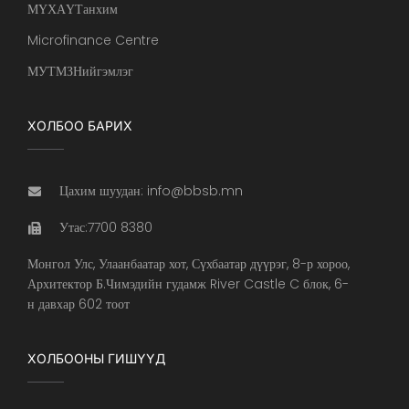
МҮХАҮТанхим
Microfinance Centre
МУТМЗНийгэмлэг
ХОЛБОО БАРИХ
Цахим шуудан: info@bbsb.mn
Утас:7700 8380
Монгол Улс, Улаанбаатар хот, Сүхбаатар дүүрэг, 8-р хороо,
Архитектор Б.Чимэдийн гудамж River Castle C блок, 6-
н давхар 602 тоот
ХОЛБООНЫ ГИШҮҮД