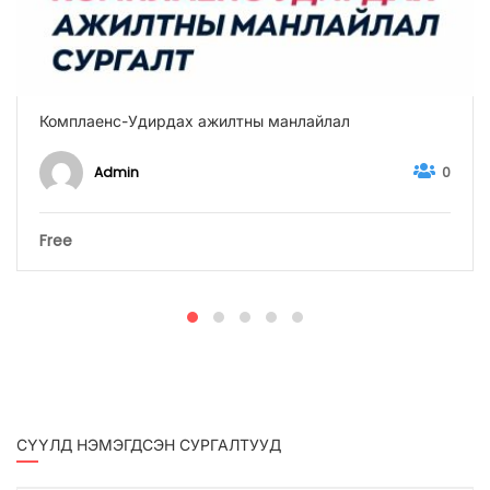
Комплаенс-Удирдах ажилтны манлайлал
Admin
0
Free
СҮҮЛД НЭМЭГДСЭН СУРГАЛТУУД