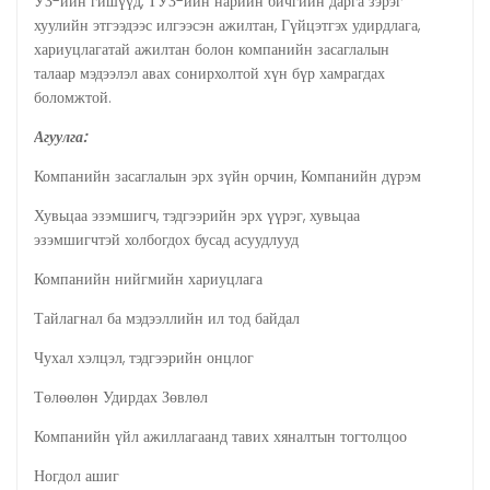
УЗ-ийн гишүүд, ТУЗ-ийн нарийн бичгийн дарга зэрэг
хуулийн этгээдээс илгээсэн ажилтан, Гүйцэтгэх удирдлага,
хариуцлагатай ажилтан болон компанийн засаглалын
талаар мэдээлэл авах сонирхолтой хүн бүр хамрагдах
боломжтой.
Агуулга
:
Компанийн засаглалын эрх зүйн орчин, Компанийн дүрэм
Хувьцаа эзэмшигч, тэдгээрийн эрх үүрэг, хувьцаа
эзэмшигчтэй холбогдох бусад асуудлууд
Компанийн нийгмийн хариуцлага
Тайлагнал ба мэдээллийн ил тод байдал
Чухал хэлцэл, тэдгээрийн онцлог
Төлөөлөн Удирдах Зөвлөл
Компанийн үйл ажиллагаанд тавих хяналтын тогтолцоо
Ногдол ашиг