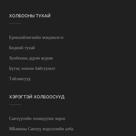
ХОЛБООНЫ ТУХАЙ
Ерөнхийлөгчийн мэндчилгээ
Бидний тухай
Холбооны дүрэм журам
Бүтэц зохион байгуулалт
Тайлангууд
ХЭРЭГТЭЙ ХОЛБООСУУД
Санхүүгийн зохицуулах хороо
МБанкны Санхүү мэдээллийн алба