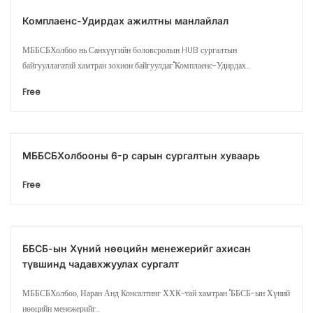
Комплаенс-Удирдах ажилтны манлайлал
МББСБХолбоо нь Санхүүгийн боловсролын HUB сургалтын
байгууллагатай хамтран зохион байгуулдаг"Комплаенс-Удирдах...
Free
МББСБХолбооны 6-р сарын сургалтын хуваарь
Free
ББСБ-ын Хүний нөөцийн менежерийг ахисан
түвшинд чадавхжуулах сургалт
МББСБХолбоо, Наран Анд Консалтинг ХХК-тай хамтран "ББСБ-ын Хүний
нөөцийн менежерийг...