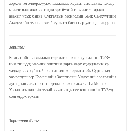
хэрхэн төгөлдөржүүлэх, алдаанаас хэрхэн зайлсхийх талаар
мэдлэг олж авахаас гадна эрх бүхий гэрчилгээ гардан
авахыг урьж байна. Сургалтын Монголын Банк Санхүүгийн
Академийн туршлагатай сургагч багш нар удирдан явуулна.
Зорилго
:
Компанийн засаглалын гэрчилгээ олгох сургалт нь ТУЗ-
ийн гишүүд, нарийн бичгийн дарга нарт удирдлагын ур
чадвар, эрх зүйн ойлголтыг олгох зорилготой. Сургалтад
хамрагдсанаар Компанийн Засаглалын Үндэсний зөвлөлийн
дугаартай албан ёсны гэрчилгээ олгогдох ба Та Монгол
Улсын компанийн тухай хуулийн дагуу компанийн ТУЗ-д
сонгогдох эрхтэй.
Зорилтот бүлэг: