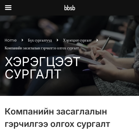
bbsb
Home
Бүх сургалтууд
Хэрэгцээт сургалт
Компанийн засаглалын гэрчилгээ олгох сургалт
ХЭРЭГЦЭЭТ
СУРГАЛТ
Компанийн засаглалын
гэрчилгээ олгох сургалт