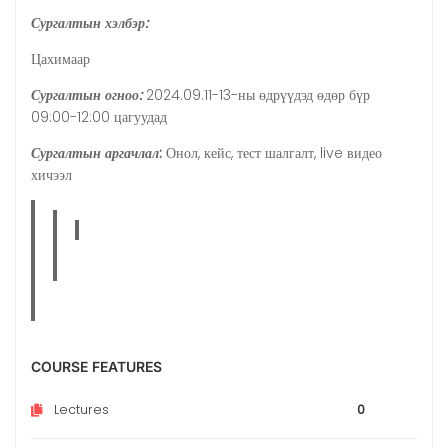
Сургалтын хэлбэр:
Цахимаар
Сургалтын огноо:
2024.09.11-13-ны өдрүүдэд өдөр бүр
09:00-12:00 цагуудад
Сургалтын аргачлал
:
Онол, кейс, тест шалгалт, live видео
хичээл
COURSE FEATURES
Lectures
0