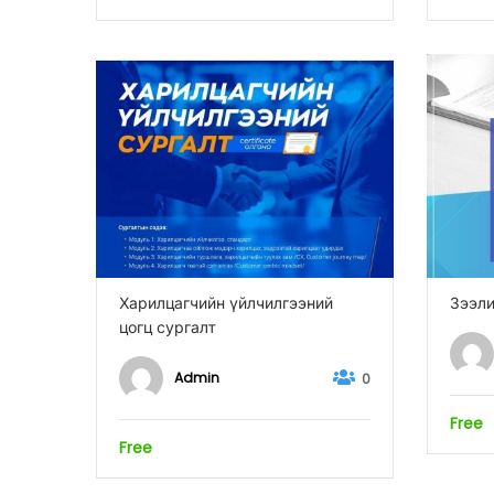
Харилцагчийн үйлчилгээний
Зээли
цогц сургалт
Admin
0
Free
Free