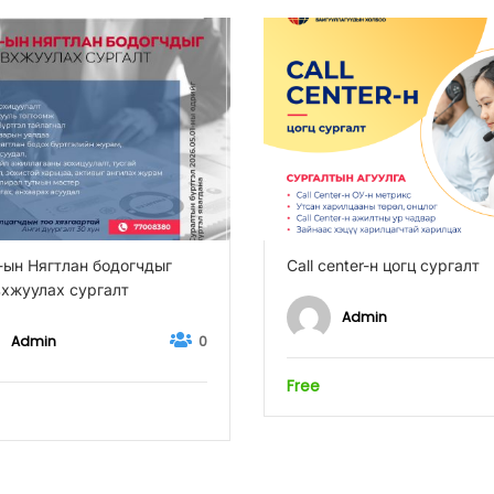
ын Нягтлан бодогчдыг
Call center-н цогц сургалт
хжуулах сургалт
Admin
Admin
0
Free