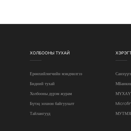
ХОЛБООНЫ ТУХАЙ
ХЭРЭГ
Ерөнхийлөгчийн мэндчилгээ
Санхүүг
Бидний тухай
МБанкны
Холбооны дүрэм журам
МҮХАҮ
Бүтэц зохион байгуулалт
Microfi
Тайлангууд
МУТМЗН