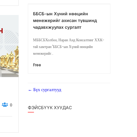
ББСБ-ын Хүний нөөцийн
менежерийг ахисан түвшинд
чадавхжуулах сургалт
МББСБХолбоо, Наран Анд Консалтинг ХХК-
тай хамтран "ББСБ-ын Хүний нөөцийн
менежерийг...
Free
Бүх сургалтууд
0
ФЭЙСБҮҮК ХУУДАС