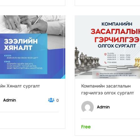
йн Хяналт сургалт
Компанийн засаглалын
гэрчилгээ олгох сургалт
Admin
0
Admin
Free