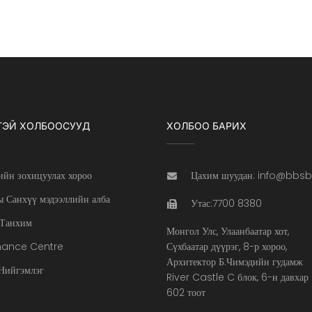
ТЭЙ ХОЛБООСУУД
ХОЛБОО БАРИХ
ийн зохицуулах хороо
Цахим шуудан: info@bbs
 Санхүү мэдээллийн алба
Утас:7700 8380
Танхим
Монгол Улс, Улаанбаатар хот,
nance Centre
Сүхбаатар дүүрэг, 8-р хороо,
Архитектор Б.Чимэдийн гудамж
ийгэмлэг
River Castle C блок, 6-н давхар
602 тоот