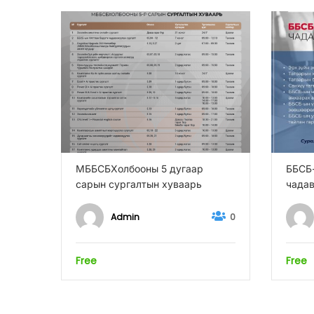
МББСБХолбооны 5 дугаар
ББСБ-
сарын сургалтын хуваарь
чадав
Admin
0
Free
Free