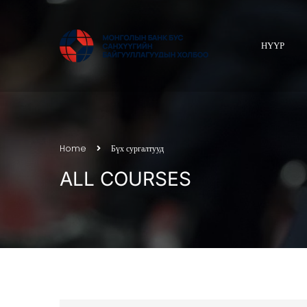
НҮҮР
Home
Бүх сургалтууд
ALL COURSES