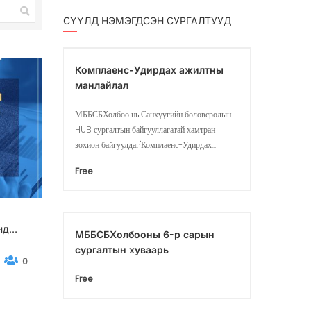
СҮҮЛД НЭМЭГДСЭН СУРГАЛТУУД
Комплаенс-Удирдах ажилтны
манлайлал
МББСБХолбоо нь Санхүүгийн боловсролын
HUB сургалтын байгууллагатай хамтран
зохион байгуулдаг"Комплаенс-Удирдах...
Free
нд
МББСБХолбооны 6-р сарын
сургалтын хуваарь
0
Free