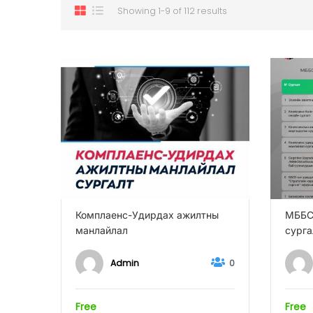
Showing 1-9 of 112 results
Комплаенс-Удирдах ажилтны
МББС
манлайлал
сурга
Admin
0
Free
Free