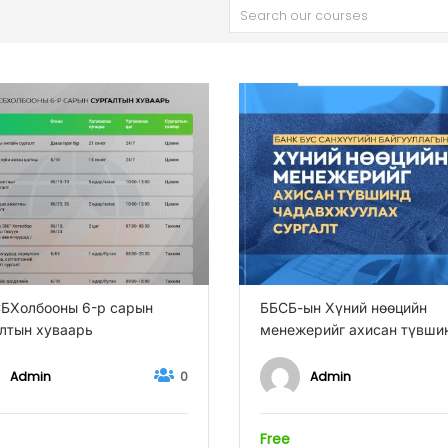
БХолбооны 6-р сарын
ББСБ-ын Хүний нөөцийн
лтын хуваарь
менежерийг ахисан түвши
чадавхжуулах сургалт
Admin
Admin
0
Free