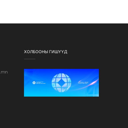
ХОЛБООНЫ ГИШҮҮД
b.mn