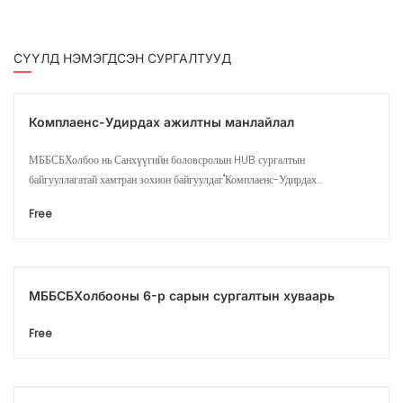
СҮҮЛД НЭМЭГДСЭН СУРГАЛТУУД
Комплаенс-Удирдах ажилтны манлайлал
МББСБХолбоо нь Санхүүгийн боловсролын HUB сургалтын
байгууллагатай хамтран зохион байгуулдаг"Комплаенс-Удирдах...
Free
МББСБХолбооны 6-р сарын сургалтын хуваарь
Free