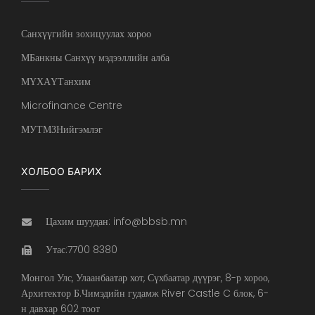
Санхүүгийн зохицуулах хороо
МБанкны Санхүү мэдээллийн алба
МҮХАҮТанхим
Microfinance Centre
МУТМЗНийгэмлэг
ХОЛБОО БАРИХ
Цахим шуудан: info@bbsb.mn
Утас:7700 8380
Монгол Улс, Улаанбаатар хот, Сүхбаатар дүүрэг, 8-р хороо,
Архитектор Б.Чимэдийн гудамж River Castle C блок, 6-
н давхар 602 тоот