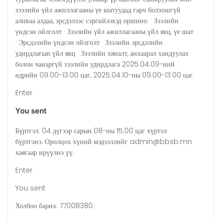
зээлийн үйл ажиллагааны үе шатуудад гарч болзошгүй
аливаа алдаа, эрсдэлээс сэргийлэхэд оршино. · Зээлийн
үндсэн ойлголт · Зээлийн үйл ажиллагааны үйл явц, үе шат
· Эрсдэлийн үндсэн ойлголт · Зээлийн эрсдэлийн
удирдлагын үйл явц · Зээлийн хяналт, анхаарал хандуулах
болон чанаргүй зээлийн удирдлага 2025.04.09-ний
өдрийн 09:00-13:00 цаг, 2025.04.10-ны 09:00-13:00 цаг
Enter
You sent
Бүртгэл: 04 дүгээр сарын 08-ны 15:00 цаг хүртэл
бүртгэнэ. Оролцох хүний мэдээллийг admin@bbsb.mn
хаягаар ирүүлнэ үү.
Enter
You sent
Холбоо барих: 77008380