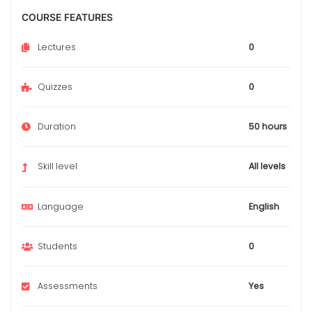
COURSE FEATURES
Lectures
0
Quizzes
0
Duration
50 hours
Skill level
All levels
Language
English
Students
0
Assessments
Yes