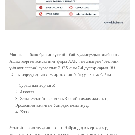
Монголын банк бус санхүүгийн байгууллагуудын холбоо нь
Ашид мэргэн консалтинг фирм ХХК-тай хамтран “Зээлийн
үйл ажиллагаа” сургалтыг 2025 оны 04 дүгээр сарын 09,
10-ны өдрүүдэд танхимаар зохион байгуулах гэж байна. ​
Сургалтын зорилго:
Агуулга:
Хэнд: Зээлийн ажилтан, Зээлийн ахлах ажилтан,
Эрсдэлийн ажилтан, Удирдах ажилтнууд
Хэзээ:
Зээлийн ажилтнуудын ажлын байранд дахь ур чадвар,
туршлагыг нэмэгдүүлэх улмаар үр ашгийг сайжруулах мөн