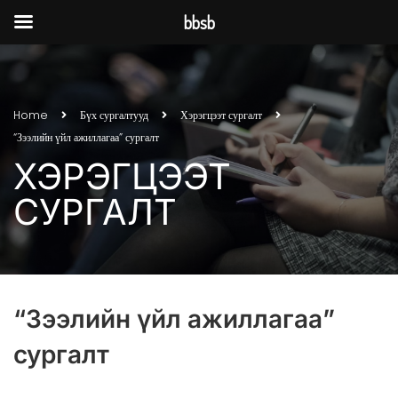
bbsb
Home
Бүх сургалтууд
Хэрэгцээт сургалт
“Зээлийн үйл ажиллагаа” сургалт
ХЭРЭГЦЭЭТ
СУРГАЛТ
“Зээлийн үйл ажиллагаа”
сургалт