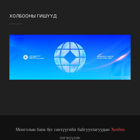
ХОЛБООНЫ ГИШҮҮД
Монголын банк бус санхүүгийн байгууллагуудын
Холбоо
хөгжүүлэв.