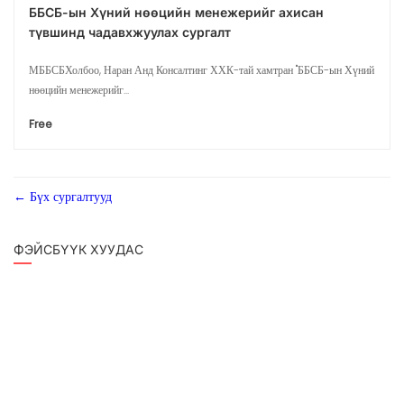
ББСБ-ын Хүний нөөцийн менежерийг ахисан
түвшинд чадавхжуулах сургалт
МББСБХолбоо, Наран Анд Консалтинг ХХК-тай хамтран "ББСБ-ын Хүний
нөөцийн менежерийг...
Free
Бүх сургалтууд
ФЭЙСБҮҮК ХУУДАС