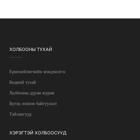
ХОЛБООНЫ ТУХАЙ
Ерөнхийлөгчийн мэндчилгээ
Бидний тухай
Холбооны дүрэм журам
Бүтэц зохион байгуулалт
Тайлангууд
ХЭРЭГТЭЙ ХОЛБООСУУД