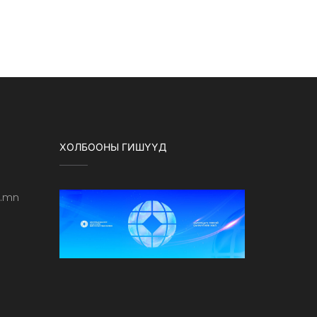
ХОЛБООНЫ ГИШҮҮД
b.mn