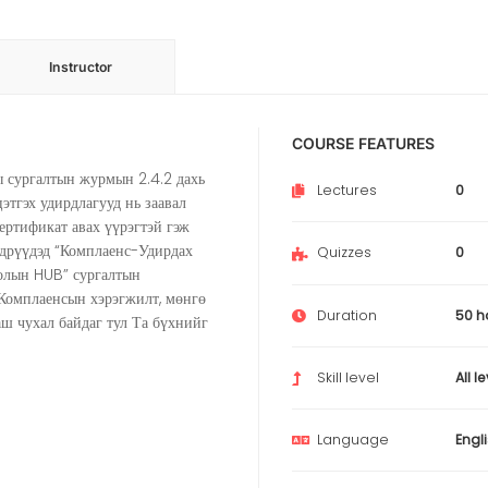
Instructor
COURSE FEATURES
 сургалтын журмын 2.4.2 дахь
Lectures
0
этгэх удирдлагууд нь заавал
ертификат авах үүрэгтэй гэж
өдрүүдэд “Комплаенс-Удирдах
Quizzes
0
олын HUB” сургалтын
 Комплаенсын хэрэгжилт, мөнгө
Duration
50 h
ш чухал байдаг тул Та бүхнийг
Skill level
All l
Language
Engl