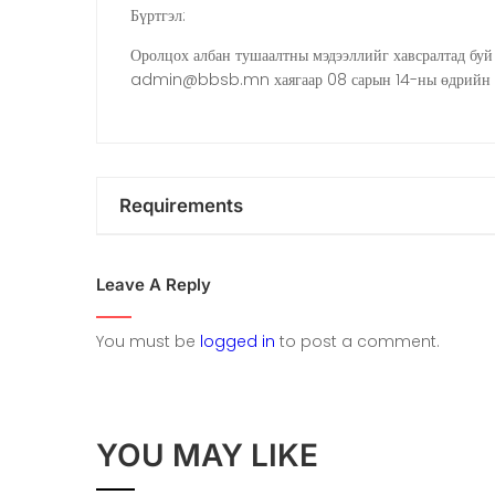
Бүртгэл:
Оролцох албан тушаалтны мэдээллийг хавсралтад буй
admin@bbsb.mn хаягаар 08 сарын 14-ны өдрийн 18
Requirements
эуыэ
Leave A Reply
эуыэ
You must be
logged in
to post a comment.
YOU MAY LIKE