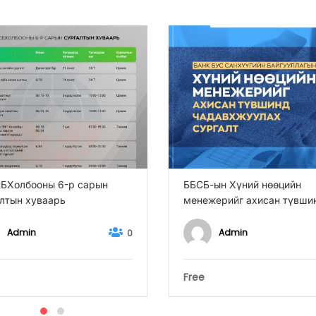
БХолбооны 6-р сарын
ББСБ-ын Хүний нөөцийн
лтын хуваарь
менежерийг ахисан түвши
чадавхжуулах сургалт
Admin
Admin
0
Free