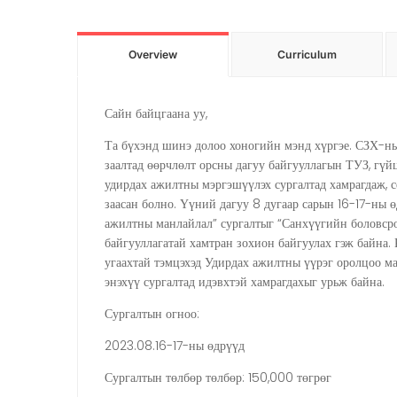
Overview
Curriculum
Сайн байцгаана уу,
Та бүхэнд шинэ долоо хоногийн мэнд хүргэе. СЗХ-ны
заалтад өөрчлөлт орсны дагуу байгууллагын ТУЗ, гүйц
удирдах ажилтны мэргэшүүлэх сургалтад хамрагдаж, с
заасан болно. Үүний дагуу 8 дугаар сарын 16-17-ны 
ажилтны манлайлал” сургалтыг “Санхүүгийн боловср
байгууллагатай хамтран зохион байгуулах гэж байна.
угаахтай тэмцэхэд Удирдах ажилтны үүрэг оролцоо ма
энэхүү сургалтад идэвхтэй хамрагдахыг урьж байна.
Сургалтын огноо:
2023.08.16-17-ны өдрүүд
Сургалтын төлбөр төлбөр: 150,000 төгрөг