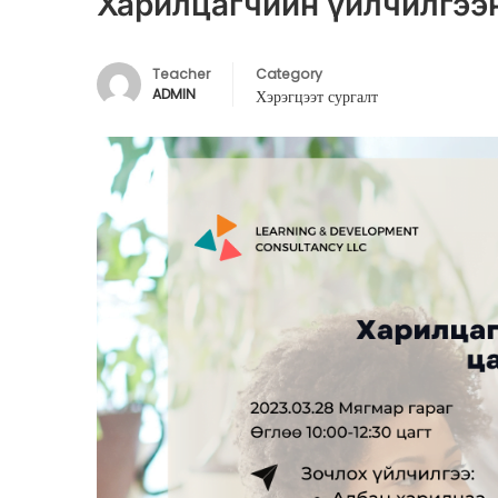
Харилцагчийн үйлчилгээ
Teacher
Category
ADMIN
Хэрэгцээт сургалт