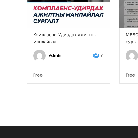
Комплаенс-Удирдах ажилтны
МББС
манлайлал
сурга
0
Admin
0
Free
Free