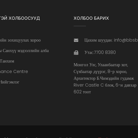
ТЭЙ ХОЛБООСУУД
ХОЛБОО БАРИХ
ийн зохицуулах хороо
Цахим шуудан: info@bbs
 Санхүү мэдээллийн алба
Утас:7700 8380
Танхим
Монгол Улс, Улаанбаатар хот,
nance Centre
Сүхбаатар дүүрэг, 8-р хороо,
Архитектор Б.Чимэдийн гудамж
ийгэмлэг
River Castle C блок, 6-н давхар
602 тоот