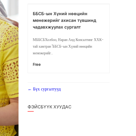
ББСБ-ын Хүний нөөцийн
менежерийг ахисан түвшинд
чадавхжуулах сургалт
МББСБХолбоо, Наран Анд Консалтинг ХХК-
тай хамтран "ББСБ-ын Хүний нөөцийн
менежерийг...
Free
Бүх сургалтууд
ФЭЙСБҮҮК ХУУДАС