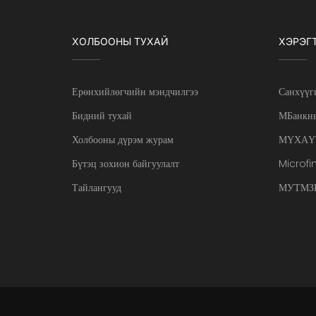
ХОЛБООНЫ ТУХАЙ
ХЭРЭГ
Ерөнхийлөгчийн мэндчилгээ
Санхүүг
Бидний тухай
МБанкны
Холбооны дүрэм журам
МҮХАҮ
Бүтэц зохион байгуулалт
Microfi
Тайлангууд
МУТМЗН