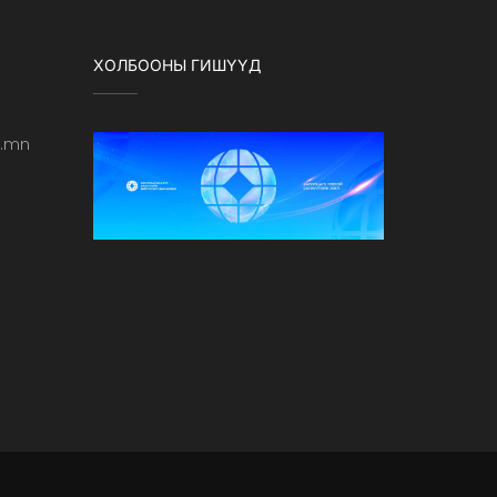
ХОЛБООНЫ ГИШҮҮД
b.mn