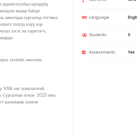
а хуримтлуулбал ирээдүйд
магадлал өндөр байдаг.
ж, ажилчдаа сургалтад тогтмол
Language
Engl
олцогч талууд илүү нэр
ухал хэсэг нь хэрэглэгч,
Students
0
маардаг.
Assessments
Yes
рал, зээлийн ажилтан,
 ХХК-ын туршлагатай,
а. Сургалтын огноо: 2023 оны
гт цахимааар зохион