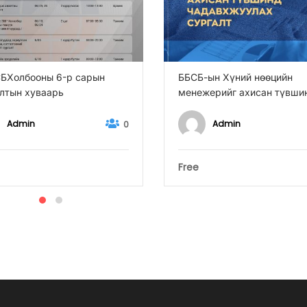
БХолбооны 6-р сарын
ББСБ-ын Хүний нөөцийн
лтын хуваарь
менежерийг ахисан түвши
чадавхжуулах сургалт
Admin
Admin
0
Free