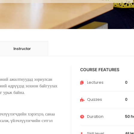
Instructor
COURSE FEATURES
ний ажилтнуудад зориулсан
Lectures
0
ний өдрүүдэд зохион байгуулах
г урьж байна.
Quizzes
0
члүүлэгчдийн хэрэгцээ, санаа
Duration
50 h
усалж, үйлчлүүлэгчийн сэтгэл
Skill level
All l