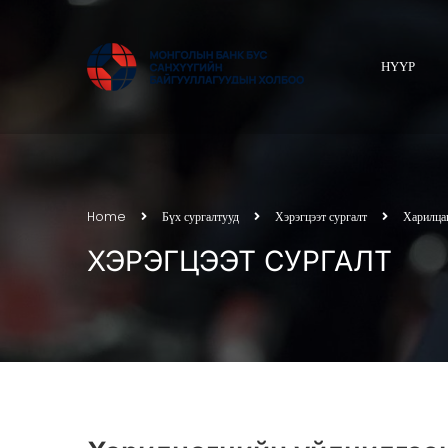
НҮҮР
Home
Бүх сургалтууд
Хэрэгцээт сургалт
Харилцаг
ХЭРЭГЦЭЭТ СУРГАЛТ