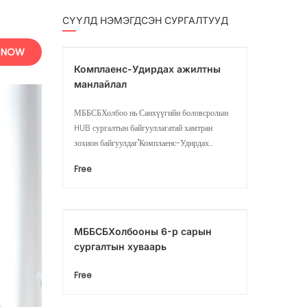
СҮҮЛД НЭМЭГДСЭН СУРГАЛТУУД
 NOW
Комплаенс-Удирдах ажилтны
манлайлал
МББСБХолбоо нь Санхүүгийн боловсролын
HUB сургалтын байгууллагатай хамтран
зохион байгуулдаг"Комплаенс-Удирдах...
Free
МББСБХолбооны 6-р сарын
сургалтын хуваарь
Free