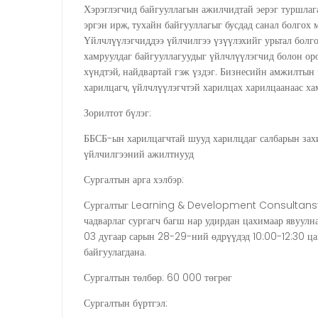
Хэрэглэгчид байгууллагын ажилчидтай эерэг туршлаг
эргэн ирж, тухайн байгууллагыг бусдад санал болгох 
Үйлчлүүлэгчиддээ үйлчилгээ үзүүлэхийг урьтал болго
хамруулдаг байгууллагуудыг үйлчлүүлэгчид болон ор
хүндтэй, найдвартай гэж үздэг. Бизнесийн амжилтын ч
харилцагч, үйлчлүүлэгчтэй харилцах харилцаанаас ха
Зорилтот бүлэг:
ББСБ-ын харилцагчтай шууд харилцдаг салбарын захи
үйлчилгээний ажилтнууд
Сургалтын арга хэлбэр:
Сургалтыг Learning & Development Consultansy
чадварлаг сургагч багш нар удирдан цахимаар явуулн
03 дугаар сарын 28-29-ний өдрүүдэд 10:00-12:30 ца
байгуулагдана.
Сургалтын төлбөр: 60 000 төгрөг
Сургалтын бүртгэл: