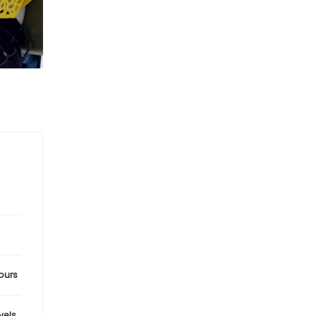
ours
evels