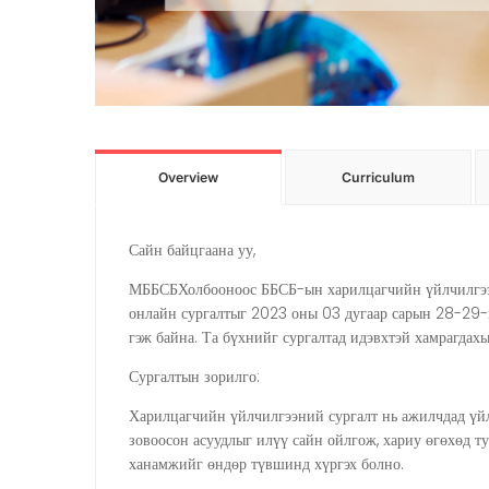
Overview
Curriculum
Сайн байцгаана уу,
МББСБХолбооноос ББСБ-ын харилцагчийн үйлчилгээ
онлайн сургалтыг 2023 оны 03 дугаар сарын 28-29-
гэж байна. Та бүхнийг сургалтад идэвхтэй хамрагдахы
Сургалтын зорилго:
Харилцагчийн үйлчилгээний сургалт нь ажилчдад үйл
зовоосон асуудлыг илүү сайн ойлгож, хариу өгөхөд т
ханамжийг өндөр түвшинд хүргэх болно.