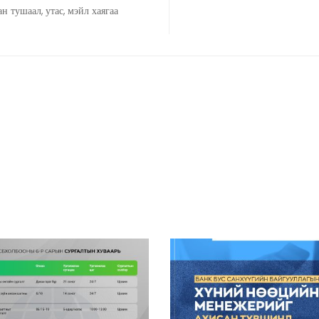
н тушаал, утас, мэйл хаягаа