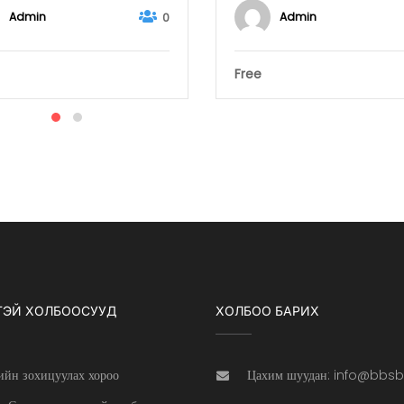
Admin
Admin
0
Free
ТЭЙ ХОЛБООСУУД
ХОЛБОО БАРИХ
ийн зохицуулах хороо
Цахим шуудан: info@bbs