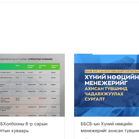
БХолбооны 6-р сарын
ББСБ-ын Хүний нөөцийн
лтын хуваарь
менежерийг ахисан түвши
чадавхжуулах сургалт