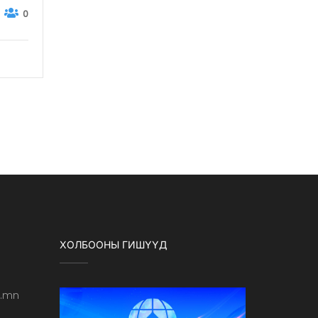
Admin
0
0
Free
Free
ХОЛБООНЫ ГИШҮҮД
b.mn