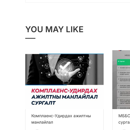
YOU MAY LIKE
Комплаенс-Удирдах ажилтны
МББС
манлайлал
сурга
0