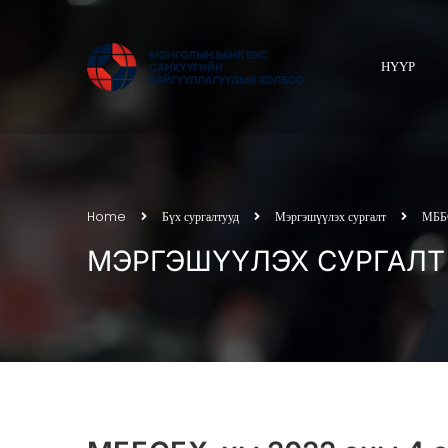
НҮҮР
Home
Бүх сургалтууд
Мэргэшүүлэх сургалт
МББС
МЭРГЭШҮҮЛЭХ СУРГАЛТ