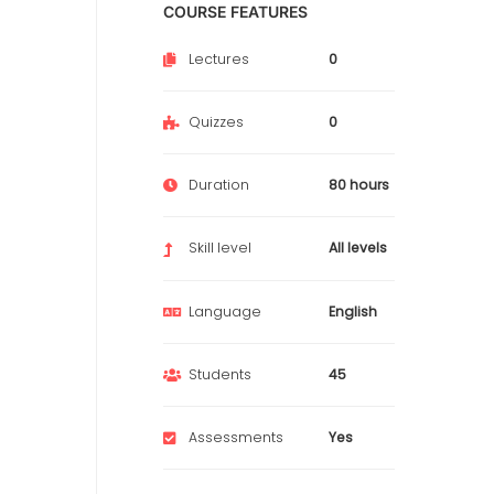
COURSE FEATURES
Lectures
0
Quizzes
0
Duration
80 hours
Skill level
All levels
Language
English
Students
45
Assessments
Yes