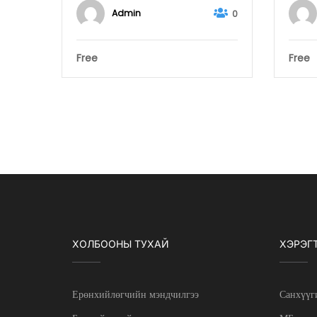
Admin
0
Free
Free
ХОЛБООНЫ ТУХАЙ
ХЭРЭГ
Ерөнхийлөгчийн мэндчилгээ
Санхүүг