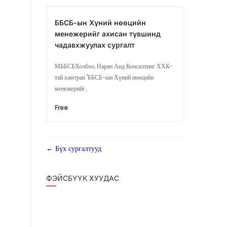
ББСБ-ын Хүний нөөцийн
менежерийг ахисан түвшинд
чадавхжуулах сургалт
МББСБХолбоо, Наран Анд Консалтинг ХХК-
тай хамтран "ББСБ-ын Хүний нөөцийн
менежерийг...
Free
Бүх сургалтууд
ФЭЙСБҮҮК ХУУДАС