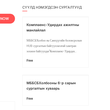
СҮҮЛД НЭМЭГДСЭН СУРГАЛТУУД
 NOW
Комплаенс-Удирдах ажилтны
манлайлал
МББСБХолбоо нь Санхүүгийн боловсролын
HUB сургалтын байгууллагатай хамтран
зохион байгуулдаг"Комплаенс-Удирдах...
Free
МББСБХолбооны 6-р сарын
сургалтын хуваарь
Free