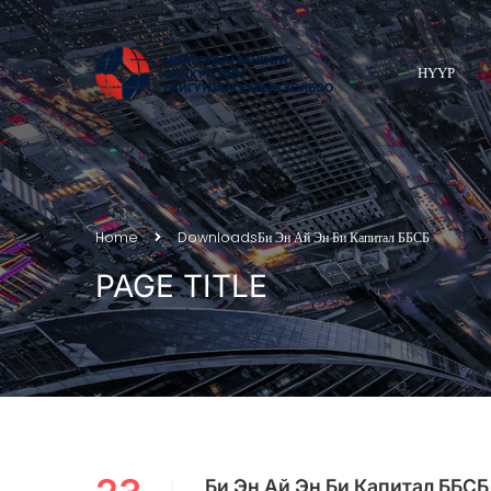
НҮҮР
Home
Downloads
Би Эн Ай Эн Би Капитал ББСБ
PAGE TITLE
Би Эн Ай Эн Би Капитал ББСБ