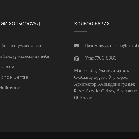
ТЭЙ ХОЛБООСУУД
ХОЛБОО БАРИХ
ийн зохицуулах хороо
Цахим шуудан: info@bbs
 Санхүү мэдээллийн алба
Утас:7700 8380
Танхим
Монгол Улс, Улаанбаатар хот,
nance Centre
Сүхбаатар дүүрэг, 8-р хороо,
Архитектор Б.Чимэдийн гудамж
ийгэмлэг
River Castle C блок, 6-н давхар
602 тоот