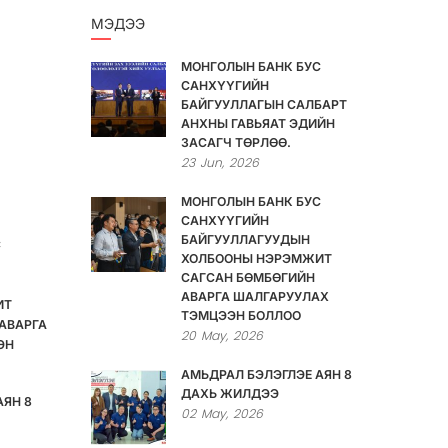
МЭДЭЭ
МОНГОЛЫН БАНК БУС
САНХҮҮГИЙН
БАЙГУУЛЛАГЫН САЛБАРТ
АНХНЫ ГАВЬЯАТ ЭДИЙН
ЗАСАГЧ ТӨРЛӨӨ.
23
Jun,
2026
МОНГОЛЫН БАНК БУС
САНХҮҮГИЙН
БАЙГУУЛЛАГУУДЫН
С
ХОЛБООНЫ НЭРЭМЖИТ
САГСАН БӨМБӨГИЙН
АВАРГА ШАЛГАРУУЛАХ
ИТ
ТЭМЦЭЭН БОЛЛОО
АВАРГА
20
May,
2026
ЭН
АМЬДРАЛ БЭЛЭГЛЭЕ АЯН 8
ДАХЬ ЖИЛДЭЭ
АЯН 8
02
May,
2026