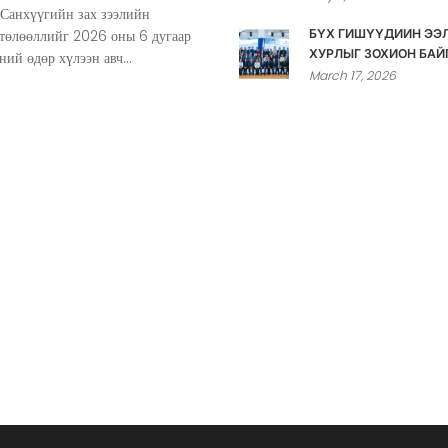
 Санхүүгийн зах зээлийн
 төлөөллийг 2026 оны 6 дугаар
БҮХ ГИШҮҮДИЙН ЭЭ
ХУРЛЫГ ЗОХИОН БАЙ
ний өдөр хүлээн авч...
March 17, 2026