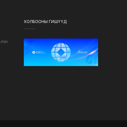
ХОЛБООНЫ ГИШҮҮД
b.mn