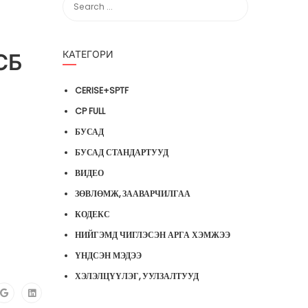
КАТЕГОРИ
СБ
CERISE+SPTF
CP FULL
БУСАД
БУСАД СТАНДАРТУУД
ВИДЕО
ЗӨВЛӨМЖ, ЗААВАРЧИЛГАА
КОДЕКС
НИЙГЭМД ЧИГЛЭСЭН АРГА ХЭМЖЭЭ
ҮНДСЭН МЭДЭЭ
ХЭЛЭЛЦҮҮЛЭГ, УУЛЗАЛТУУД