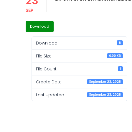
23
SEP
Download
Download
8
File Size
0.00 KB
File Count
1
Create Date
September 23, 2025
Last Updated
September 23, 2025