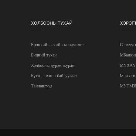
ХОЛБООНЫ ТУХАЙ
ХЭРЭГ
Ерөнхийлөгчийн мэндчилгээ
Санхүүг
Бидний тухай
МБанкны
Холбооны дүрэм журам
МҮХАҮ
Бүтэц зохион байгуулалт
Microfi
Тайлангууд
МУТМЗН