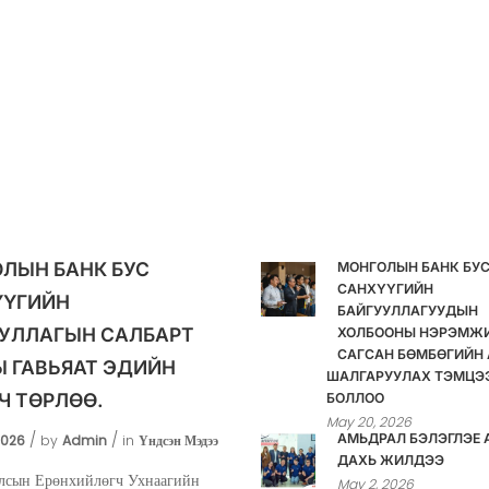
ЛЫН БАНК БУС
МОНГОЛЫН БАНК БУ
САНХҮҮГИЙН
ҮҮГИЙН
БАЙГУУЛЛАГУУДЫН
УЛЛАГЫН САЛБАРТ
ХОЛБООНЫ НЭРЭМЖ
САГСАН БӨМБӨГИЙН 
 ГАВЬЯАТ ЭДИЙН
ШАЛГАРУУЛАХ ТЭМЦЭ
Ч ТӨРЛӨӨ.
БОЛЛОО
May 20, 2026
АМЬДРАЛ БЭЛЭГЛЭЕ 
2026
by
Admin
in
Үндсэн Мэдээ
ДАХЬ ЖИЛДЭЭ
лсын Ерөнхийлөгч Ухнаагийн
May 2, 2026