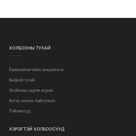
ХОЛБООНЫ ТУХАЙ
Ерөнхийлөгчийн мэндчилгээ
Бидний тухай
Холбооны дүрэм журам
Бүтэц зохион байгуулалт
Тайлангууд
ХЭРЭГТЭЙ ХОЛБООСУУД