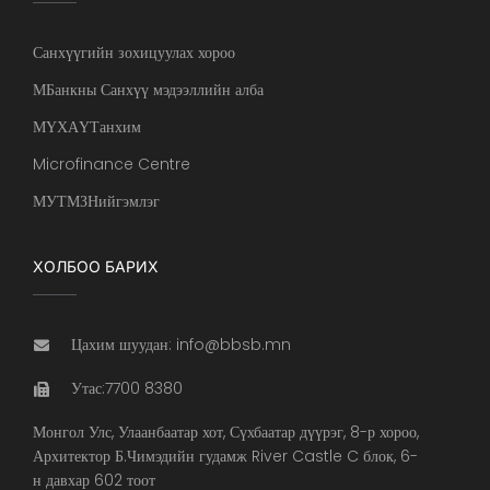
Санхүүгийн зохицуулах хороо
МБанкны Санхүү мэдээллийн алба
МҮХАҮТанхим
Microfinance Centre
МУТМЗНийгэмлэг
ХОЛБОО БАРИХ
Цахим шуудан: info@bbsb.mn
Утас:7700 8380
Монгол Улс, Улаанбаатар хот, Сүхбаатар дүүрэг, 8-р хороо,
Архитектор Б.Чимэдийн гудамж River Castle C блок, 6-
н давхар 602 тоот