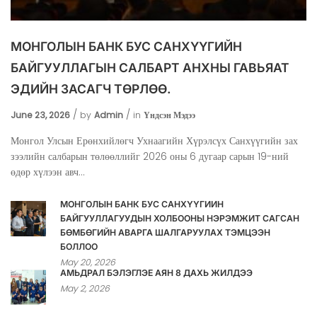
МОНГОЛЫН БАНК БУС САНХҮҮГИЙН
БАЙГУУЛЛАГЫН САЛБАРТ АНХНЫ ГАВЬЯАТ
ЭДИЙН ЗАСАГЧ ТӨРЛӨӨ.
June 23, 2026
by
Admin
in
Үндсэн Мэдээ
Монгол Улсын Ерөнхийлөгч Ухнаагийн Хүрэлсүх Санхүүгийн зах
зээлийн салбарын төлөөллийг 2026 оны 6 дугаар сарын 19-ний
өдөр хүлээн авч...
МОНГОЛЫН БАНК БУС САНХҮҮГИЙН
БАЙГУУЛЛАГУУДЫН ХОЛБООНЫ НЭРЭМЖИТ САГСАН
БӨМБӨГИЙН АВАРГА ШАЛГАРУУЛАХ ТЭМЦЭЭН
БОЛЛОО
May 20, 2026
АМЬДРАЛ БЭЛЭГЛЭЕ АЯН 8 ДАХЬ ЖИЛДЭЭ
May 2, 2026