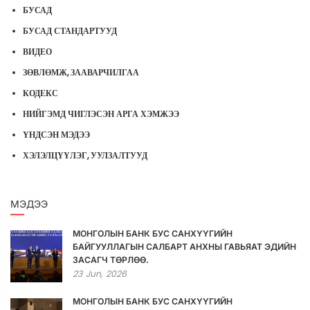
БУСАД
БУСАД СТАНДАРТУУД
ВИДЕО
ЗӨВЛӨМЖ, ЗААВАРЧИЛГАА
КОДЕКС
НИЙГЭМД ЧИГЛЭСЭН АРГА ХЭМЖЭЭ
ҮНДСЭН МЭДЭЭ
ХЭЛЭЛЦҮҮЛЭГ, УУЛЗАЛТУУД
МЭДЭЭ
МОНГОЛЫН БАНК БУС САНХҮҮГИЙН
БАЙГУУЛЛАГЫН САЛБАРТ АНХНЫ ГАВЬЯАТ ЭДИЙН
ЗАСАГЧ ТӨРЛӨӨ.
23
Jun,
2026
МОНГОЛЫН БАНК БУС САНХҮҮГИЙН