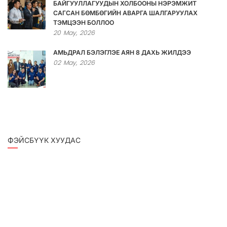
БАЙГУУЛЛАГУУДЫН ХОЛБООНЫ НЭРЭМЖИТ
САГСАН БӨМБӨГИЙН АВАРГА ШАЛГАРУУЛАХ
ТЭМЦЭЭН БОЛЛОО
20
May,
2026
АМЬДРАЛ БЭЛЭГЛЭЕ АЯН 8 ДАХЬ ЖИЛДЭЭ
02
May,
2026
ФЭЙСБҮҮК ХУУДАС