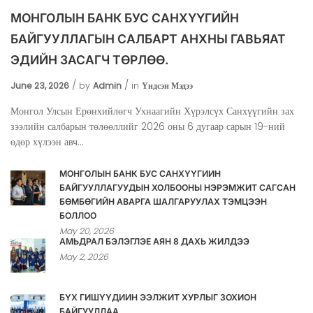
МОНГОЛЫН БАНК БУС САНХҮҮГИЙН
БАЙГУУЛЛАГЫН САЛБАРТ АНХНЫ ГАВЬЯАТ
ЭДИЙН ЗАСАГЧ ТӨРЛӨӨ.
June 23, 2026
by
Admin
in
Үндсэн Мэдээ
Монгол Улсын Ерөнхийлөгч Ухнаагийн Хүрэлсүх Санхүүгийн зах
зээлийн салбарын төлөөллийг 2026 оны 6 дугаар сарын 19-ний
өдөр хүлээн авч...
МОНГОЛЫН БАНК БУС САНХҮҮГИЙН
БАЙГУУЛЛАГУУДЫН ХОЛБООНЫ НЭРЭМЖИТ САГСАН
БӨМБӨГИЙН АВАРГА ШАЛГАРУУЛАХ ТЭМЦЭЭН
БОЛЛОО
May 20, 2026
АМЬДРАЛ БЭЛЭГЛЭЕ АЯН 8 ДАХЬ ЖИЛДЭЭ
May 2, 2026
БҮХ ГИШҮҮДИЙН ЭЭЛЖИТ ХУРЛЫГ ЗОХИОН
БАЙГУУЛЛАА