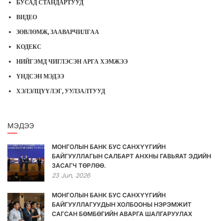
БУСАД СТАНДАРТУУД
ВИДЕО
ЗӨВЛӨМЖ, ЗААВАРЧИЛГАА
КОДЕКС
НИЙГЭМД ЧИГЛЭСЭН АРГА ХЭМЖЭЭ
ҮНДСЭН МЭДЭЭ
ХЭЛЭЛЦҮҮЛЭГ, УУЛЗАЛТУУД
МЭДЭЭ
МОНГОЛЫН БАНК БУС САНХҮҮГИЙН
БАЙГУУЛЛАГЫН САЛБАРТ АНХНЫ ГАВЬЯАТ ЭДИЙН
ЗАСАГЧ ТӨРЛӨӨ.
23
Jun,
2026
МОНГОЛЫН БАНК БУС САНХҮҮГИЙН
БАЙГУУЛЛАГУУДЫН ХОЛБООНЫ НЭРЭМЖИТ
САГСАН БӨМБӨГИЙН АВАРГА ШАЛГАРУУЛАХ