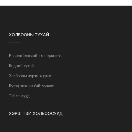
ХОЛБООНЫ ТУХАЙ
Ерөнхийлөгчийн мэндчилгээ
Бидний тухай
Холбооны дүрэм журам
Бүтэц зохион байгуулалт
Тайлангууд
ХЭРЭГТЭЙ ХОЛБООСУУД