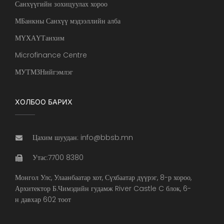
Санхүүгийн зохицуулах хороо
МБанкны Санхүү мэдээллийн алба
МҮХАҮТанхим
Microfinance Centre
МУТМЗНийгэмлэг
ХОЛБОО БАРИХ
Цахим шуудан: info@bbsb.mn
Утас:7700 8380
Монгол Улс, Улаанбаатар хот, Сүхбаатар дүүрэг, 8-р хороо,
Архитектор Б.Чимэдийн гудамж River Castle C блок, 6-
н давхар 602 тоот