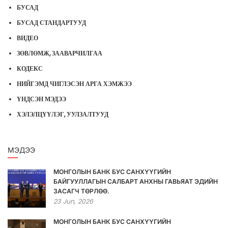
БУСАД
БУСАД СТАНДАРТУУД
ВИДЕО
ЗӨВЛӨМЖ, ЗААВАРЧИЛГАА
КОДЕКС
НИЙГЭМД ЧИГЛЭСЭН АРГА ХЭМЖЭЭ
ҮНДСЭН МЭДЭЭ
ХЭЛЭЛЦҮҮЛЭГ, УУЛЗАЛТУУД
МЭДЭЭ
МОНГОЛЫН БАНК БУС САНХҮҮГИЙН
БАЙГУУЛЛАГЫН САЛБАРТ АНХНЫ ГАВЬЯАТ ЭДИЙН
ЗАСАГЧ ТӨРЛӨӨ.
23
Jun,
2026
МОНГОЛЫН БАНК БУС САНХҮҮГИЙН