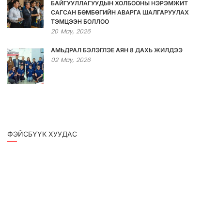
БАЙГУУЛЛАГУУДЫН ХОЛБООНЫ НЭРЭМЖИТ
САГСАН БӨМБӨГИЙН АВАРГА ШАЛГАРУУЛАХ
ТЭМЦЭЭН БОЛЛОО
20
May,
2026
АМЬДРАЛ БЭЛЭГЛЭЕ АЯН 8 ДАХЬ ЖИЛДЭЭ
02
May,
2026
ФЭЙСБҮҮК ХУУДАС