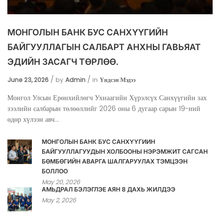
МОНГОЛЫН БАНК БУС САНХҮҮГИЙН
БАЙГУУЛЛАГЫН САЛБАРТ АНХНЫ ГАВЬЯАТ
ЭДИЙН ЗАСАГЧ ТӨРЛӨӨ.
June 23, 2026
by
Admin
in
Үндсэн Мэдээ
Монгол Улсын Ерөнхийлөгч Ухнаагийн Хүрэлсүх Санхүүгийн зах
зээлийн салбарын төлөөллийг 2026 оны 6 дугаар сарын 19-ний
өдөр хүлээн авч...
МОНГОЛЫН БАНК БУС САНХҮҮГИЙН
БАЙГУУЛЛАГУУДЫН ХОЛБООНЫ НЭРЭМЖИТ САГСАН
БӨМБӨГИЙН АВАРГА ШАЛГАРУУЛАХ ТЭМЦЭЭН
БОЛЛОО
May 20, 2026
АМЬДРАЛ БЭЛЭГЛЭЕ АЯН 8 ДАХЬ ЖИЛДЭЭ
May 2, 2026