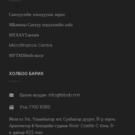
Санхүүгийн зохицуулах хороо
МБанкны Санхүү мэдээллийн алба
МҮХАҮТанхим
Microfinance Centre
МУТМЗНийгэмлэг
ХОЛБОО БАРИХ
Цахим шуудан: info@bbsb.mn
Утас:7700 8380
Монгол Улс, Улаанбаатар хот, Сүхбаатар дүүрэг, 8-р хороо,
Архитектор Б.Чимэдийн гудамж River Castle C блок, 6-
н давхар 602 тоот