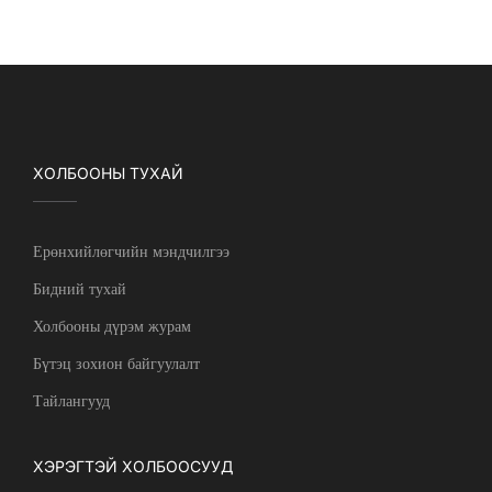
ХОЛБООНЫ ТУХАЙ
Ерөнхийлөгчийн мэндчилгээ
Бидний тухай
Холбооны дүрэм журам
Бүтэц зохион байгуулалт
Тайлангууд
ХЭРЭГТЭЙ ХОЛБООСУУД