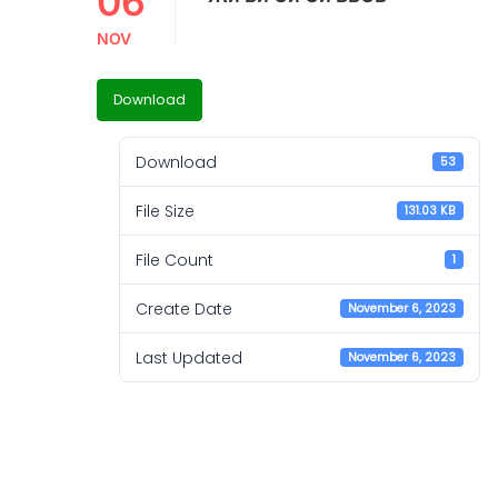
06
NOV
Download
Download
53
File Size
131.03 KB
File Count
1
Create Date
November 6, 2023
Last Updated
November 6, 2023