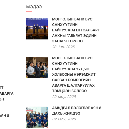
МЭДЭЭ
МОНГОЛЫН БАНК БУС
САНХҮҮГИЙН
БАЙГУУЛЛАГЫН САЛБАРТ
АНХНЫ ГАВЬЯАТ ЭДИЙН
ЗАСАГЧ ТӨРЛӨӨ.
23
Jun,
2026
МОНГОЛЫН БАНК БУС
САНХҮҮГИЙН
БАЙГУУЛЛАГУУДЫН
С
ХОЛБООНЫ НЭРЭМЖИТ
САГСАН БӨМБӨГИЙН
АВАРГА ШАЛГАРУУЛАХ
ИТ
ТЭМЦЭЭН БОЛЛОО
АВАРГА
20
May,
2026
ЭН
АМЬДРАЛ БЭЛЭГЛЭЕ АЯН 8
ДАХЬ ЖИЛДЭЭ
АЯН 8
02
May,
2026