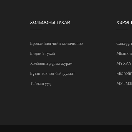
ХОЛБООНЫ ТУХАЙ
ХЭРЭГ
Ерөнхийлөгчийн мэндчилгээ
Санхүүг
Бидний тухай
МБанкны
Холбооны дүрэм журам
МҮХАҮ
Бүтэц зохион байгуулалт
Microfi
Тайлангууд
МУТМЗН