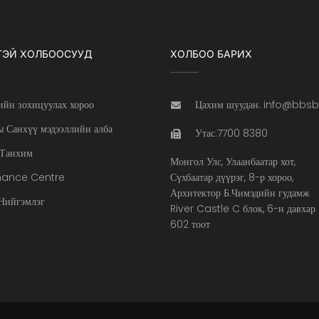
ТЭЙ ХОЛБООСУУД
ХОЛБОО БАРИХ
ийн зохицуулах хороо
Цахим шуудан: info@bbs
 Санхүү мэдээллийн алба
Утас:7700 8380
Танхим
Монгол Улс, Улаанбаатар хот,
nance Centre
Сүхбаатар дүүрэг, 8-р хороо,
Архитектор Б.Чимэдийн гудамж
ийгэмлэг
River Castle C блок, 6-н давхар
602 тоот