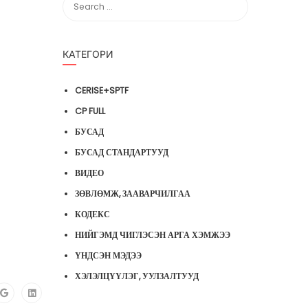
КАТЕГОРИ
CERISE+SPTF
CP FULL
БУСАД
БУСАД СТАНДАРТУУД
ВИДЕО
ЗӨВЛӨМЖ, ЗААВАРЧИЛГАА
КОДЕКС
НИЙГЭМД ЧИГЛЭСЭН АРГА ХЭМЖЭЭ
ҮНДСЭН МЭДЭЭ
ХЭЛЭЛЦҮҮЛЭГ, УУЛЗАЛТУУД