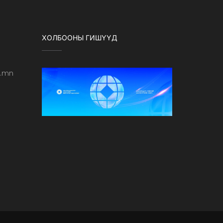
ХОЛБООНЫ ГИШҮҮД
b.mn