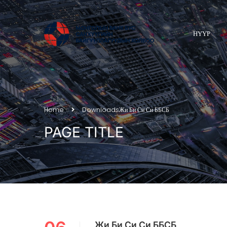
НҮҮР
Home
Downloads
Жи Би Си Си ББСБ
PAGE TITLE
Жи Би Си Си ББСБ