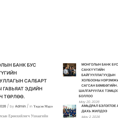
ЛЫН БАНК БУС
МОНГОЛЫН БАНК БУ
САНХҮҮГИЙН
ҮҮГИЙН
БАЙГУУЛЛАГУУДЫН
УЛЛАГЫН САЛБАРТ
ХОЛБООНЫ НЭРЭМЖ
САГСАН БӨМБӨГИЙН 
 ГАВЬЯАТ ЭДИЙН
ШАЛГАРУУЛАХ ТЭМЦЭ
Ч ТӨРЛӨӨ.
БОЛЛОО
May 20, 2026
АМЬДРАЛ БЭЛЭГЛЭЕ 
2026
by
Admin
in
Үндсэн Мэдээ
ДАХЬ ЖИЛДЭЭ
лсын Ерөнхийлөгч Ухнаагийн
May 2, 2026