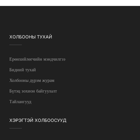
ХОЛБООНЫ ТУХАЙ
Ерөнхийлөгчийн мэндчилгээ
Бидний тухай
Холбооны дүрэм журам
Бүтэц зохион байгуулалт
Тайлангууд
ХЭРЭГТЭЙ ХОЛБООСУУД