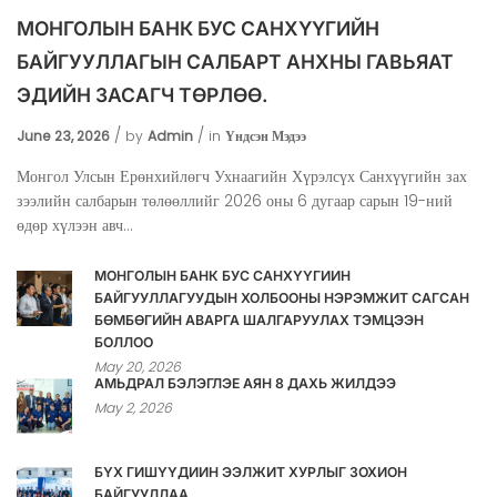
МОНГОЛЫН БАНК БУС САНХҮҮГИЙН
БАЙГУУЛЛАГЫН САЛБАРТ АНХНЫ ГАВЬЯАТ
ЭДИЙН ЗАСАГЧ ТӨРЛӨӨ.
June 23, 2026
by
Admin
in
Үндсэн Мэдээ
Монгол Улсын Ерөнхийлөгч Ухнаагийн Хүрэлсүх Санхүүгийн зах
зээлийн салбарын төлөөллийг 2026 оны 6 дугаар сарын 19-ний
өдөр хүлээн авч...
МОНГОЛЫН БАНК БУС САНХҮҮГИЙН
БАЙГУУЛЛАГУУДЫН ХОЛБООНЫ НЭРЭМЖИТ САГСАН
БӨМБӨГИЙН АВАРГА ШАЛГАРУУЛАХ ТЭМЦЭЭН
БОЛЛОО
May 20, 2026
АМЬДРАЛ БЭЛЭГЛЭЕ АЯН 8 ДАХЬ ЖИЛДЭЭ
May 2, 2026
БҮХ ГИШҮҮДИЙН ЭЭЛЖИТ ХУРЛЫГ ЗОХИОН
БАЙГУУЛЛАА