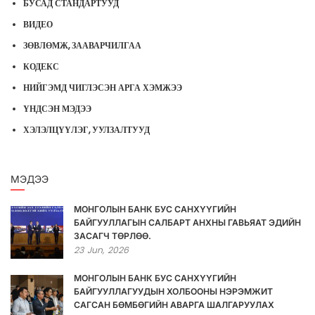
БУСАД СТАНДАРТУУД
ВИДЕО
ЗӨВЛӨМЖ, ЗААВАРЧИЛГАА
КОДЕКС
НИЙГЭМД ЧИГЛЭСЭН АРГА ХЭМЖЭЭ
ҮНДСЭН МЭДЭЭ
ХЭЛЭЛЦҮҮЛЭГ, УУЛЗАЛТУУД
МЭДЭЭ
МОНГОЛЫН БАНК БУС САНХҮҮГИЙН
БАЙГУУЛЛАГЫН САЛБАРТ АНХНЫ ГАВЬЯАТ ЭДИЙН
ЗАСАГЧ ТӨРЛӨӨ.
23
Jun,
2026
МОНГОЛЫН БАНК БУС САНХҮҮГИЙН
БАЙГУУЛЛАГУУДЫН ХОЛБООНЫ НЭРЭМЖИТ
САГСАН БӨМБӨГИЙН АВАРГА ШАЛГАРУУЛАХ