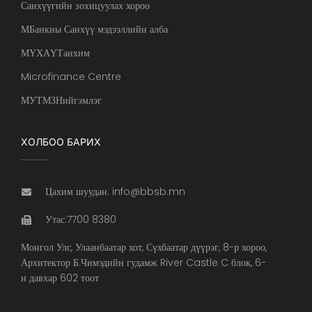
Санхүүгийн зохицуулах хороо
МБанкны Санхүү мэдээллийн алба
МҮХАҮТанхим
Microfinance Centre
МУТМЗНийгэмлэг
ХОЛБОО БАРИХ
Цахим шуудан: info@bbsb.mn
Утас:7700 8380
Монгол Улс, Улаанбаатар хот, Сүхбаатар дүүрэг, 8-р хороо,
Архитектор Б.Чимэдийн гудамж River Castle C блок, 6-
н давхар 602 тоот