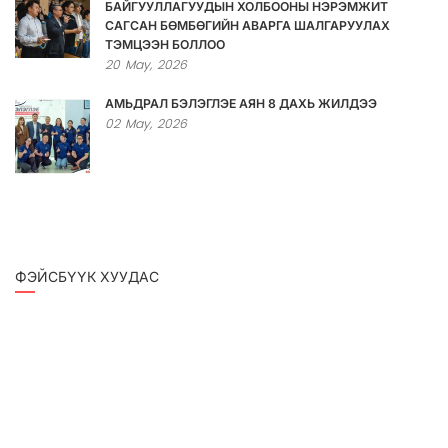
БАЙГУУЛЛАГУУДЫН ХОЛБООНЫ НЭРЭМЖИТ
САГСАН БӨМБӨГИЙН АВАРГА ШАЛГАРУУЛАХ
ТЭМЦЭЭН БОЛЛОО
20
May,
2026
АМЬДРАЛ БЭЛЭГЛЭЕ АЯН 8 ДАХЬ ЖИЛДЭЭ
02
May,
2026
ФЭЙСБҮҮК ХУУДАС