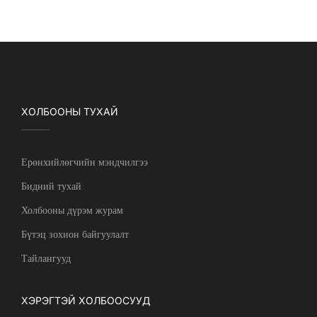
ХОЛБООНЫ ТУХАЙ
Ерөнхийлөгчийн мэндчилгээ
Бидний тухай
Холбооны дүрэм журам
Бүтэц зохион байгуулалт
Тайлангууд
ХЭРЭГТЭЙ ХОЛБООСУУД