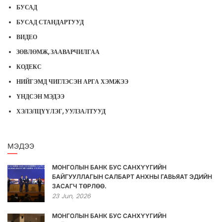
БУСАД
БУСАД СТАНДАРТУУД
ВИДЕО
ЗӨВЛӨМЖ, ЗААВАРЧИЛГАА
КОДЕКС
НИЙГЭМД ЧИГЛЭСЭН АРГА ХЭМЖЭЭ
ҮНДСЭН МЭДЭЭ
ХЭЛЭЛЦҮҮЛЭГ, УУЛЗАЛТУУД
МЭДЭЭ
МОНГОЛЫН БАНК БУС САНХҮҮГИЙН
БАЙГУУЛЛАГЫН САЛБАРТ АНХНЫ ГАВЬЯАТ ЭДИЙН
ЗАСАГЧ ТӨРЛӨӨ.
23
Jun,
2026
МОНГОЛЫН БАНК БУС САНХҮҮГИЙН