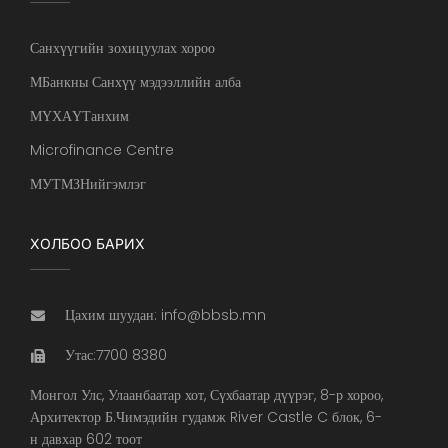
Санхүүгийн зохицуулах хороо
МБанкны Санхүү мэдээллийн алба
МҮХАҮТанхим
Microfinance Centre
МУТМЗНийгэмлэг
ХОЛБОО БАРИХ
Цахим шуудан: info@bbsb.mn
Утас:7700 8380
Монгол Улс, Улаанбаатар хот, Сүхбаатар дүүрэг, 8-р хороо,
Архитектор Б.Чимэдийн гудамж River Castle C блок, 6-
н давхар 602 тоот