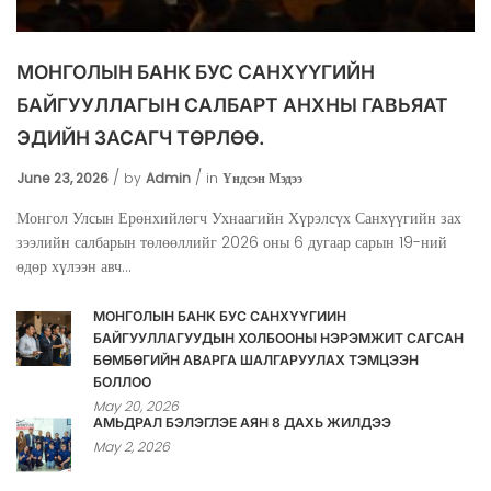
МОНГОЛЫН БАНК БУС САНХҮҮГИЙН
БАЙГУУЛЛАГЫН САЛБАРТ АНХНЫ ГАВЬЯАТ
ЭДИЙН ЗАСАГЧ ТӨРЛӨӨ.
June 23, 2026
by
Admin
in
Үндсэн Мэдээ
Монгол Улсын Ерөнхийлөгч Ухнаагийн Хүрэлсүх Санхүүгийн зах
зээлийн салбарын төлөөллийг 2026 оны 6 дугаар сарын 19-ний
өдөр хүлээн авч...
МОНГОЛЫН БАНК БУС САНХҮҮГИЙН
БАЙГУУЛЛАГУУДЫН ХОЛБООНЫ НЭРЭМЖИТ САГСАН
БӨМБӨГИЙН АВАРГА ШАЛГАРУУЛАХ ТЭМЦЭЭН
БОЛЛОО
May 20, 2026
АМЬДРАЛ БЭЛЭГЛЭЕ АЯН 8 ДАХЬ ЖИЛДЭЭ
May 2, 2026