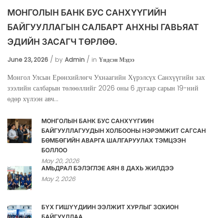
МОНГОЛЫН БАНК БУС САНХҮҮГИЙН
БАЙГУУЛЛАГЫН САЛБАРТ АНХНЫ ГАВЬЯАТ
ЭДИЙН ЗАСАГЧ ТӨРЛӨӨ.
June 23, 2026
by
Admin
in
Үндсэн Мэдээ
Монгол Улсын Ерөнхийлөгч Ухнаагийн Хүрэлсүх Санхүүгийн зах
зээлийн салбарын төлөөллийг 2026 оны 6 дугаар сарын 19-ний
өдөр хүлээн авч...
МОНГОЛЫН БАНК БУС САНХҮҮГИЙН
БАЙГУУЛЛАГУУДЫН ХОЛБООНЫ НЭРЭМЖИТ САГСАН
БӨМБӨГИЙН АВАРГА ШАЛГАРУУЛАХ ТЭМЦЭЭН
БОЛЛОО
May 20, 2026
АМЬДРАЛ БЭЛЭГЛЭЕ АЯН 8 ДАХЬ ЖИЛДЭЭ
May 2, 2026
БҮХ ГИШҮҮДИЙН ЭЭЛЖИТ ХУРЛЫГ ЗОХИОН
БАЙГУУЛЛАА