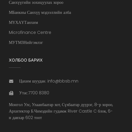
Санхүүгийн зохицуулах хороо
МБанкны Санхүү мэдээллийн алба
МҮХАҮТанхим
Microfinance Centre
МУТМЗНийгэмлэг
ХОЛБОО БАРИХ
Цахим шуудан: info@bbsb.mn
Утас:7700 8380
Монгол Улс, Улаанбаатар хот, Сүхбаатар дүүрэг, 8-р хороо,
Архитектор Б.Чимэдийн гудамж River Castle C блок, 6-
н давхар 602 тоот