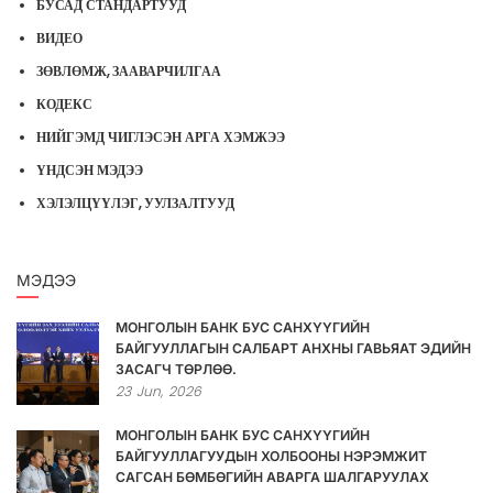
БУСАД СТАНДАРТУУД
ВИДЕО
ЗӨВЛӨМЖ, ЗААВАРЧИЛГАА
КОДЕКС
НИЙГЭМД ЧИГЛЭСЭН АРГА ХЭМЖЭЭ
ҮНДСЭН МЭДЭЭ
ХЭЛЭЛЦҮҮЛЭГ, УУЛЗАЛТУУД
МЭДЭЭ
МОНГОЛЫН БАНК БУС САНХҮҮГИЙН
БАЙГУУЛЛАГЫН САЛБАРТ АНХНЫ ГАВЬЯАТ ЭДИЙН
ЗАСАГЧ ТӨРЛӨӨ.
23
Jun,
2026
МОНГОЛЫН БАНК БУС САНХҮҮГИЙН
БАЙГУУЛЛАГУУДЫН ХОЛБООНЫ НЭРЭМЖИТ
САГСАН БӨМБӨГИЙН АВАРГА ШАЛГАРУУЛАХ