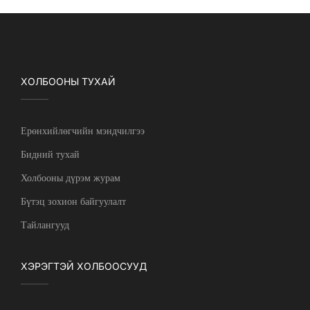
ХОЛБООНЫ ТУХАЙ
Ерөнхийлөгчийн мэндчилгээ
Бидний тухай
Холбооны дүрэм журам
Бүтэц зохион байгуулалт
Тайлангууд
ХЭРЭГТЭЙ ХОЛБООСУУД