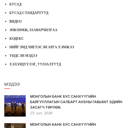
БУСАД
БУСАД СТАНДАРТУУД
ВИДЕО
ЗӨВЛӨМЖ, ЗААВАРЧИЛГАА
КОДЕКС
НИЙГЭМД ЧИГЛЭСЭН АРГА ХЭМЖЭЭ
ҮНДСЭН МЭДЭЭ
ХЭЛЭЛЦҮҮЛЭГ, УУЛЗАЛТУУД
МЭДЭЭ
МОНГОЛЫН БАНК БУС САНХҮҮГИЙН
БАЙГУУЛЛАГЫН САЛБАРТ АНХНЫ ГАВЬЯАТ ЭДИЙН
ЗАСАГЧ ТӨРЛӨӨ.
23
Jun,
2026
МОНГОЛЫН БАНК БУС САНХҮҮГИЙН