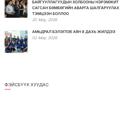
БАЙГУУЛЛАГУУДЫН ХОЛБООНЫ НЭРЭМЖИТ
САГСАН БӨМБӨГИЙН АВАРГА ШАЛГАРУУЛАХ
ТЭМЦЭЭН БОЛЛОО
20
May,
2026
АМЬДРАЛ БЭЛЭГЛЭЕ АЯН 8 ДАХЬ ЖИЛДЭЭ
02
May,
2026
ФЭЙСБҮҮК ХУУДАС