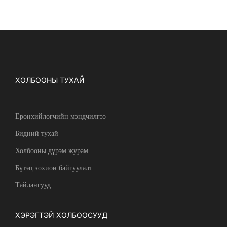
ХОЛБООНЫ ТУХАЙ
Ерөнхийлөгчийн мэндчилгээ
Бидний тухай
Холбооны дүрэм журам
Бүтэц зохион байгуулалт
Тайлангууд
ХЭРЭГТЭЙ ХОЛБООСУУД