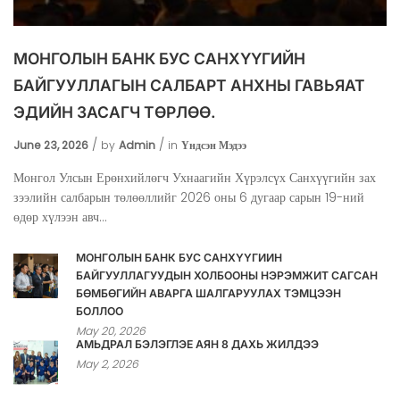
МОНГОЛЫН БАНК БУС САНХҮҮГИЙН
БАЙГУУЛЛАГЫН САЛБАРТ АНХНЫ ГАВЬЯАТ
ЭДИЙН ЗАСАГЧ ТӨРЛӨӨ.
June 23, 2026
by
Admin
in
Үндсэн Мэдээ
Монгол Улсын Ерөнхийлөгч Ухнаагийн Хүрэлсүх Санхүүгийн зах
зээлийн салбарын төлөөллийг 2026 оны 6 дугаар сарын 19-ний
өдөр хүлээн авч...
МОНГОЛЫН БАНК БУС САНХҮҮГИЙН
БАЙГУУЛЛАГУУДЫН ХОЛБООНЫ НЭРЭМЖИТ САГСАН
БӨМБӨГИЙН АВАРГА ШАЛГАРУУЛАХ ТЭМЦЭЭН
БОЛЛОО
May 20, 2026
АМЬДРАЛ БЭЛЭГЛЭЕ АЯН 8 ДАХЬ ЖИЛДЭЭ
May 2, 2026