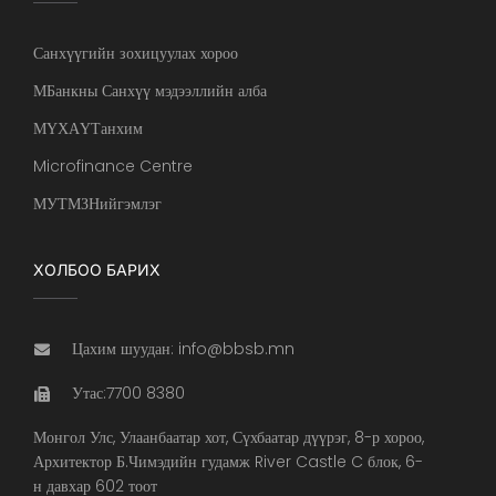
Санхүүгийн зохицуулах хороо
МБанкны Санхүү мэдээллийн алба
МҮХАҮТанхим
Microfinance Centre
МУТМЗНийгэмлэг
ХОЛБОО БАРИХ
Цахим шуудан: info@bbsb.mn
Утас:7700 8380
Монгол Улс, Улаанбаатар хот, Сүхбаатар дүүрэг, 8-р хороо,
Архитектор Б.Чимэдийн гудамж River Castle C блок, 6-
н давхар 602 тоот