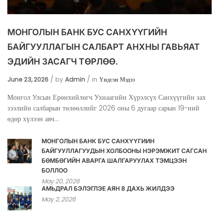
МОНГОЛЫН БАНК БУС САНХҮҮГИЙН
БАЙГУУЛЛАГЫН САЛБАРТ АНХНЫ ГАВЬЯАТ
ЭДИЙН ЗАСАГЧ ТӨРЛӨӨ.
June 23, 2026
by
Admin
in
Үндсэн Мэдээ
Монгол Улсын Ерөнхийлөгч Ухнаагийн Хүрэлсүх Санхүүгийн зах
зээлийн салбарын төлөөллийг 2026 оны 6 дугаар сарын 19-ний
өдөр хүлээн авч...
МОНГОЛЫН БАНК БУС САНХҮҮГИЙН
БАЙГУУЛЛАГУУДЫН ХОЛБООНЫ НЭРЭМЖИТ САГСАН
БӨМБӨГИЙН АВАРГА ШАЛГАРУУЛАХ ТЭМЦЭЭН
БОЛЛОО
May 20, 2026
АМЬДРАЛ БЭЛЭГЛЭЕ АЯН 8 ДАХЬ ЖИЛДЭЭ
May 2, 2026