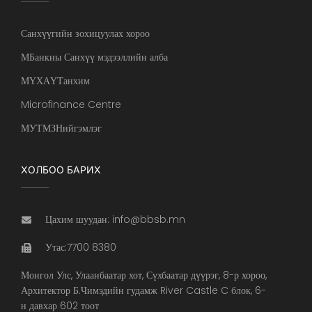
Санхүүгийн зохицуулах хороо
МБанкны Санхүү мэдээллийн алба
МҮХАҮТанхим
Microfinance Centre
МУТМЗНийгэмлэг
ХОЛБОО БАРИХ
Цахим шуудан: info@bbsb.mn
Утас:7700 8380
Монгол Улс, Улаанбаатар хот, Сүхбаатар дүүрэг, 8-р хороо,
Архитектор Б.Чимэдийн гудамж River Castle C блок, 6-
н давхар 602 тоот