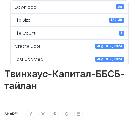
Download
28
File Size
1.70 MB
File Count
1
Create Date
August 21, 2023
Last Updated
August 21, 2023
Твинхаус-Капитал-ББСБ-
тайлан
SHARE: