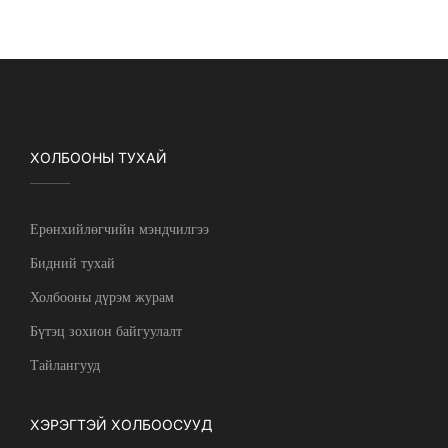
ХОЛБООНЫ ТУХАЙ
Ерөнхийлөгчийн мэндчилгээ
Бидний тухай
Холбооны дүрэм журам
Бүтэц зохион байгуулалт
Тайлангууд
ХЭРЭГТЭЙ ХОЛБООСУУД