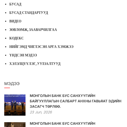
БУСАД
БУСАД СТАНДАРТУУД
ВИДЕО
ЗӨВЛӨМЖ, ЗААВАРЧИЛГАА
КОДЕКС
НИЙГЭМД ЧИГЛЭСЭН АРГА ХЭМЖЭЭ
ҮНДСЭН МЭДЭЭ
ХЭЛЭЛЦҮҮЛЭГ, УУЛЗАЛТУУД
МЭДЭЭ
МОНГОЛЫН БАНК БУС САНХҮҮГИЙН
БАЙГУУЛЛАГЫН САЛБАРТ АНХНЫ ГАВЬЯАТ ЭДИЙН
ЗАСАГЧ ТӨРЛӨӨ.
23
Jun,
2026
МОНГОЛЫН БАНК БУС САНХҮҮГИЙН