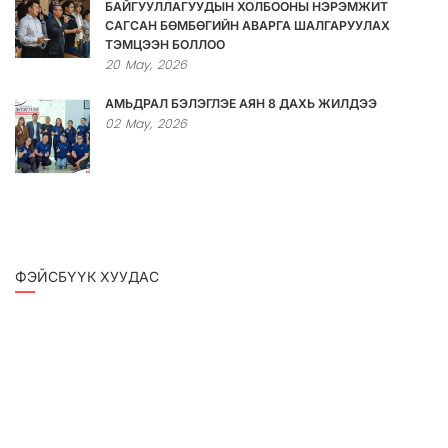
БАЙГУУЛЛАГУУДЫН ХОЛБООНЫ НЭРЭМЖИТ
САГСАН БӨМБӨГИЙН АВАРГА ШАЛГАРУУЛАХ
ТЭМЦЭЭН БОЛЛОО
20
May,
2026
АМЬДРАЛ БЭЛЭГЛЭЕ АЯН 8 ДАХЬ ЖИЛДЭЭ
02
May,
2026
ФЭЙСБҮҮК ХУУДАС