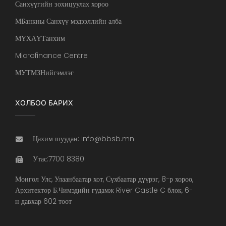
Санхүүгийн зохицуулах хороо
МБанкны Санхүү мэдээллийн алба
МҮХАҮТанхим
Microfinance Centre
МУТМЗНийгэмлэг
ХОЛБОО БАРИХ
Цахим шуудан: info@bbsb.mn
Утас:7700 8380
Монгол Улс, Улаанбаатар хот, Сүхбаатар дүүрэг, 8-р хороо,
Архитектор Б.Чимэдийн гудамж River Castle C блок, 6-
н давхар 602 тоот