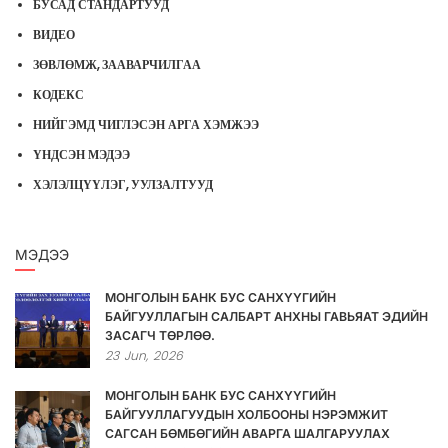
БУСАД СТАНДАРТУУД
ВИДЕО
ЗӨВЛӨМЖ, ЗААВАРЧИЛГАА
КОДЕКС
НИЙГЭМД ЧИГЛЭСЭН АРГА ХЭМЖЭЭ
ҮНДСЭН МЭДЭЭ
ХЭЛЭЛЦҮҮЛЭГ, УУЛЗАЛТУУД
МЭДЭЭ
МОНГОЛЫН БАНК БУС САНХҮҮГИЙН
БАЙГУУЛЛАГЫН САЛБАРТ АНХНЫ ГАВЬЯАТ ЭДИЙН
ЗАСАГЧ ТӨРЛӨӨ.
23
Jun,
2026
МОНГОЛЫН БАНК БУС САНХҮҮГИЙН
БАЙГУУЛЛАГУУДЫН ХОЛБООНЫ НЭРЭМЖИТ
САГСАН БӨМБӨГИЙН АВАРГА ШАЛГАРУУЛАХ