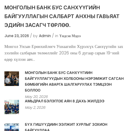
МОНГОЛЫН БАНК БУС САНХҮҮГИЙН
БАЙГУУЛЛАГЫН САЛБАРТ АНХНЫ ГАВЬЯАТ
ЭДИЙН ЗАСАГЧ ТӨРЛӨӨ.
June 23, 2026
by
Admin
in
Үндсэн Мэдээ
Монгол Улсын Ерөнхийлөгч Ухнаагийн Хүрэлсүх Санхүүгийн зах
зээлийн салбарын төлөөллийг 2026 оны 6 дугаар сарын 19-ний
өдөр хүлээн авч...
МОНГОЛЫН БАНК БУС САНХҮҮГИЙН
БАЙГУУЛЛАГУУДЫН ХОЛБООНЫ НЭРЭМЖИТ САГСАН
БӨМБӨГИЙН АВАРГА ШАЛГАРУУЛАХ ТЭМЦЭЭН
БОЛЛОО
May 20, 2026
АМЬДРАЛ БЭЛЭГЛЭЕ АЯН 8 ДАХЬ ЖИЛДЭЭ
May 2, 2026
БҮХ ГИШҮҮДИЙН ЭЭЛЖИТ ХУРЛЫГ ЗОХИОН
БАЙГУУЛЛАА