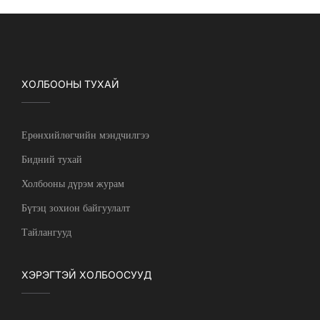
ХОЛБООНЫ ТУХАЙ
Ерөнхийлөгчийн мэндчилгээ
Бидний тухай
Холбооны дүрэм журам
Бүтэц зохион байгуулалт
Тайлангууд
ХЭРЭГТЭЙ ХОЛБООСУУД