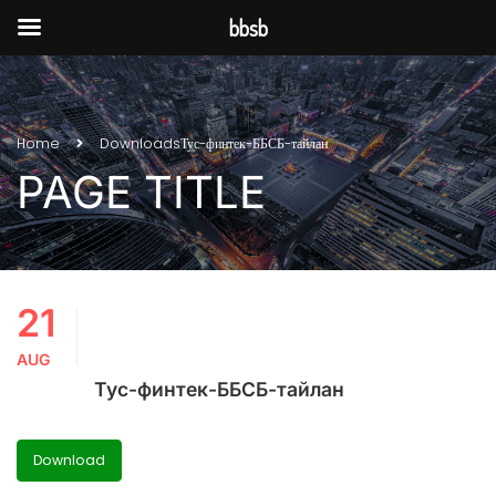
bbsb
Home
Downloads
Тус-финтек-ББСБ-тайлан
PAGE TITLE
21
AUG
Тус-финтек-ББСБ-тайлан
Download