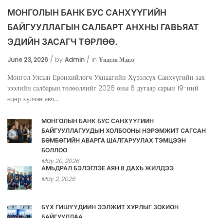
МОНГОЛЫН БАНК БУС САНХҮҮГИЙН
БАЙГУУЛЛАГЫН САЛБАРТ АНХНЫ ГАВЬЯАТ
ЭДИЙН ЗАСАГЧ ТӨРЛӨӨ.
June 23, 2026
by
Admin
in
Үндсэн Мэдээ
Монгол Улсын Ерөнхийлөгч Ухнаагийн Хүрэлсүх Санхүүгийн зах
зээлийн салбарын төлөөллийг 2026 оны 6 дугаар сарын 19-ний
өдөр хүлээн авч...
МОНГОЛЫН БАНК БУС САНХҮҮГИЙН
БАЙГУУЛЛАГУУДЫН ХОЛБООНЫ НЭРЭМЖИТ САГСАН
БӨМБӨГИЙН АВАРГА ШАЛГАРУУЛАХ ТЭМЦЭЭН
БОЛЛОО
May 20, 2026
АМЬДРАЛ БЭЛЭГЛЭЕ АЯН 8 ДАХЬ ЖИЛДЭЭ
May 2, 2026
БҮХ ГИШҮҮДИЙН ЭЭЛЖИТ ХУРЛЫГ ЗОХИОН
БАЙГУУЛЛАА