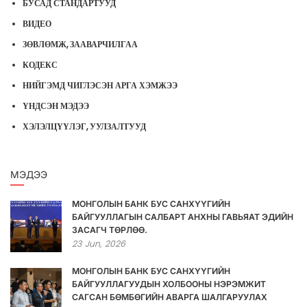
БУСАД СТАНДАРТУУД
ВИДЕО
ЗӨВЛӨМЖ, ЗААВАРЧИЛГАА
КОДЕКС
НИЙГЭМД ЧИГЛЭСЭН АРГА ХЭМЖЭЭ
ҮНДСЭН МЭДЭЭ
ХЭЛЭЛЦҮҮЛЭГ, УУЛЗАЛТУУД
МЭДЭЭ
МОНГОЛЫН БАНК БУС САНХҮҮГИЙН
БАЙГУУЛЛАГЫН САЛБАРТ АНХНЫ ГАВЬЯАТ ЭДИЙН
ЗАСАГЧ ТӨРЛӨӨ.
23
Jun,
2026
МОНГОЛЫН БАНК БУС САНХҮҮГИЙН
БАЙГУУЛЛАГУУДЫН ХОЛБООНЫ НЭРЭМЖИТ
САГСАН БӨМБӨГИЙН АВАРГА ШАЛГАРУУЛАХ