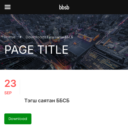
bbsb
Home
Downloads
Тэгш саятан ББСБ
PAGE TITLE
23
SEP
Тэгш саятан ББСБ
Download