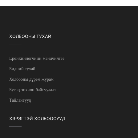
ХОЛБООНЫ ТУХАЙ
Ерөнхийлөгчийн мэндчилгээ
Бидний тухай
Холбооны дүрэм журам
Бүтэц зохион байгуулалт
Тайлангууд
ХЭРЭГТЭЙ ХОЛБООСУУД