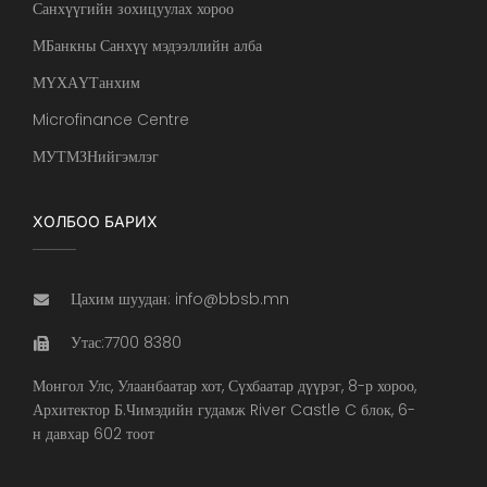
Санхүүгийн зохицуулах хороо
МБанкны Санхүү мэдээллийн алба
МҮХАҮТанхим
Microfinance Centre
МУТМЗНийгэмлэг
ХОЛБОО БАРИХ
Цахим шуудан: info@bbsb.mn
Утас:7700 8380
Монгол Улс, Улаанбаатар хот, Сүхбаатар дүүрэг, 8-р хороо,
Архитектор Б.Чимэдийн гудамж River Castle C блок, 6-
н давхар 602 тоот