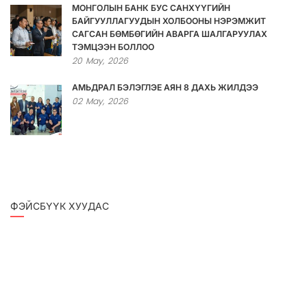
МОНГОЛЫН БАНК БУС САНХҮҮГИЙН
БАЙГУУЛЛАГУУДЫН ХОЛБООНЫ НЭРЭМЖИТ
САГСАН БӨМБӨГИЙН АВАРГА ШАЛГАРУУЛАХ
ТЭМЦЭЭН БОЛЛОО
20
May,
2026
АМЬДРАЛ БЭЛЭГЛЭЕ АЯН 8 ДАХЬ ЖИЛДЭЭ
02
May,
2026
ФЭЙСБҮҮК ХУУДАС