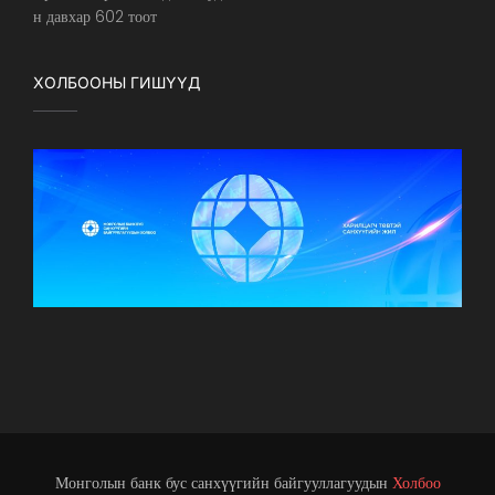
н давхар 602 тоот
ХОЛБООНЫ ГИШҮҮД
Монголын банк бус санхүүгийн байгууллагуудын
Холбоо