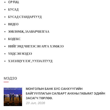
CP FULL
БУСАД
БУСАД СТАНДАРТУУД
ВИДЕО
ЗӨВЛӨМЖ, ЗААВАРЧИЛГАА
КОДЕКС
НИЙГЭМД ЧИГЛЭСЭН АРГА ХЭМЖЭЭ
ҮНДСЭН МЭДЭЭ
ХЭЛЭЛЦҮҮЛЭГ, УУЛЗАЛТУУД
МЭДЭЭ
МОНГОЛЫН БАНК БУС САНХҮҮГИЙН
БАЙГУУЛЛАГЫН САЛБАРТ АНХНЫ ГАВЬЯАТ ЭДИЙН
ЗАСАГЧ ТӨРЛӨӨ.
23
Jun,
2026