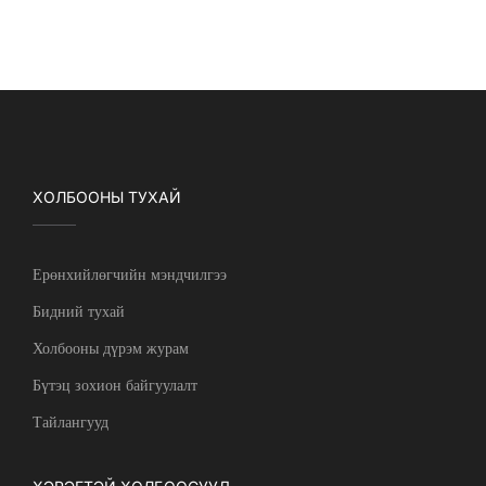
ХОЛБООНЫ ТУХАЙ
Ерөнхийлөгчийн мэндчилгээ
Бидний тухай
Холбооны дүрэм журам
Бүтэц зохион байгуулалт
Тайлангууд