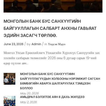
МОНГОЛЫН БАНК БУС САНХҮҮГИЙН
БАЙГУУЛЛАГЫН САЛБАРТ АНХНЫ ГАВЬЯАТ
ЭДИЙН ЗАСАГЧ ТӨРЛӨӨ.
June 23, 2026
by
Admin
in
Үндсэн Мэдээ
Монгол Улсын Ерөнхийлөгч Ухнаагийн Хүрэлсүх Санхүүгийн зах
зээлийн салбарын төлөөллийг 2026 оны 6 дугаар сарын 19-ний
өдөр хүлээн авч...
МОНГОЛЫН БАНК БУС САНХҮҮГИЙН
БАЙГУУЛЛАГУУДЫН ХОЛБООНЫ НЭРЭМЖИТ САГСАН
БӨМБӨГИЙН АВАРГА ШАЛГАРУУЛАХ ТЭМЦЭЭН
БОЛЛОО
May 20, 2026
АМЬДРАЛ БЭЛЭГЛЭЕ АЯН 8 ДАХЬ ЖИЛДЭЭ
May 2, 2026