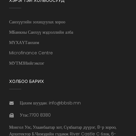
ХЭРЭГТЭЙ ХОЛБООСУУД
Санхүүгийн зохицуулах хороо
МБанкны Санхүү мэдээллийн алба
МҮХАҮТанхим
Microfinance Centre
МУТМЗНийгэмлэг
ХОЛБОО БАРИХ
Цахим шуудан: info@bbsb.mn
Утас:7700 8380
Монгол Улс, Улаанбаатар хот, Сүхбаатар дүүрэг, 8-р хороо,
Архитектор Б.Чимэдийн гудамж River Castle C блок, 6-