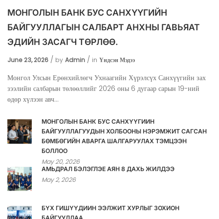
МОНГОЛЫН БАНК БУС САНХҮҮГИЙН
БАЙГУУЛЛАГЫН САЛБАРТ АНХНЫ ГАВЬЯАТ
ЭДИЙН ЗАСАГЧ ТӨРЛӨӨ.
June 23, 2026
by
Admin
in
Үндсэн Мэдээ
Монгол Улсын Ерөнхийлөгч Ухнаагийн Хүрэлсүх Санхүүгийн зах
зээлийн салбарын төлөөллийг 2026 оны 6 дугаар сарын 19-ний
өдөр хүлээн авч...
МОНГОЛЫН БАНК БУС САНХҮҮГИЙН
БАЙГУУЛЛАГУУДЫН ХОЛБООНЫ НЭРЭМЖИТ САГСАН
БӨМБӨГИЙН АВАРГА ШАЛГАРУУЛАХ ТЭМЦЭЭН
БОЛЛОО
May 20, 2026
АМЬДРАЛ БЭЛЭГЛЭЕ АЯН 8 ДАХЬ ЖИЛДЭЭ
May 2, 2026
БҮХ ГИШҮҮДИЙН ЭЭЛЖИТ ХУРЛЫГ ЗОХИОН
БАЙГУУЛЛАА