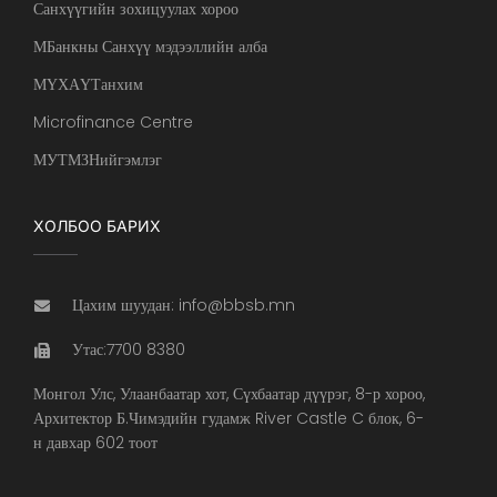
Санхүүгийн зохицуулах хороо
МБанкны Санхүү мэдээллийн алба
МҮХАҮТанхим
Microfinance Centre
МУТМЗНийгэмлэг
ХОЛБОО БАРИХ
Цахим шуудан: info@bbsb.mn
Утас:7700 8380
Монгол Улс, Улаанбаатар хот, Сүхбаатар дүүрэг, 8-р хороо,
Архитектор Б.Чимэдийн гудамж River Castle C блок, 6-
н давхар 602 тоот