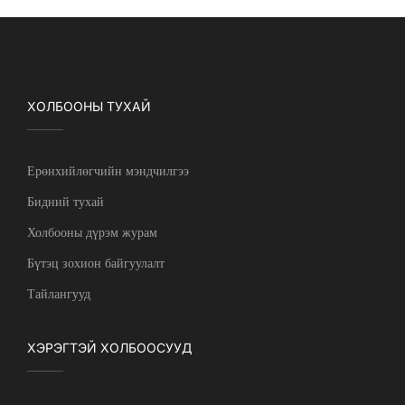
ХОЛБООНЫ ТУХАЙ
Ерөнхийлөгчийн мэндчилгээ
Бидний тухай
Холбооны дүрэм журам
Бүтэц зохион байгуулалт
Тайлангууд
ХЭРЭГТЭЙ ХОЛБООСУУД