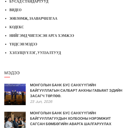
БУСАД СТАНДАРТУУД
ВИДЕО
ЗӨВЛӨМЖ, ЗААВАРЧИЛГАА
КОДЕКС
НИЙГЭМД ЧИГЛЭСЭН АРГА ХЭМЖЭЭ
ҮНДСЭН МЭДЭЭ
ХЭЛЭЛЦҮҮЛЭГ, УУЛЗАЛТУУД
МЭДЭЭ
МОНГОЛЫН БАНК БУС САНХҮҮГИЙН
БАЙГУУЛЛАГЫН САЛБАРТ АНХНЫ ГАВЬЯАТ ЭДИЙН
ЗАСАГЧ ТӨРЛӨӨ.
23
Jun,
2026
МОНГОЛЫН БАНК БУС САНХҮҮГИЙН
БАЙГУУЛЛАГУУДЫН ХОЛБООНЫ НЭРЭМЖИТ
САГСАН БӨМБӨГИЙН АВАРГА ШАЛГАРУУЛАХ