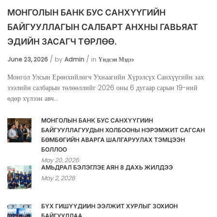
МОНГОЛЫН БАНК БУС САНХҮҮГИЙН
БАЙГУУЛЛАГЫН САЛБАРТ АНХНЫ ГАВЬЯАТ
ЭДИЙН ЗАСАГЧ ТӨРЛӨӨ.
June 23, 2026
by
Admin
in
Үндсэн Мэдээ
Монгол Улсын Ерөнхийлөгч Ухнаагийн Хүрэлсүх Санхүүгийн зах
зээлийн салбарын төлөөллийг 2026 оны 6 дугаар сарын 19-ний
өдөр хүлээн авч...
МОНГОЛЫН БАНК БУС САНХҮҮГИЙН
БАЙГУУЛЛАГУУДЫН ХОЛБООНЫ НЭРЭМЖИТ САГСАН
БӨМБӨГИЙН АВАРГА ШАЛГАРУУЛАХ ТЭМЦЭЭН
БОЛЛОО
May 20, 2026
АМЬДРАЛ БЭЛЭГЛЭЕ АЯН 8 ДАХЬ ЖИЛДЭЭ
May 2, 2026
БҮХ ГИШҮҮДИЙН ЭЭЛЖИТ ХУРЛЫГ ЗОХИОН
БАЙГУУЛЛАА