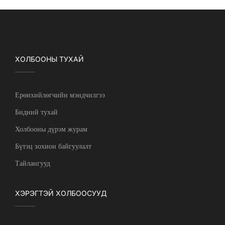
ХОЛБООНЫ ТУХАЙ
Ерөнхийлөгчийн мэндчилгээ
Бидний тухай
Холбооны дүрэм журам
Бүтэц зохион байгуулалт
Тайлангууд
ХЭРЭГТЭЙ ХОЛБООСУУД