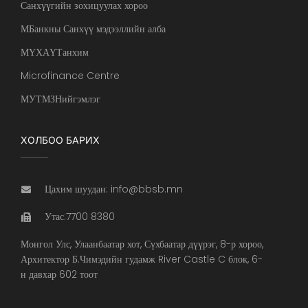
Санхүүгийн зохицуулах хороо
МБанкны Санхүү мэдээллийн алба
МҮХАҮТанхим
Microfinance Centre
МУТМЗНийгэмлэг
ХОЛБОО БАРИХ
Цахим шуудан: info@bbsb.mn
Утас:7700 8380
Монгол Улс, Улаанбаатар хот, Сүхбаатар дүүрэг, 8-р хороо,
Архитектор Б.Чимэдийн гудамж River Castle C блок, 6-
н давхар 602 тоот