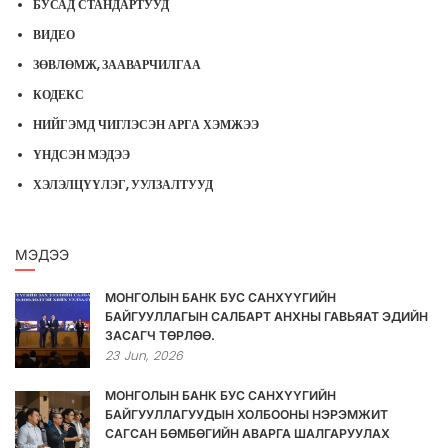
БУСАД СТАНДАРТУУД
ВИДЕО
ЗӨВЛӨМЖ, ЗААВАРЧИЛГАА
КОДЕКС
НИЙГЭМД ЧИГЛЭСЭН АРГА ХЭМЖЭЭ
ҮНДСЭН МЭДЭЭ
ХЭЛЭЛЦҮҮЛЭГ, УУЛЗАЛТУУД
МЭДЭЭ
МОНГОЛЫН БАНК БУС САНХҮҮГИЙН
БАЙГУУЛЛАГЫН САЛБАРТ АНХНЫ ГАВЬЯАТ ЭДИЙН
ЗАСАГЧ ТӨРЛӨӨ.
23
Jun,
2026
МОНГОЛЫН БАНК БУС САНХҮҮГИЙН
БАЙГУУЛЛАГУУДЫН ХОЛБООНЫ НЭРЭМЖИТ
САГСАН БӨМБӨГИЙН АВАРГА ШАЛГАРУУЛАХ