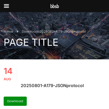
bbsb
Home
Downloads
20250801-A179-JSONprotocol
PAGE TITLE
14
AUG
20250801-A179-JSONprotocol
Download