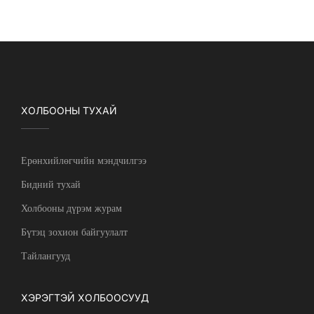
ХОЛБООНЫ ТУХАЙ
Ерөнхийлөгчийн мэндчилгээ
Бидний тухай
Холбооны дүрэм журам
Бүтэц зохион байгуулалт
Тайлангууд
ХЭРЭГТЭЙ ХОЛБООСУУД