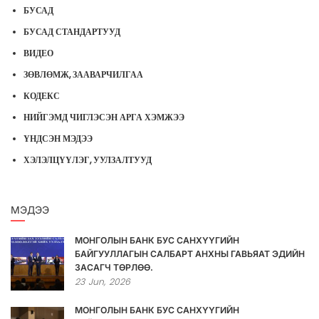
БУСАД
БУСАД СТАНДАРТУУД
ВИДЕО
ЗӨВЛӨМЖ, ЗААВАРЧИЛГАА
КОДЕКС
НИЙГЭМД ЧИГЛЭСЭН АРГА ХЭМЖЭЭ
ҮНДСЭН МЭДЭЭ
ХЭЛЭЛЦҮҮЛЭГ, УУЛЗАЛТУУД
МЭДЭЭ
МОНГОЛЫН БАНК БУС САНХҮҮГИЙН
БАЙГУУЛЛАГЫН САЛБАРТ АНХНЫ ГАВЬЯАТ ЭДИЙН
ЗАСАГЧ ТӨРЛӨӨ.
23
Jun,
2026
МОНГОЛЫН БАНК БУС САНХҮҮГИЙН