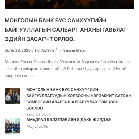
МОНГОЛЫН БАНК БУС САНХҮҮГИЙН
БАЙГУУЛЛАГЫН САЛБАРТ АНХНЫ ГАВЬЯАТ
ЭДИЙН ЗАСАГЧ ТӨРЛӨӨ.
June 23, 2026
by
Admin
in
Үндсэн Мэдээ
Монгол Улсын Ерөнхийлөгч Ухнаагийн Хүрэлсүх Санхүүгийн зах
зээлийн салбарын төлөөллийг 2026 оны 6 дугаар сарын 19-ний
өдөр хүлээн авч...
МОНГОЛЫН БАНК БУС САНХҮҮГИЙН
БАЙГУУЛЛАГУУДЫН ХОЛБООНЫ НЭРЭМЖИТ САГСАН
БӨМБӨГИЙН АВАРГА ШАЛГАРУУЛАХ ТЭМЦЭЭН
БОЛЛОО
May 20, 2026
АМЬДРАЛ БЭЛЭГЛЭЕ АЯН 8 ДАХЬ ЖИЛДЭЭ
May 2, 2026