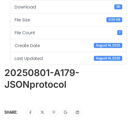
Download
181
File Size
0.00 KB
File Count
1
Create Date
August 14, 2025
Last Updated
August 14, 2025
20250801-A179-
JSONprotocol
SHARE: