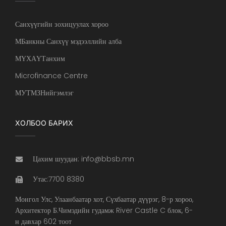
Санхүүгийн зохицуулах хороо
МБанкны Санхүү мэдээллийн алба
МҮХАҮТанхим
Microfinance Centre
МУТМЗНийгэмлэг
ХОЛБОО БАРИХ
Цахим шуудан: info@bbsb.mn
Утас:7700 8380
Монгол Улс, Улаанбаатар хот, Сүхбаатар дүүрэг, 8-р хороо,
Архитектор Б.Чимэдийн гудамж River Castle C блок, 6-
н давхар 602 тоот