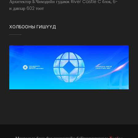
Архитектор Б.Чимэдийн гудамж River Castle C блок, 6-
н давхар 602 тоот
ХОЛБООНЫ ГИШҮҮД