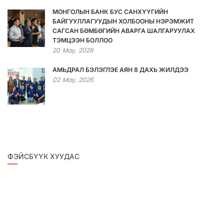
МОНГОЛЫН БАНК БУС САНХҮҮГИЙН
БАЙГУУЛЛАГУУДЫН ХОЛБООНЫ НЭРЭМЖИТ
САГСАН БӨМБӨГИЙН АВАРГА ШАЛГАРУУЛАХ
ТЭМЦЭЭН БОЛЛОО
20
May,
2026
АМЬДРАЛ БЭЛЭГЛЭЕ АЯН 8 ДАХЬ ЖИЛДЭЭ
02
May,
2026
ФЭЙСБҮҮК ХУУДАС