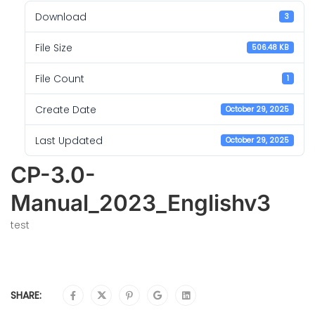
Download
3
File Size
506.48 KB
File Count
1
Create Date
October 29, 2025
Last Updated
October 29, 2025
CP-3.0-
Manual_2023_Englishv3
test
SHARE: