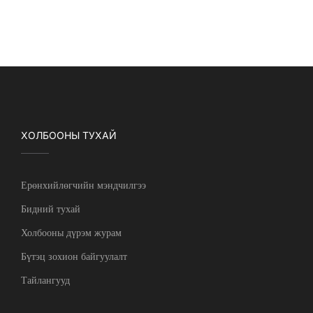
ХОЛБООНЫ ТУХАЙ
Ерөнхийлөгчийн мэндчилгээ
Бидний тухай
Холбооны дүрэм журам
Бүтэц зохион байгуулалт
Тайлангууд