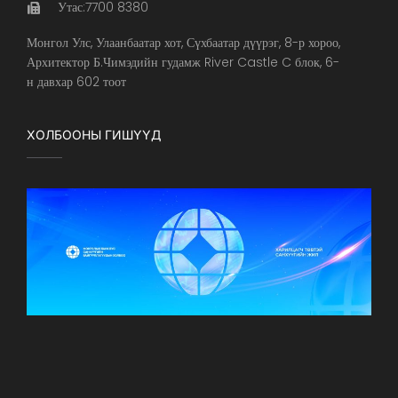
Утас:7700 8380
Монгол Улс, Улаанбаатар хот, Сүхбаатар дүүрэг, 8-р хороо,
Архитектор Б.Чимэдийн гудамж River Castle C блок, 6-
н давхар 602 тоот
ХОЛБООНЫ ГИШҮҮД