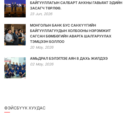
БАЙГУУЛЛАГЫН САЛБАРТ АНХНЫ ГАВЬЯАТ ЭДИЙН
ЗАСАГЧ ТӨРЛӨӨ.
23
Jun,
2026
МОНГОЛЫН БАНК БУС САНХҮҮГИЙН
БАЙГУУЛЛАГУУДЫН ХОЛБООНЫ НЭРЭМЖИТ
САГСАН БӨМБӨГИЙН АВАРГА ШАЛГАРУУЛАХ
ТЭМЦЭЭН БОЛЛОО
20
May,
2026
АМЬДРАЛ БЭЛЭГЛЭЕ АЯН 8 ДАХЬ ЖИЛДЭЭ
02
May,
2026
ФЭЙСБҮҮК ХУУДАС