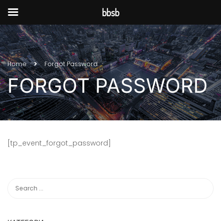
bbsb
Home
Forgot Password
FORGOT PASSWORD
[tp_event_forgot_password]