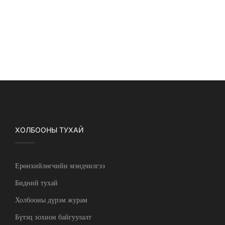
ХОЛБООНЫ ТУХАЙ
Ерөнхийлөгчийн мэндчилгээ
Бидний тухай
Холбооны дүрэм журам
Бүтэц зохион байгуулалт