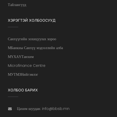
Тайлангууд
ХЭРЭГТЭЙ ХОЛБООСУУД
Санхүүгийн зохицуулах хороо
МБанкны Санхүү мэдээллийн алба
МҮХАҮТанхим
Microfinance Centre
МУТМЗНийгэмлэг
ХОЛБОО БАРИХ
Цахим шуудан: info@bbsb.mn