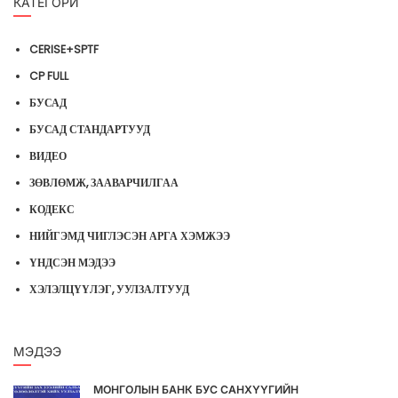
КАТЕГОРИ
CERISE+SPTF
CP FULL
БУСАД
БУСАД СТАНДАРТУУД
ВИДЕО
ЗӨВЛӨМЖ, ЗААВАРЧИЛГАА
КОДЕКС
НИЙГЭМД ЧИГЛЭСЭН АРГА ХЭМЖЭЭ
ҮНДСЭН МЭДЭЭ
ХЭЛЭЛЦҮҮЛЭГ, УУЛЗАЛТУУД
МЭДЭЭ
МОНГОЛЫН БАНК БУС САНХҮҮГИЙН