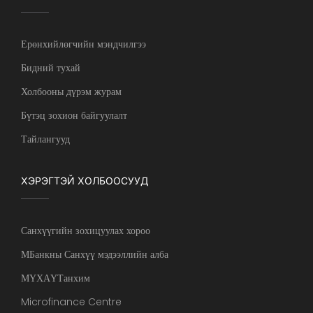
Ерөнхийлөгчийн мэндчилгээ
Бидний тухай
Холбооны дүрэм журам
Бүтэц зохион байгуулалт
Тайлангууд
ХЭРЭГТЭЙ ХОЛБООСУУД
Санхүүгийн зохицуулах хороо
МБанкны Санхүү мэдээллийн алба
МҮХАҮТанхим
Microfinance Centre