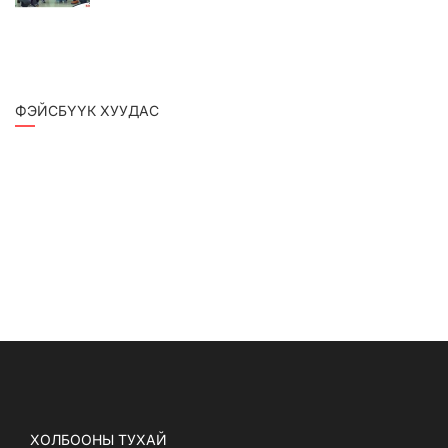
ФЭЙСБҮҮК ХУУДАС
ХОЛБООНЫ ТУХАЙ