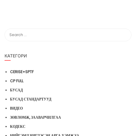
КАТЕГОРИ
CERISE+SPTF
CP FULL
БУСАД
БУСАД СТАНДАРТУУД
ВИДЕО
ЗӨВЛӨМЖ, ЗААВАРЧИЛГАА
КОДЕКС
НИЙГЭМД ЧИГЛЭСЭН АРГА ХЭМЖЭЭ