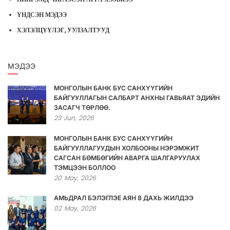
ҮНДСЭН МЭДЭЭ
ХЭЛЭЛЦҮҮЛЭГ, УУЛЗАЛТУУД
МЭДЭЭ
МОНГОЛЫН БАНК БУС САНХҮҮГИЙН
БАЙГУУЛЛАГЫН САЛБАРТ АНХНЫ ГАВЬЯАТ ЭДИЙН
ЗАСАГЧ ТӨРЛӨӨ.
23
Jun,
2026
МОНГОЛЫН БАНК БУС САНХҮҮГИЙН
БАЙГУУЛЛАГУУДЫН ХОЛБООНЫ НЭРЭМЖИТ
САГСАН БӨМБӨГИЙН АВАРГА ШАЛГАРУУЛАХ
ТЭМЦЭЭН БОЛЛОО
20
May,
2026
АМЬДРАЛ БЭЛЭГЛЭЕ АЯН 8 ДАХЬ ЖИЛДЭЭ
02
May,
2026