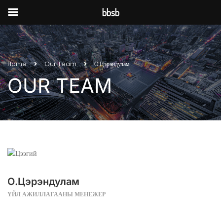
bbsb
Home
Our Team
О.Цэрэндулам
OUR TEAM
О.Цэрэндулам
ҮЙЛ АЖИЛЛАГААНЫ МЕНЕЖЕР