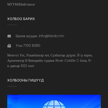
МУТМЗНийгэмлэг
ХОЛБОО БАРИХ
Цахим шуудан: info@bbsb.mn
Утас:7700 8380
Монгол Улс, Улаанбаатар хот, Сүхбаатар дүүрэг, 8-р хороо,
Архитектор Б.Чимэдийн гудамж River Castle C блок, 6-
н давхар 602 тоот
ХОЛБООНЫ ГИШҮҮД