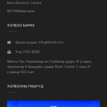
Microfinance Centre
МУТМЗНийгэмлэг
ХОЛБОО БАРИХ
Цахим шуудан: info@bbsb.mn
Утас:7700 8380
Монгол Улс, Улаанбаатар хот, Сүхбаатар дүүрэг, 8-р хороо,
Архитектор Б.Чимэдийн гудамж River Castle C блок, 6-
н давхар 602 тоот
ХОЛБООНЫ ГИШҮҮД