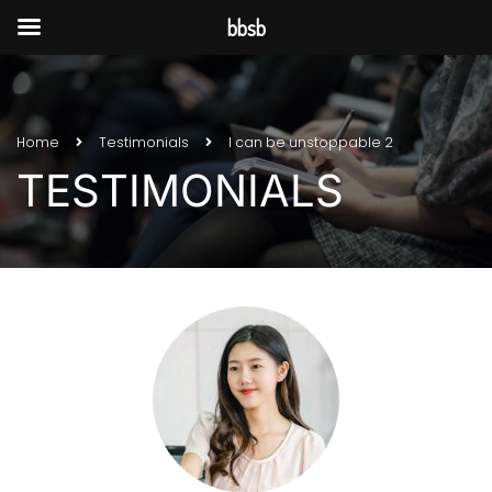
bbsb
Home
Testimonials
I can be unstoppable 2
TESTIMONIALS