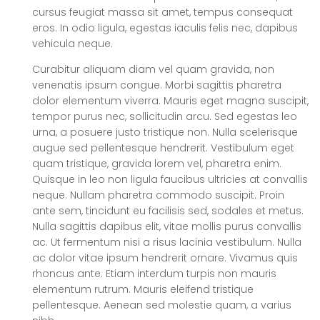
cursus feugiat massa sit amet, tempus consequat
eros. In odio ligula, egestas iaculis felis nec, dapibus
vehicula neque.
Curabitur aliquam diam vel quam gravida, non
venenatis ipsum congue. Morbi sagittis pharetra
dolor elementum viverra. Mauris eget magna suscipit,
tempor purus nec, sollicitudin arcu. Sed egestas leo
urna, a posuere justo tristique non. Nulla scelerisque
augue sed pellentesque hendrerit. Vestibulum eget
quam tristique, gravida lorem vel, pharetra enim.
Quisque in leo non ligula faucibus ultricies at convallis
neque. Nullam pharetra commodo suscipit. Proin
ante sem, tincidunt eu facilisis sed, sodales et metus.
Nulla sagittis dapibus elit, vitae mollis purus convallis
ac. Ut fermentum nisi a risus lacinia vestibulum. Nulla
ac dolor vitae ipsum hendrerit ornare. Vivamus quis
rhoncus ante. Etiam interdum turpis non mauris
elementum rutrum. Mauris eleifend tristique
pellentesque. Aenean sed molestie quam, a varius