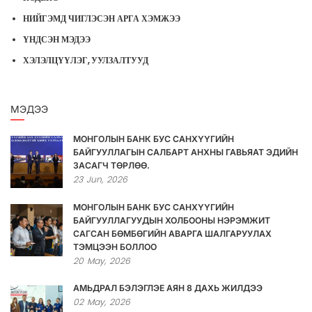
НИЙГЭМД ЧИГЛЭСЭН АРГА ХЭМЖЭЭ
ҮНДСЭН МЭДЭЭ
ХЭЛЭЛЦҮҮЛЭГ, УУЛЗАЛТУУД
МЭДЭЭ
МОНГОЛЫН БАНК БУС САНХҮҮГИЙН
БАЙГУУЛЛАГЫН САЛБАРТ АНХНЫ ГАВЬЯАТ ЭДИЙН
ЗАСАГЧ ТӨРЛӨӨ.
23
Jun,
2026
МОНГОЛЫН БАНК БУС САНХҮҮГИЙН
БАЙГУУЛЛАГУУДЫН ХОЛБООНЫ НЭРЭМЖИТ
САГСАН БӨМБӨГИЙН АВАРГА ШАЛГАРУУЛАХ
ТЭМЦЭЭН БОЛЛОО
20
May,
2026
АМЬДРАЛ БЭЛЭГЛЭЕ АЯН 8 ДАХЬ ЖИЛДЭЭ
02
May,
2026