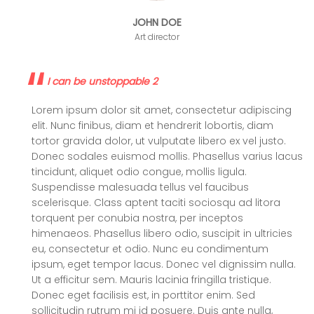
JOHN DOE
Art director
I can be unstoppable 2
Lorem ipsum dolor sit amet, consectetur adipiscing
elit. Nunc finibus, diam et hendrerit lobortis, diam
tortor gravida dolor, ut vulputate libero ex vel justo.
Donec sodales euismod mollis. Phasellus varius lacus
tincidunt, aliquet odio congue, mollis ligula.
Suspendisse malesuada tellus vel faucibus
scelerisque. Class aptent taciti sociosqu ad litora
torquent per conubia nostra, per inceptos
himenaeos. Phasellus libero odio, suscipit in ultricies
eu, consectetur et odio. Nunc eu condimentum
ipsum, eget tempor lacus. Donec vel dignissim nulla.
Ut a efficitur sem. Mauris lacinia fringilla tristique.
Donec eget facilisis est, in porttitor enim. Sed
sollicitudin rutrum mi id posuere. Duis ante nulla,