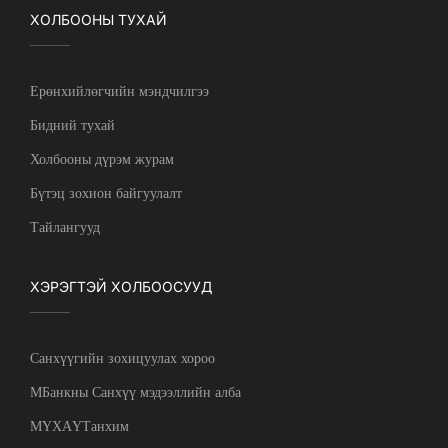
ХОЛБООНЫ ТУХАЙ
Ерөнхийлөгчийн мэндчилгээ
Бидний тухай
Холбооны дүрэм журам
Бүтэц зохион байгуулалт
Тайлангууд
ХЭРЭГТЭЙ ХОЛБООСУУД
Санхүүгийн зохицуулах хороо
МБанкны Санхүү мэдээллийн алба
МҮХАҮТанхим