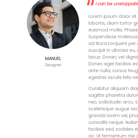
I can be unstoppabl
Lorem ipsum dolor sit 
lobortis, diam tortor g
euismod mollis. Phasell
Suspendisse malesuada 
ad litora torquent per
suscipit in ultricies 
lacus. Donec vel digniss
MANUEL
Donec eget facilisis est
Designer
ante nulla, cursus feu
egestas iaculis felis 
Curabitur aliquam di
sagittis pharetra dol
nec, sollicitudin arcu.
scelerisque augue sed
gravida lorem vel, phar
convallis neque. Null
facilisis sed, sodales e
ac. Ut fermentum nisi a