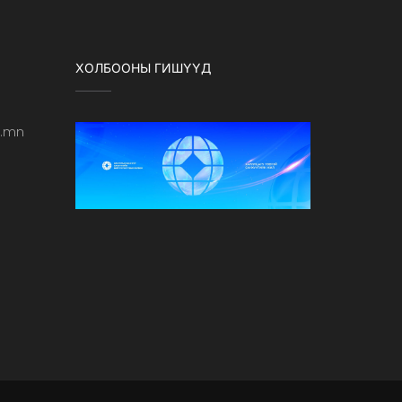
ХОЛБООНЫ ГИШҮҮД
b.mn