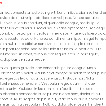
e
amet, consectetur adipiscing elit. Nunc finibus, diam et hendrer
ravida dolor, ut vulputate libero ex vel justo. Donec sodales
us varius lacus tincidunt, aliquet odio congue, mollis ligula.
tellus vel faucibus scelerisque. Class aptent taciti sociosqu
 conubia nostra, per inceptos himenaeos. Phasellus libero odio,
eu, consectetur et odio. Nunc eu condimentum ipsum, eget temp
im nulla. Ut a efficitur sem. Mauris lacinia fringilla tristique.
, in porttitor enim. Sed sollicitudin rutrum mi id posuere. Duis
giat massa sit amet, tempus consequat eros. In odio ligula,
nec, dapibus vehicula neque.
am vel quam gravida, non venenatis ipsum congue. Morbi
or elementum viverra. Mauris eget magna suscipit, tempor puru
 Sed egestas leo urna, a posuere justo tristique non. Nulla
 pellentesque hendrerit. Vestibulum eget quam tristique,
etra enim. Quisque in leo non ligula faucibus ultricies at
am pharetra commodo suscipit. Proin ante sem, tincidunt eu
t metus. Nulla sagittis dapibus elit, vitae mollis purus convallis
 risus lacinia vestibulum. Nulla ac dolor vitae ipsum hendrerit