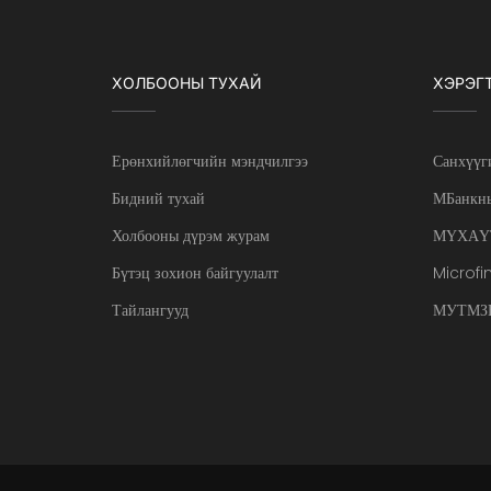
ХОЛБООНЫ ТУХАЙ
ХЭРЭГ
Ерөнхийлөгчийн мэндчилгээ
Санхүүг
Бидний тухай
МБанкны
Холбооны дүрэм журам
МҮХАҮ
Бүтэц зохион байгуулалт
Microfi
Тайлангууд
МУТМЗН