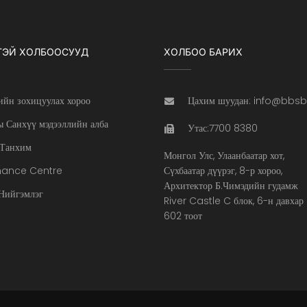
ТЭЙ ХОЛБООСУУД
ХОЛБОО БАРИХ
ийн зохицуулах хороо
Цахим шуудан: info@bbs
 Санхүү мэдээллийн алба
Утас:7700 8380
Танхим
Монгол Улс, Улаанбаатар хот,
nance Centre
Сүхбаатар дүүрэг, 8-р хороо,
Архитектор Б.Чимэдийн гудамж
ийгэмлэг
River Castle C блок, 6-н давхар
602 тоот