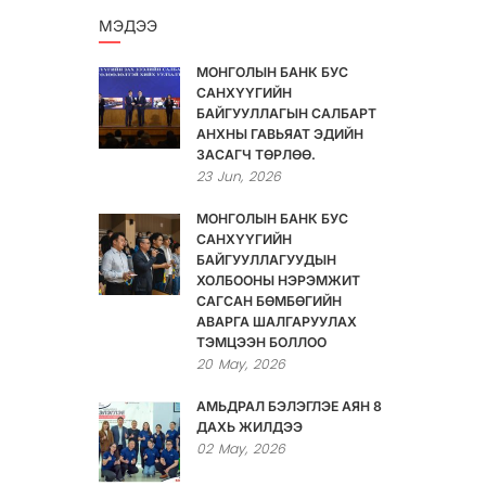
МЭДЭЭ
МОНГОЛЫН БАНК БУС
САНХҮҮГИЙН
БАЙГУУЛЛАГЫН САЛБАРТ
АНХНЫ ГАВЬЯАТ ЭДИЙН
ЗАСАГЧ ТӨРЛӨӨ.
23
Jun,
2026
МОНГОЛЫН БАНК БУС
САНХҮҮГИЙН
БАЙГУУЛЛАГУУДЫН
ХОЛБООНЫ НЭРЭМЖИТ
САГСАН БӨМБӨГИЙН
АВАРГА ШАЛГАРУУЛАХ
ТЭМЦЭЭН БОЛЛОО
20
May,
2026
АМЬДРАЛ БЭЛЭГЛЭЕ АЯН 8
ДАХЬ ЖИЛДЭЭ
02
May,
2026