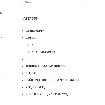
it
КАТЕГОРИ
CERISE+SPTF
or
CP FULL
БУСАД
БУСАД СТАНДАРТУУД
ВИДЕО
ЗӨВЛӨМЖ, ЗААВАРЧИЛГАА
s
КОДЕКС
НИЙГЭМД ЧИГЛЭСЭН АРГА ХЭМЖЭЭ
ҮНДСЭН МЭДЭЭ
ХЭЛЭЛЦҮҮЛЭГ, УУЛЗАЛТУУД