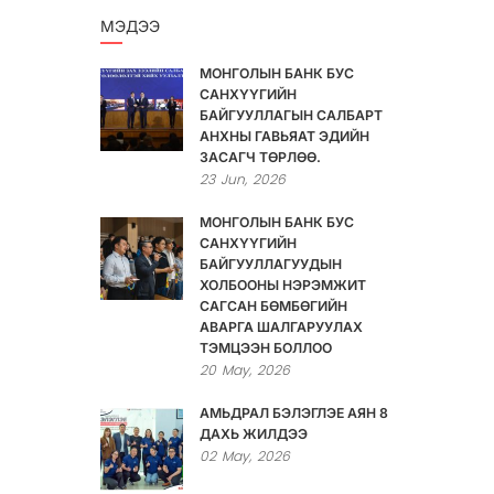
МЭДЭЭ
МОНГОЛЫН БАНК БУС
САНХҮҮГИЙН
БАЙГУУЛЛАГЫН САЛБАРТ
АНХНЫ ГАВЬЯАТ ЭДИЙН
ЗАСАГЧ ТӨРЛӨӨ.
23
Jun,
2026
МОНГОЛЫН БАНК БУС
САНХҮҮГИЙН
БАЙГУУЛЛАГУУДЫН
ХОЛБООНЫ НЭРЭМЖИТ
САГСАН БӨМБӨГИЙН
АВАРГА ШАЛГАРУУЛАХ
ТЭМЦЭЭН БОЛЛОО
20
May,
2026
АМЬДРАЛ БЭЛЭГЛЭЕ АЯН 8
ДАХЬ ЖИЛДЭЭ
02
May,
2026