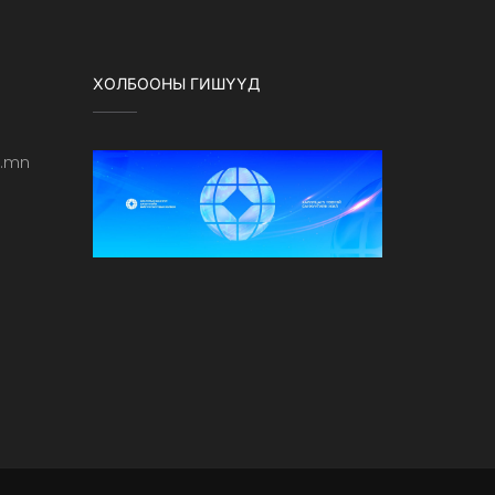
ХОЛБООНЫ ГИШҮҮД
b.mn