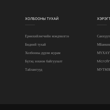
ХОЛБООНЫ ТУХАЙ
ХЭРЭГ
Ерөнхийлөгчийн мэндчилгээ
Санхүүг
Бидний тухай
МБанкны
Холбооны дүрэм журам
МҮХАҮ
Бүтэц зохион байгуулалт
Microfi
Тайлангууд
МУТМЗН