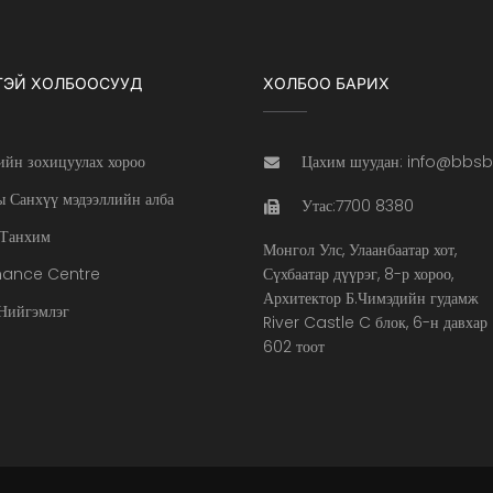
ТЭЙ ХОЛБООСУУД
ХОЛБОО БАРИХ
ийн зохицуулах хороо
Цахим шуудан: info@bbs
 Санхүү мэдээллийн алба
Утас:7700 8380
Танхим
Монгол Улс, Улаанбаатар хот,
nance Centre
Сүхбаатар дүүрэг, 8-р хороо,
Архитектор Б.Чимэдийн гудамж
ийгэмлэг
River Castle C блок, 6-н давхар
602 тоот