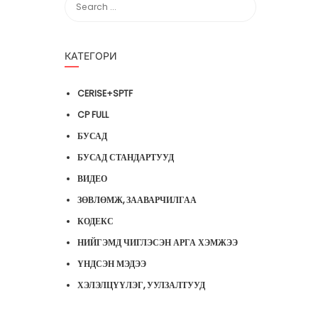
КАТЕГОРИ
CERISE+SPTF
CP FULL
БУСАД
БУСАД СТАНДАРТУУД
ВИДЕО
ЗӨВЛӨМЖ, ЗААВАРЧИЛГАА
КОДЕКС
НИЙГЭМД ЧИГЛЭСЭН АРГА ХЭМЖЭЭ
ҮНДСЭН МЭДЭЭ
ХЭЛЭЛЦҮҮЛЭГ, УУЛЗАЛТУУД