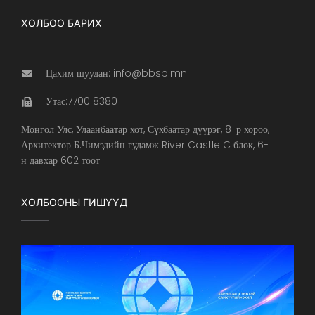
ХОЛБОО БАРИХ
Цахим шуудан: info@bbsb.mn
Утас:7700 8380
Монгол Улс, Улаанбаатар хот, Сүхбаатар дүүрэг, 8-р хороо,
Архитектор Б.Чимэдийн гудамж River Castle C блок, 6-
н давхар 602 тоот
ХОЛБООНЫ ГИШҮҮД