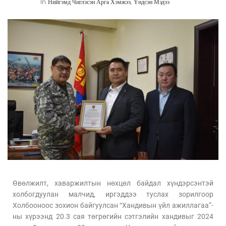
In
Нийгэмд Чиглэсэн Арга Хэмжээ
,
Үндсэн Мэдээ
Өвөлжилт, хаваржилтын нөхцөл байдал хүндэрсэнтэй
холбогдуулан малчид, иргэддээ туслах зорилгоор
Холбооноос зохион байгуулсан “Хандивын үйл ажиллагаа”-
ны хүрээнд 20.3 сая төгрөгийн сэтгэлийн хандивыг 2024