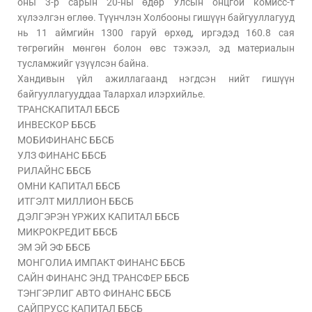
оны 3-р сарын 20-ны өдөр Улсын онцгой комисс-т
хүлээлгэн өглөө. Түүнчлэн Холбооны гишүүн байгууллагууд
нь 11 аймгийн 1300 гаруй өрхөд, иргэдэд 160.8 сая
төгрөгийн мөнгөн болон өвс тэжээл, эд материалын
тусламжийг үзүүлсэн байна.
Хандивын үйл ажиллагаанд нэгдсэн нийт гишүүн
байгууллагууддаа Талархал илэрхийлье.
ТРАНСКАПИТАЛ ББСБ
ИНВЕСКОР ББСБ
МОБИФИНАНС ББСБ
УЛЗ ФИНАНС ББСБ
РИЛАЙНС ББСБ
ОМНИ КАПИТАЛ ББСБ
ИТГЭЛТ МИЛЛИОН ББСБ
ДЭЛГЭРЭН ҮРЖИХ КАПИТАЛ ББСБ
МИКРОКРЕДИТ ББСБ
ЭМ ЭЙ ЭФ ББСБ
МОНГОЛИА ИМПАКТ ФИНАНС ББСБ
САЙН ФИНАНС ЭНД ТРАНСФЕР ББСБ
ТЭНГЭРЛИГ АВТО ФИНАНС ББСБ
САЙПРУСС КАПИТАЛ ББСБ