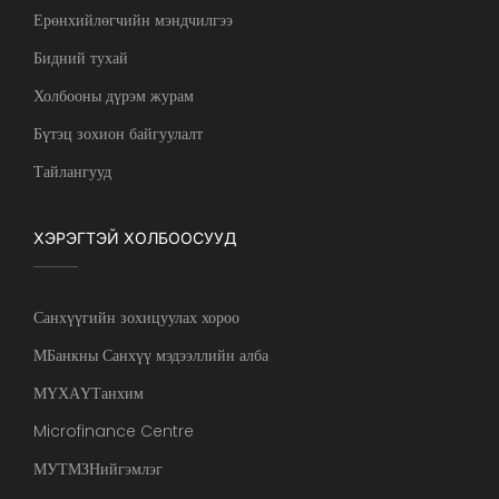
Ерөнхийлөгчийн мэндчилгээ
Бидний тухай
Холбооны дүрэм журам
Бүтэц зохион байгуулалт
Тайлангууд
ХЭРЭГТЭЙ ХОЛБООСУУД
Санхүүгийн зохицуулах хороо
МБанкны Санхүү мэдээллийн алба
МҮХАҮТанхим
Microfinance Centre
МУТМЗНийгэмлэг