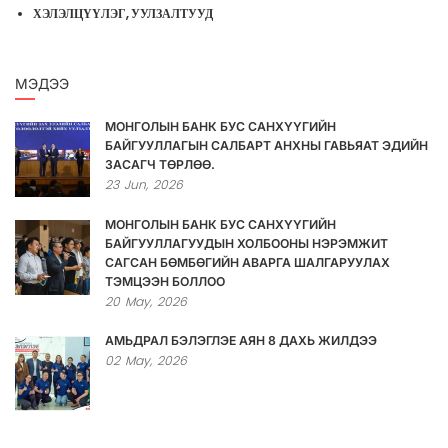
ХЭЛЭЛЦҮҮЛЭГ, УУЛЗАЛТУУД
МЭДЭЭ
МОНГОЛЫН БАНК БУС САНХҮҮГИЙН
БАЙГУУЛЛАГЫН САЛБАРТ АНХНЫ ГАВЬЯАТ ЭДИЙН
ЗАСАГЧ ТӨРЛӨӨ.
23
Jun,
2026
МОНГОЛЫН БАНК БУС САНХҮҮГИЙН
БАЙГУУЛЛАГУУДЫН ХОЛБООНЫ НЭРЭМЖИТ
САГСАН БӨМБӨГИЙН АВАРГА ШАЛГАРУУЛАХ
ТЭМЦЭЭН БОЛЛОО
20
May,
2026
АМЬДРАЛ БЭЛЭГЛЭЕ АЯН 8 ДАХЬ ЖИЛДЭЭ
02
May,
2026