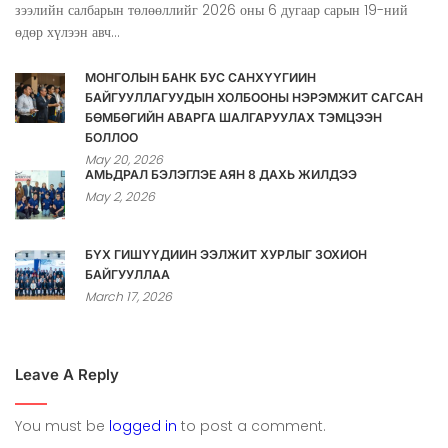
зээлийн салбарын төлөөллийг 2026 оны 6 дугаар сарын 19-ний
өдөр хүлээн авч...
МОНГОЛЫН БАНК БУС САНХҮҮГИЙН
БАЙГУУЛЛАГУУДЫН ХОЛБООНЫ НЭРЭМЖИТ САГСАН
БӨМБӨГИЙН АВАРГА ШАЛГАРУУЛАХ ТЭМЦЭЭН
БОЛЛОО
May 20, 2026
АМЬДРАЛ БЭЛЭГЛЭЕ АЯН 8 ДАХЬ ЖИЛДЭЭ
May 2, 2026
БҮХ ГИШҮҮДИЙН ЭЭЛЖИТ ХУРЛЫГ ЗОХИОН
БАЙГУУЛЛАА
March 17, 2026
Leave A Reply
You must be
logged in
to post a comment.