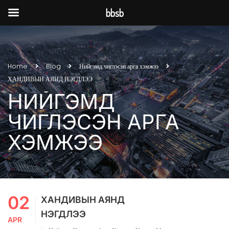
bbsb
Home
Blog
Нийгэмд чиглэсэн арга хэмжээ
ХАНДИВЫН АЯНД НЭГДЛЭЭ
НИЙГЭМД
ЧИГЛЭСЭН АРГА
ХЭМЖЭЭ
02
ХАНДИВЫН АЯНД
НЭГДЛЭЭ
APR