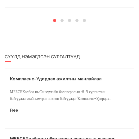
СҮҮЛД НЭМЭГДСЭН СУРГАЛТУУД
Комплаенс-Удирдах ажилтны манлайлал
МББСБХолбоо нь Санхүүгийн боловсролын HUB сургалтын
байгууллагатай хамтран зохион байгуулдаг"Комплаенс-Удирдах...
Free
МББСБХолбооны 6-р сарын сургалтын хуваарь