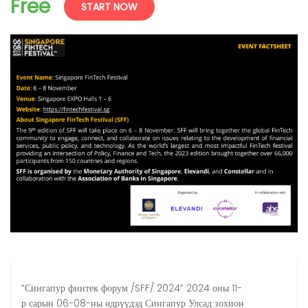
Free
START NOW
“Сингапур финтек форум /SFF/ 2024” 2024 оны 11-
р сарын 06-08-ны өдрүүдэд Сингапур Улсад зохион