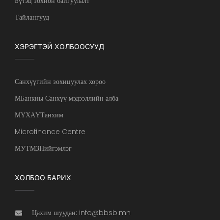
Бүтэц зохион байгуулалт
Тайлангууд
ХЭРЭГТЭЙ ХОЛБООСУУД
Санхүүгийн зохицуулах хороо
МБанкны Санхүү мэдээллийн алба
МҮХАҮТанхим
Microfinance Centre
МУТМЗНийгэмлэг
ХОЛБОО БАРИХ
Цахим шуудан: info@bbsb.mn