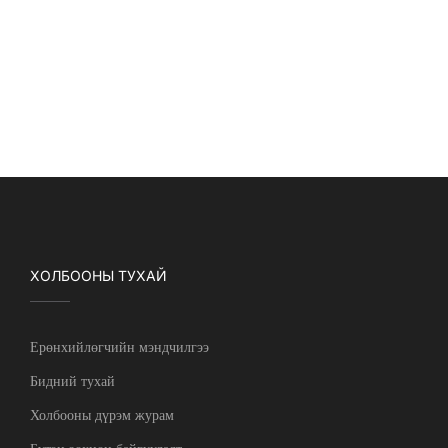
ХОЛБООНЫ ТУХАЙ
Ерөнхийлөгчийн мэндчилгээ
Бидний тухай
Холбооны дүрэм журам