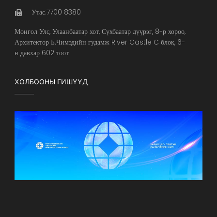
Утас:7700 8380
Монгол Улс, Улаанбаатар хот, Сүхбаатар дүүрэг, 8-р хороо,
Архитектор Б.Чимэдийн гудамж River Castle C блок, 6-
н давхар 602 тоот
ХОЛБООНЫ ГИШҮҮД