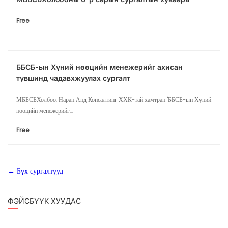
Free
ББСБ-ын Хүний нөөцийн менежерийг ахисан
түвшинд чадавхжуулах сургалт
МББСБХолбоо, Наран Анд Консалтинг ХХК-тай хамтран "ББСБ-ын Хүний
нөөцийн менежерийг...
Free
Бүх сургалтууд
ФЭЙСБҮҮК ХУУДАС