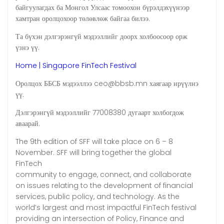
байгуулагдах ба Монгол Улсаас томоохон бүрэлдэхүүнээр
хамтран оролцохоор төлөвлөж байгаа билээ.
Та бүхэн дэлгэрэнгүй мэдээллийг доорх холбоосоор орж
үзнэ үү.
Home | Singapore FinTech Festival
Оролцох ББСБ мэдээллээ ceo@bbsb.mn хаягаар ирүүлнэ
үү.
Дэлгэрэнгүй мэдээллийг 77008380 дугаарт холбогдож
аваарай.
The 9th edition of SFF will take place on 6 – 8
November. SFF will bring together the global
FinTech
community to engage, connect, and collaborate
on issues relating to the development of financial
services, public policy, and technology. As the
world’s largest and most impactful FinTech festival
providing an intersection of Policy, Finance and