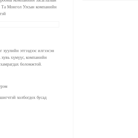
орооны Компанийн засаглалын
ба Та Монгол Улсын компанийн
тэй
 хуулийн этгээдээс илгээсэн
, хувь хүмүүс, компанийн
р хамрагдах боломжтой.
үрэм
мшигчтэй холбогдох бусад