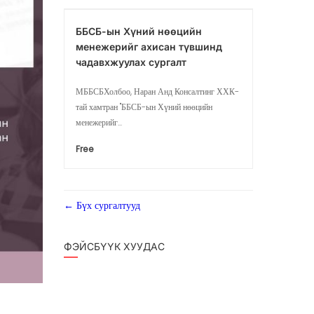
ББСБ-ын Хүний нөөцийн
менежерийг ахисан түвшинд
чадавхжуулах сургалт
МББСБХолбоо, Наран Анд Консалтинг ХХК-
тай хамтран "ББСБ-ын Хүний нөөцийн
менежерийг...
Free
Бүх сургалтууд
ФЭЙСБҮҮК ХУУДАС