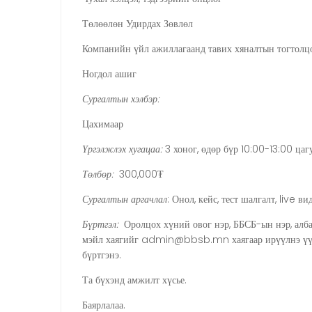
Төлөөлөн Удирдах Зөвлөл
Компанийн үйл ажиллагаанд тавих хяналтын тогтолц
Ногдол ашиг
Сургалтын хэлбэр:
Цахимаар
Үргэлжлэх хугацаа:
3 хоног, өдөр бүр 10:00-13:00 цаг
Төлбөр:
300,000₮
Сургалтын аргачлал
: Онол, кейс, тест шалгалт, live в
Бүртгэл:
Оролцох хүний овог нэр, ББСБ-ын нэр, алба
мэйл хаягийг admin@bbsb.mn хаягаар ирүүлнэ үү. 
бүртгэнэ.
Та бүхэнд амжилт хүсье.
Баярлалаа.