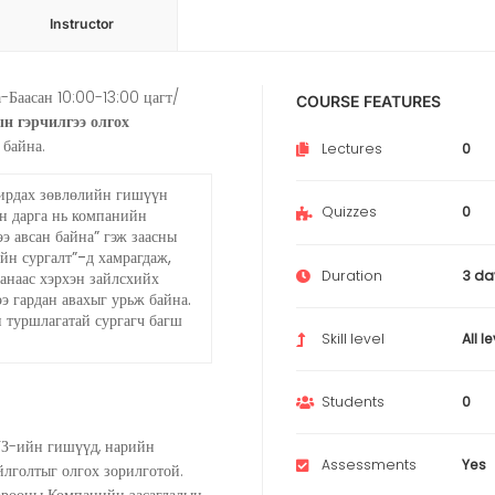
Instructor
-Баасан 10:00-13:00 цагт/
COURSE FEATURES
н гэрчилгээ олгох
ж байна.
Lectures
0
ирдах зөвлөлийн гишүүн
Quizzes
0
н дарга нь компанийн
ээ авсан байна” гэж заасны
йн сургалт”-д хамрагдаж,
Duration
3 da
анаас хэрхэн зайлсхийх
ээ гардан авахыг урьж байна.
туршлагатай сургагч багш
Skill level
All l
Students
0
УЗ-ийн гишүүд, нарийн
Assessments
Yes
йлголтыг олгох зорилготой.