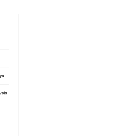
ys
evels