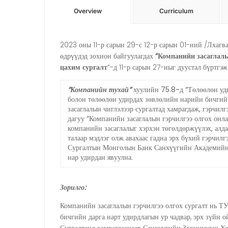
Overview
Curriculum
2023 оны 11-р сарын 29-с 12-р сарын 01-ний /Лхагва
өдрүүдэд зохион байгуулагдах
“Компанийн засаглалы
цахим сургалт
”-д 11-р сарын 27-ныг дуустал бүртгэ
“Компанийн тухай”
хуулийн 75.8-д “Төлөөлөн уд
болон төлөөлөн удирдах зөвлөлийн нарийн бичгий
засаглалын чиглэлээр сургалтад хамрагдаж, гэрчилг
дагуу “Компанийн засаглалын гэрчилгээ олгох онла
компанийн засаглалыг хэрхэн төгөлдөржүүлэх, алда
талаар мэдлэг олж авахаас гадна эрх бүхий гэрчилг
Сургалтын Монголын Банк Санхүүгийн Академийн 
нар удирдан явуулна.
Зорилго
:
Компанийн засаглалын гэрчилгээ олгох сургалт нь Т
бичгийн дарга нарт удирдлагын ур чадвар, эрх зүйн о