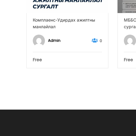
Комплаенс-Удирдах ажилтны
МББС
манлайлал
сурга
0
Admin
0
Free
Free