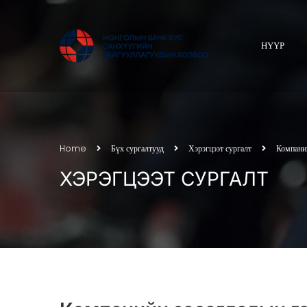
НҮҮР
Home
Бүх сургалтууд
Хэрэгцээт сургалт
Компаний
ХЭРЭГЦЭЭТ СУРГАЛТ