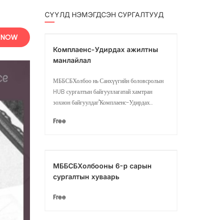
СҮҮЛД НЭМЭГДСЭН СУРГАЛТУУД
 NOW
Комплаенс-Удирдах ажилтны
манлайлал
МББСБХолбоо нь Санхүүгийн боловсролын
HUB сургалтын байгууллагатай хамтран
зохион байгуулдаг"Комплаенс-Удирдах...
Free
МББСБХолбооны 6-р сарын
сургалтын хуваарь
Free