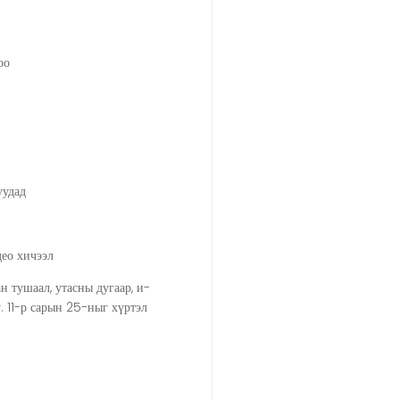
оо
уудад
идео хичээл
н тушаал, утасны дугаар, и-
11-р сарын 25-ныг хүртэл