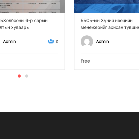
БХолбооны 6-р сарын
ББСБ-ын Хүний нөөцийн
лтын хуваарь
менежерийг ахисан түвши
чадавхжуулах сургалт
Admin
Admin
0
Free