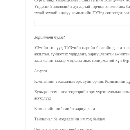
Сургалтанд хамрагдсанаар Санхүүгийн Зохицуулах Х
Үндэсний зөвлөлийн дугаартай гэрчилгээ олгогдох 
тухай хуулийн дагуу компанийн ТУЗ-д сонгогдох эрх
Зорилтот бүлэг:
УЗ-ийн гишүүд, ТУЗ-ийн нарийн бичгийн дарга зэрэг
ажилтан, гүйцэтгэх удирдлага, хариуцлагатай ажилтан
засаглалын талаар мэдээлэл авах сонирхолтой хүн бү
Агуулга
:
Компанийн засаглалын эрх зүйн орчин, Компанийн д
Хувьцаа эзэмшигч, тэдгээрийн эрх үүрэг, хувьцаа эзэ
асуудлууд
Компанийн нийгмийн хариуцлага
Тайлагнал ба мэдээллийн ил тод байдал
Чухал хэлцэл, тэдгээрийн онцлог