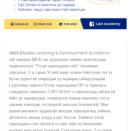
МББСБХолбоо Learning & Development Academy-
тай хамтран ББСБ-ын дуудлагын төвийн ажилтнуудыг
чадавхжуулах “Утсан харилцааны соёл” танхимын
сургалтыг 2-р сарын 9-ний өдөр зохион байгуулах тул та
бүхэн идэвхтэй хамрагдаж ур чадвараа сайжруулаарай.
Сургалтын зорилго:Утсан харилцааны ОУ-н туршлага,
стандартыг таниулах, Call Center-н ажитнуудад зайлшгүй
байх ур чадваруудыг эзэмшүүлэх улмаар ажилтны сэтгэл
ханамж нэмэгдэж, тогтвортой ажиллах боломжтой. Мөн
цахим шилжилт хурдацтай явагдаж, харилцагчид зайнаас
үйлчилгээ авахыг илүүд үздэг болсон. Тиймээс утсан
харилцааны соёл үйлчилгээ сайн байх нь бизнесийн
өсөлтөд маш чухал үүрэгтэй. Сургалтын огноо: 2-р сарын