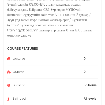
9-ний өдрийн 09:00-13:00 цагт танхимаар зохион
байгуулагдана. Байршил: СБД 8-р хороо МУИС-ийн
бизнесийн сургуулийн хойд талд Velox төвийн 2 давхар /
Зүүн урд талын кофе шоптой хаалгаар орно/ Сургалтын
бүртгэл: Сургалтад оролцох хүний мэдээллийг
training@bbsb.mn хаягаар 2-р сарын 6-ны 12:00 цагаас
өмнө ирүүлнэ үү
COURSE FEATURES
Lectures
0
Quizzes
0
Duration
50 hours
Skill level
All levels