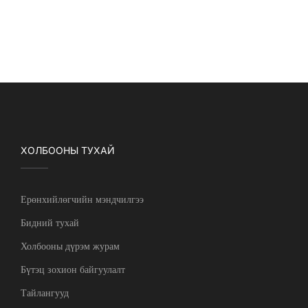
ХОЛБООНЫ ТУХАЙ
Ерөнхийлөгчийн мэндчилгээ
Бидний тухай
Холбооны дүрэм журам
Бүтэц зохион байгуулалт
Тайлангууд