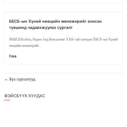
ББСБ-ын Хүний нөөцийн менежерийг ахисан
түвшинд чадавхжуулах сургалт
МББСБХолбоо, Наран Анд Консалтинг ХХК-тай хамтран "ББСБ-ын Хүний
нөөцийн менежерийг...
Free
Бүх сургалтууд
ФЭЙСБҮҮК ХУУДАС