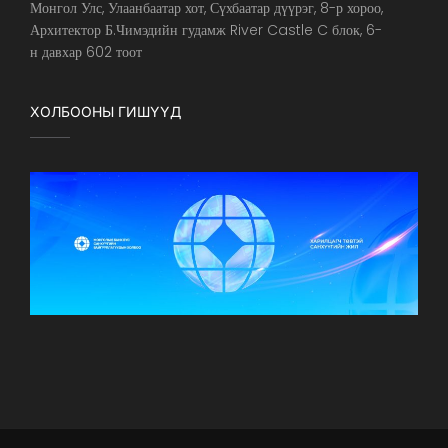
Монгол Улс, Улаанбаатар хот, Сүхбаатар дүүрэг, 8-р хороо,
Архитектор Б.Чимэдийн гудамж River Castle C блок, 6-
н давхар 602 тоот
ХОЛБООНЫ ГИШҮҮД