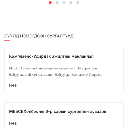
СҮҮЛД НЭМЭГДСЭН СУРГАЛТУУД
Комплаенс-Удирдах ажилтны манлайлал
МББСБХолбоо нь Санхүүгийн боловсролын HUB сургалтын
байгууллагатай хамтран зохион байгуулдаг"Комплаенс-Удирдах...
Free
МББСБХолбооны 6-р сарын сургалтын хуваарь
Free