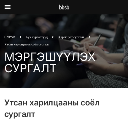
bbsb
Home
Бүх сургалтууд
Хэрэгцээт сургалт
Утсан харилцааны соёл сургалт
МЭРГЭШҮҮЛЭХ
СУРГАЛТ
Утсан харилцааны соёл
сургалт