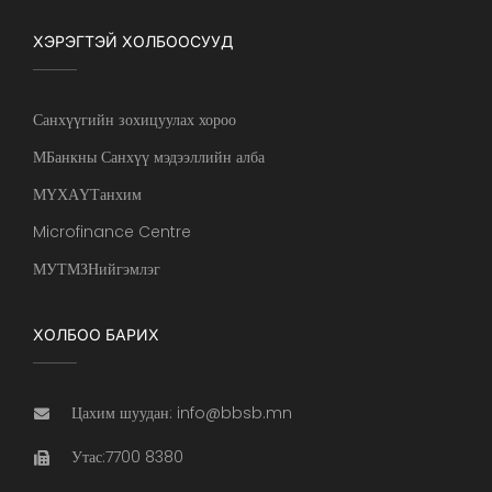
ХЭРЭГТЭЙ ХОЛБООСУУД
Санхүүгийн зохицуулах хороо
МБанкны Санхүү мэдээллийн алба
МҮХАҮТанхим
Microfinance Centre
МУТМЗНийгэмлэг
ХОЛБОО БАРИХ
Цахим шуудан: info@bbsb.mn
Утас:7700 8380