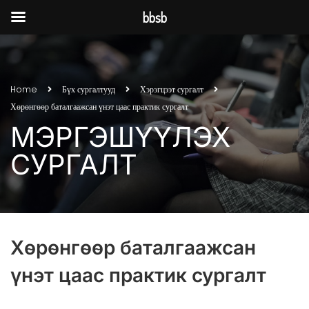
bbsb
Home
Бүх сургалтууд
Хэрэгцээт сургалт
Хөрөнгөөр баталгаажсан үнэт цаас практик сургалт
МЭРГЭШҮҮЛЭХ
СУРГАЛТ
Хөрөнгөөр баталгаажсан
үнэт цаас практик сургалт