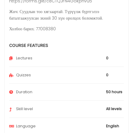
https://forms.gle/c8CTQJFN4Gokphvu5
Жич: Суудлын тоо хягзаартай. Түрүүлж бүртгэлээ
баталгаажуулсан эхний 30 хүн оролцох боломжтой.
Холбоо барих: 77008380
COURSE FEATURES
Lectures
0
Quizzes
0
Duration
50 hours
Skill level
All levels
Language
English