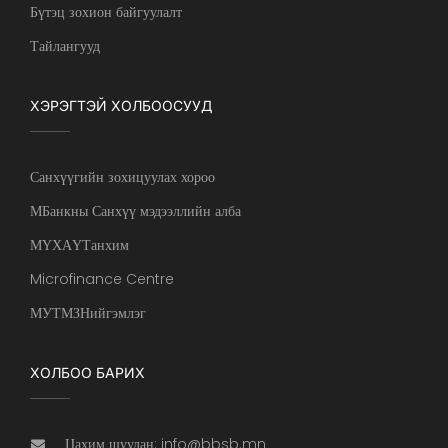
Бүтэц зохион байгуулалт
Тайлангууд
ХЭРЭГТЭЙ ХОЛБООСУУД
Санхүүгийн зохицуулах хороо
МБанкны Санхүү мэдээллийн алба
МҮХАҮТанхим
Microfinance Centre
МУТМЗНийгэмлэг
ХОЛБОО БАРИХ
Цахим шуудан: info@bbsb.mn