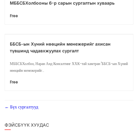
МББСБХолбооны 6-р сарын сургалтын хуваарь
Free
ББСБ-ын Хүний нөөцийн менежерийг ахисан
түвшинд чадавхжуулах сургалт
МББСБХолбоо, Наран Анд Консалтинг ХХК-тай хамтран "ББСБ-ын Хүний
нөөцийн менежерийг...
Free
Бүх сургалтууд
ФЭЙСБҮҮК ХУУДАС