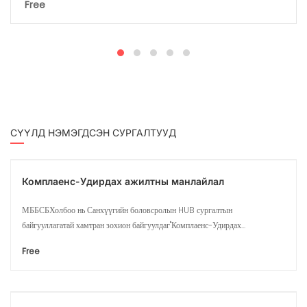
Free
СҮҮЛД НЭМЭГДСЭН СУРГАЛТУУД
Комплаенс-Удирдах ажилтны манлайлал
МББСБХолбоо нь Санхүүгийн боловсролын HUB сургалтын
байгууллагатай хамтран зохион байгуулдаг"Комплаенс-Удирдах...
Free