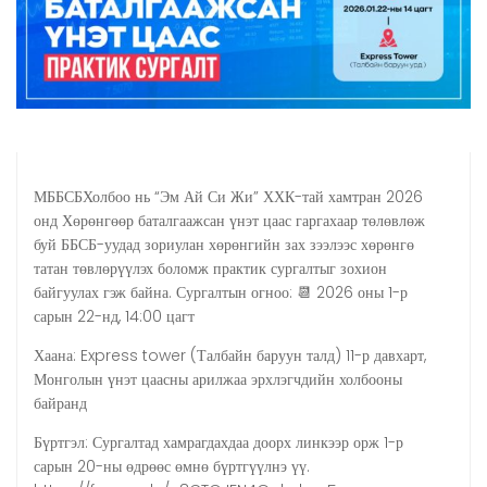
МББСБХолбоо нь “Эм Ай Си Жи” ХХК-тай хамтран 2026
онд Хөрөнгөөр баталгаажсан үнэт цаас гаргахаар төлөвлөж
буй ББСБ-уудад зориулан хөрөнгийн зах зээлээс хөрөнгө
татан төвлөрүүлэх боломж практик сургалтыг зохион
байгуулах гэж байна. Сургалтын огноо: 📆 2026 оны 1-р
сарын 22-нд, 14:00 цагт
Хаана: Express tower (Талбайн баруун талд) 11-р давхарт,
Монголын үнэт цаасны арилжаа эрхлэгчдийн холбооны
байранд
Бүртгэл: Сургалтад хамрагдахдаа доорх линкээр орж 1-р
сарын 20-ны өдрөөс өмнө бүртгүүлнэ үү.