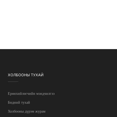
ХОЛБООНЫ ТУХАЙ
Ерөнхийлөгчийн мэндчилгээ
Бидний тухай
Холбооны дүрэм журам