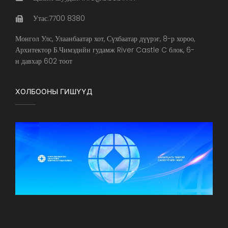
Утас:7700 8380
Монгол Улс, Улаанбаатар хот, Сүхбаатар дүүрэг, 8-р хороо,
Архитектор Б.Чимэдийн гудамж River Castle C блок, 6-
н давхар 602 тоот
ХОЛБООНЫ ГИШҮҮД