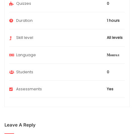
Quizzes
0
Duration
1 hours
Skill level
All levels
Language
Монгол
Students
0
Assessments
Yes
Leave A Reply