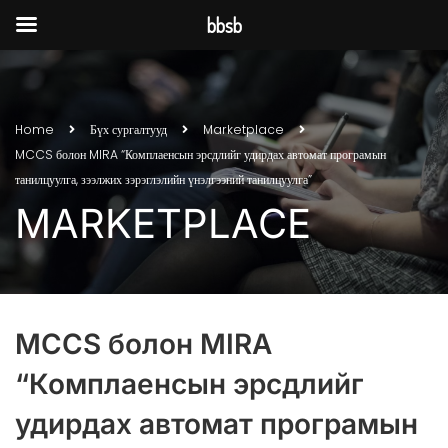
bbsb
Home
Бүх сургалтууд
Marketplace
MCCS болон MIRA “Комплаенсын эрсдлийг удирдах автомат програмын
танилцуулга, зээлжих зэрэглэлийн үнэлгээний танилцуулга”
MARKETPLACE
MCCS болон MIRA
“Комплаенсын эрсдлийг
удирдах автомат програмын