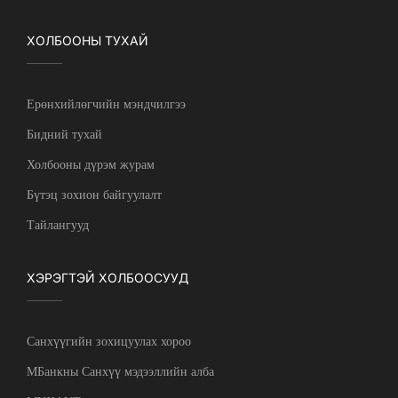
ХОЛБООНЫ ТУХАЙ
Ерөнхийлөгчийн мэндчилгээ
Бидний тухай
Холбооны дүрэм журам
Бүтэц зохион байгуулалт
Тайлангууд
ХЭРЭГТЭЙ ХОЛБООСУУД
Санхүүгийн зохицуулах хороо
МБанкны Санхүү мэдээллийн алба