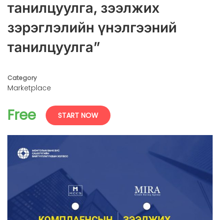
танилцуулга, зээлжих
зэрэглэлийн үнэлгээний
танилцуулга”
Category
Marketplace
Free
START NOW