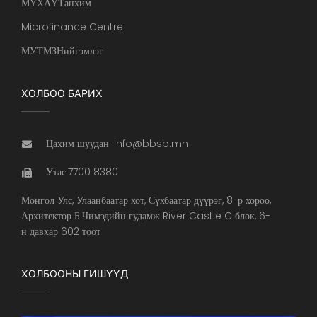
МҮХАҮТанхим
Microfinance Centre
МУТМЗНийгэмлэг
ХОЛБОО БАРИХ
Цахим шуудан: info@bbsb.mn
Утас:7700 8380
Монгол Улс, Улаанбаатар хот, Сүхбаатар дүүрэг, 8-р хороо,
Архитектор Б.Чимэдийн гудамж River Castle C блок, 6-
н давхар 602 тоот
ХОЛБООНЫ ГИШҮҮД