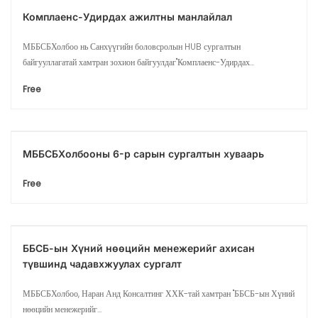
Комплаенс-Удирдах ажилтны манлайлал
МББСБХолбоо нь Санхүүгийн боловсролын HUB сургалтын
байгууллагатай хамтран зохион байгуулдаг"Комплаенс-Удирдах...
Free
МББСБХолбооны 6-р сарын сургалтын хуваарь
Free
ББСБ-ын Хүний нөөцийн менежерийг ахисан
түвшинд чадавхжуулах сургалт
МББСБХолбоо, Наран Анд Консалтинг ХХК-тай хамтран "ББСБ-ын Хүний
нөөцийн менежерийг...