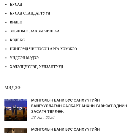
БУСАД
БУСАД СТАНДАРТУУД
ВИДЕО
ЗӨВЛӨМЖ, ЗААВАРЧИЛГАА
КОДЕКС
НИЙГЭМД ЧИГЛЭСЭН АРГА ХЭМЖЭЭ
ҮНДСЭН МЭДЭЭ
ХЭЛЭЛЦҮҮЛЭГ, УУЛЗАЛТУУД
МЭДЭЭ
МОНГОЛЫН БАНК БУС САНХҮҮГИЙН
БАЙГУУЛЛАГЫН САЛБАРТ АНХНЫ ГАВЬЯАТ ЭДИЙН
ЗАСАГЧ ТӨРЛӨӨ.
23
Jun,
2026
МОНГОЛЫН БАНК БУС САНХҮҮГИЙН