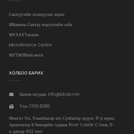
Санхүүгийн зохицуулах хороо
МБанкны Санхүү мэдээллийн алба
МҮХАҮТанхим
Microfinance Centre
МУТМЗНийгэмлэг
ХОЛБОО БАРИХ
Цахим шуудан: info@bbsb.mn
Утас:7700 8380
Монгол Улс, Улаанбаатар хот, Сүхбаатар дүүрэг, 8-р хороо,
Архитектор Б.Чимэдийн гудамж River Castle C блок, 6-
н давхар 602 тоот