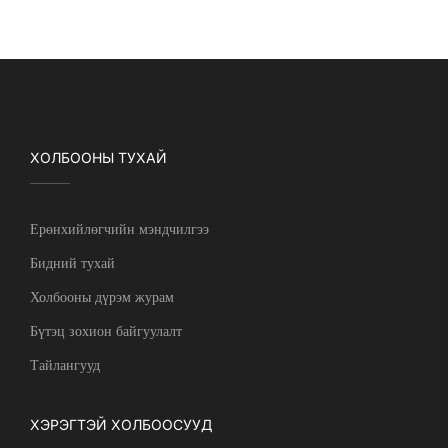
ХОЛБООНЫ ТУХАЙ
Ерөнхийлөгчийн мэндчилгээ
Бидний тухай
Холбооны дүрэм журам
Бүтэц зохион байгуулалт
Тайлангууд
ХЭРЭГТЭЙ ХОЛБООСУУД