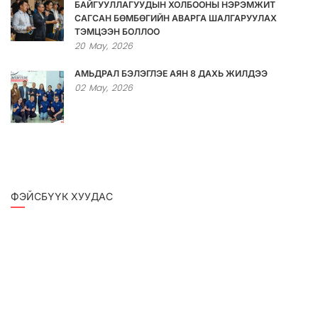
БАЙГУУЛЛАГУУДЫН ХОЛБООНЫ НЭРЭМЖИТ
САГСАН БӨМБӨГИЙН АВАРГА ШАЛГАРУУЛАХ
ТЭМЦЭЭН БОЛЛОО
20
May,
2026
АМЬДРАЛ БЭЛЭГЛЭЕ АЯН 8 ДАХЬ ЖИЛДЭЭ
02
May,
2026
ФЭЙСБҮҮК ХУУДАС