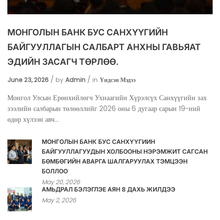
МОНГОЛЫН БАНК БУС САНХҮҮГИЙН
БАЙГУУЛЛАГЫН САЛБАРТ АНХНЫ ГАВЬЯАТ
ЭДИЙН ЗАСАГЧ ТӨРЛӨӨ.
June 23, 2026
by
Admin
in
Үндсэн Мэдээ
Монгол Улсын Ерөнхийлөгч Ухнаагийн Хүрэлсүх Санхүүгийн зах
зээлийн салбарын төлөөллийг 2026 оны 6 дугаар сарын 19-ний
өдөр хүлээн авч...
МОНГОЛЫН БАНК БУС САНХҮҮГИЙН
БАЙГУУЛЛАГУУДЫН ХОЛБООНЫ НЭРЭМЖИТ САГСАН
БӨМБӨГИЙН АВАРГА ШАЛГАРУУЛАХ ТЭМЦЭЭН
БОЛЛОО
May 20, 2026
АМЬДРАЛ БЭЛЭГЛЭЕ АЯН 8 ДАХЬ ЖИЛДЭЭ
May 2, 2026