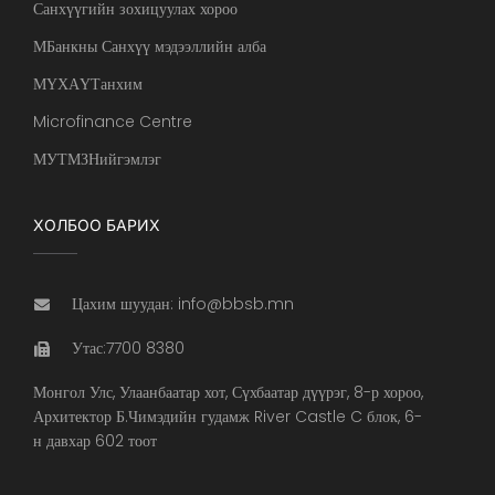
Санхүүгийн зохицуулах хороо
МБанкны Санхүү мэдээллийн алба
МҮХАҮТанхим
Microfinance Centre
МУТМЗНийгэмлэг
ХОЛБОО БАРИХ
Цахим шуудан: info@bbsb.mn
Утас:7700 8380
Монгол Улс, Улаанбаатар хот, Сүхбаатар дүүрэг, 8-р хороо,
Архитектор Б.Чимэдийн гудамж River Castle C блок, 6-
н давхар 602 тоот