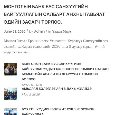
МОНГОЛЫН БАНК БУС САНХҮҮГИЙН
БАЙГУУЛЛАГЫН САЛБАРТ АНХНЫ ГАВЬЯАТ
ЭДИЙН ЗАСАГЧ ТӨРЛӨӨ.
June 23, 2026
by
Admin
in
Үндсэн Мэдээ
Монгол Улсын Ерөнхийлөгч Ухнаагийн Хүрэлсүх Санхүүгийн зах
зээлийн салбарын төлөөллийг 2026 оны 6 дугаар сарын 19-ний
өдөр хүлээн авч...
МОНГОЛЫН БАНК БУС САНХҮҮГИЙН
БАЙГУУЛЛАГУУДЫН ХОЛБООНЫ НЭРЭМЖИТ САГСАН
БӨМБӨГИЙН АВАРГА ШАЛГАРУУЛАХ ТЭМЦЭЭН
БОЛЛОО
May 20, 2026
АМЬДРАЛ БЭЛЭГЛЭЕ АЯН 8 ДАХЬ ЖИЛДЭЭ
May 2, 2026
БҮХ ГИШҮҮДИЙН ЭЭЛЖИТ ХУРЛЫГ ЗОХИОН
БАЙГУУЛЛАА