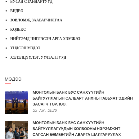
БУСАД СТАНДАРТУУД
ВИДЕО
ЗӨВЛӨМЖ, ЗААВАРЧИЛГАА
КОДЕКС
НИЙГЭМД ЧИГЛЭСЭН АРГА ХЭМЖЭЭ
ҮНДСЭН МЭДЭЭ
ХЭЛЭЛЦҮҮЛЭГ, УУЛЗАЛТУУД
МЭДЭЭ
МОНГОЛЫН БАНК БУС САНХҮҮГИЙН
БАЙГУУЛЛАГЫН САЛБАРТ АНХНЫ ГАВЬЯАТ ЭДИЙН
ЗАСАГЧ ТӨРЛӨӨ.
23
Jun,
2026
МОНГОЛЫН БАНК БУС САНХҮҮГИЙН
БАЙГУУЛЛАГУУДЫН ХОЛБООНЫ НЭРЭМЖИТ
САГСАН БӨМБӨГИЙН АВАРГА ШАЛГАРУУЛАХ