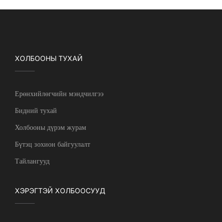
ХОЛБООНЫ ТУХАЙ
Ерөнхийлөгчийн мэндчилгээ
Бидний тухай
Холбооны дүрэм журам
Бүтэц зохион байгуулалт
Тайлангууд
ХЭРЭГТЭЙ ХОЛБООСУУД