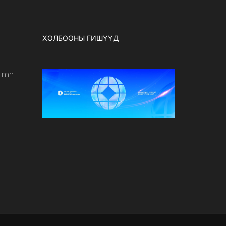
ХОЛБООНЫ ГИШҮҮД
b.mn