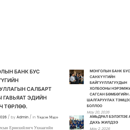
ЛЫН БАНК БУС
МОНГОЛЫН БАНК БУ
САНХҮҮГИЙН
ҮҮГИЙН
БАЙГУУЛЛАГУУДЫН
УЛЛАГЫН САЛБАРТ
ХОЛБООНЫ НЭРЭМЖ
САГСАН БӨМБӨГИЙН 
 ГАВЬЯАТ ЭДИЙН
ШАЛГАРУУЛАХ ТЭМЦЭ
Ч ТӨРЛӨӨ.
БОЛЛОО
May 20, 2026
АМЬДРАЛ БЭЛЭГЛЭЕ 
2026
by
Admin
in
Үндсэн Мэдээ
ДАХЬ ЖИЛДЭЭ
лсын Ерөнхийлөгч Ухнаагийн
May 2, 2026