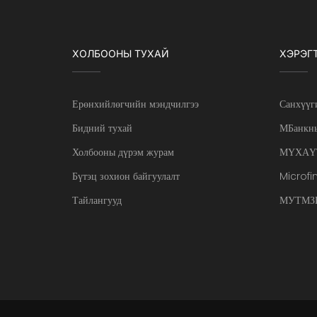
ХОЛБООНЫ ТУХАЙ
ХЭРЭГ
Ерөнхийлөгчийн мэндчилгээ
Санхүүг
Бидний тухай
МБанкны
Холбооны дүрэм журам
МҮХАҮ
Бүтэц зохион байгуулалт
Microfi
Тайлангууд
МУТМЗН