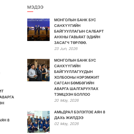
МЭДЭЭ
МОНГОЛЫН БАНК БУС
САНХҮҮГИЙН
БАЙГУУЛЛАГЫН САЛБАРТ
АНХНЫ ГАВЬЯАТ ЭДИЙН
ЗАСАГЧ ТӨРЛӨӨ.
23
Jun,
2026
МОНГОЛЫН БАНК БУС
САНХҮҮГИЙН
БАЙГУУЛЛАГУУДЫН
С
ХОЛБООНЫ НЭРЭМЖИТ
САГСАН БӨМБӨГИЙН
АВАРГА ШАЛГАРУУЛАХ
ИТ
ТЭМЦЭЭН БОЛЛОО
АВАРГА
20
May,
2026
ЭН
АМЬДРАЛ БЭЛЭГЛЭЕ АЯН 8
ДАХЬ ЖИЛДЭЭ
АЯН 8
02
May,
2026