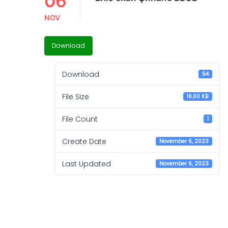
06
NOV
Download
Download
54
File Size
16.00 KB
File Count
1
Create Date
November 6, 2023
Last Updated
November 6, 2023