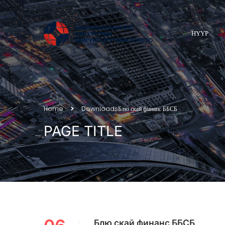
НҮҮР
Home
Downloads
Блю скай финанс ББСБ
PAGE TITLE
Блю скай финанс ББСБ