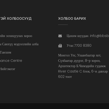
ТЭЙ ХОЛБООСУУД
ХОЛБОО БАРИХ
ийн зохицуулах хороо
Цахим шуудан: info@bbs
 Санхүү мэдээллийн алба
Утас:7700 8380
Танхим
Монгол Улс, Улаанбаатар хот,
nance Centre
Сүхбаатар дүүрэг, 8-р хороо,
Архитектор Б.Чимэдийн гудамж
ийгэмлэг
River Castle C блок, 6-н давхар
602 тоот