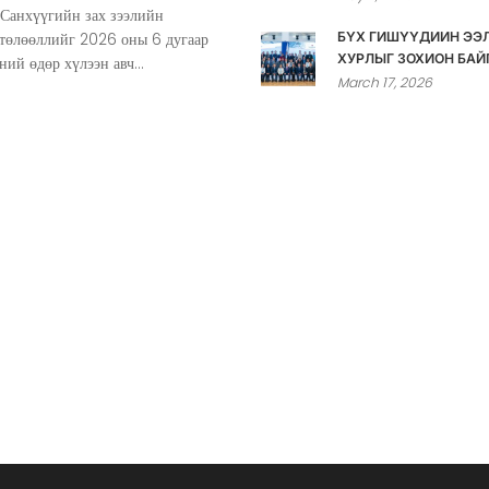
 Санхүүгийн зах зээлийн
 төлөөллийг 2026 оны 6 дугаар
БҮХ ГИШҮҮДИЙН ЭЭ
ХУРЛЫГ ЗОХИОН БАЙ
ний өдөр хүлээн авч...
March 17, 2026