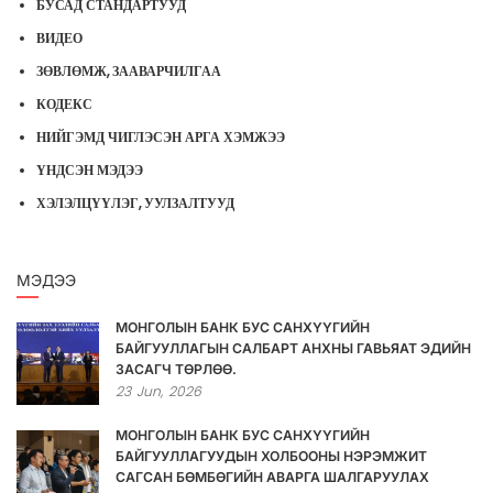
БУСАД СТАНДАРТУУД
ВИДЕО
ЗӨВЛӨМЖ, ЗААВАРЧИЛГАА
КОДЕКС
НИЙГЭМД ЧИГЛЭСЭН АРГА ХЭМЖЭЭ
ҮНДСЭН МЭДЭЭ
ХЭЛЭЛЦҮҮЛЭГ, УУЛЗАЛТУУД
МЭДЭЭ
МОНГОЛЫН БАНК БУС САНХҮҮГИЙН
БАЙГУУЛЛАГЫН САЛБАРТ АНХНЫ ГАВЬЯАТ ЭДИЙН
ЗАСАГЧ ТӨРЛӨӨ.
23
Jun,
2026
МОНГОЛЫН БАНК БУС САНХҮҮГИЙН
БАЙГУУЛЛАГУУДЫН ХОЛБООНЫ НЭРЭМЖИТ
САГСАН БӨМБӨГИЙН АВАРГА ШАЛГАРУУЛАХ