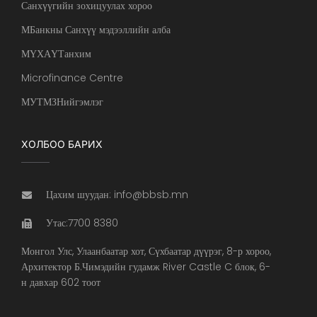
Санхүүгийн зохицуулах хороо
МБанкны Санхүү мэдээллийн алба
МҮХАҮТанхим
Microfinance Centre
МУТМЗНийгэмлэг
ХОЛБОО БАРИХ
Цахим шуудан: info@bbsb.mn
Утас:7700 8380
Монгол Улс, Улаанбаатар хот, Сүхбаатар дүүрэг, 8-р хороо,
Архитектор Б.Чимэдийн гудамж River Castle C блок, 6-
н давхар 602 тоот