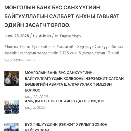
МОНГОЛЫН БАНК БУС САНХҮҮГИЙН
БАЙГУУЛЛАГЫН САЛБАРТ АНХНЫ ГАВЬЯАТ
ЭДИЙН ЗАСАГЧ ТӨРЛӨӨ.
June 23, 2026
by
Admin
in
Үндсэн Мэдээ
Монгол Улсын Ерөнхийлөгч Ухнаагийн Хүрэлсүх Санхүүгийн зах
зээлийн салбарын төлөөллийг 2026 оны 6 дугаар сарын 19-ний
өдөр хүлээн авч...
МОНГОЛЫН БАНК БУС САНХҮҮГИЙН
БАЙГУУЛЛАГУУДЫН ХОЛБООНЫ НЭРЭМЖИТ САГСАН
БӨМБӨГИЙН АВАРГА ШАЛГАРУУЛАХ ТЭМЦЭЭН
БОЛЛОО
May 20, 2026
АМЬДРАЛ БЭЛЭГЛЭЕ АЯН 8 ДАХЬ ЖИЛДЭЭ
May 2, 2026
БҮХ ГИШҮҮДИЙН ЭЭЛЖИТ ХУРЛЫГ ЗОХИОН
БАЙГУУЛЛАА