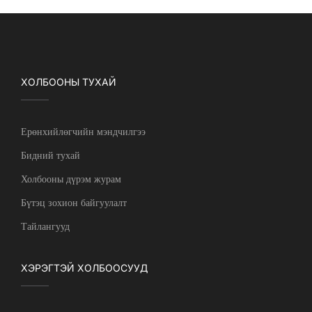
ХОЛБООНЫ ТУХАЙ
Ерөнхийлөгчийн мэндчилгээ
Бидний тухай
Холбооны дүрэм журам
Бүтэц зохион байгуулалт
Тайлангууд
ХЭРЭГТЭЙ ХОЛБООСУУД