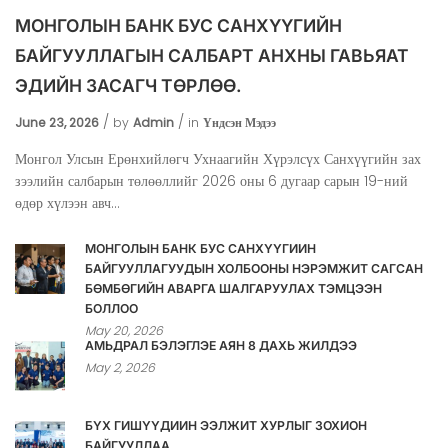
МОНГОЛЫН БАНК БУС САНХҮҮГИЙН
БАЙГУУЛЛАГЫН САЛБАРТ АНХНЫ ГАВЬЯАТ
ЭДИЙН ЗАСАГЧ ТӨРЛӨӨ.
June 23, 2026
by
Admin
in
Үндсэн Мэдээ
Монгол Улсын Ерөнхийлөгч Ухнаагийн Хүрэлсүх Санхүүгийн зах
зээлийн салбарын төлөөллийг 2026 оны 6 дугаар сарын 19-ний
өдөр хүлээн авч...
МОНГОЛЫН БАНК БУС САНХҮҮГИЙН
БАЙГУУЛЛАГУУДЫН ХОЛБООНЫ НЭРЭМЖИТ САГСАН
БӨМБӨГИЙН АВАРГА ШАЛГАРУУЛАХ ТЭМЦЭЭН
БОЛЛОО
May 20, 2026
АМЬДРАЛ БЭЛЭГЛЭЕ АЯН 8 ДАХЬ ЖИЛДЭЭ
May 2, 2026
БҮХ ГИШҮҮДИЙН ЭЭЛЖИТ ХУРЛЫГ ЗОХИОН
БАЙГУУЛЛАА