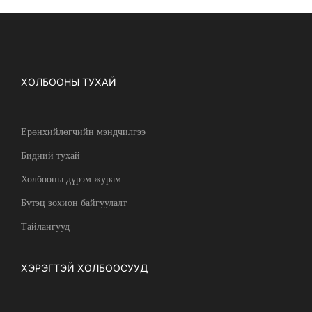
ХОЛБООНЫ ТУХАЙ
Ерөнхийлөгчийн мэндчилгээ
Бидний тухай
Холбооны дүрэм журам
Бүтэц зохион байгуулалт
Тайлангууд
ХЭРЭГТЭЙ ХОЛБООСУУД