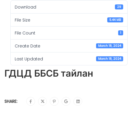
Download
29
File Size
5.44 MB
File Count
1
Create Date
March 18, 2024
Last Updated
March 18, 2024
ГДЦД ББСБ тайлан
SHARE: