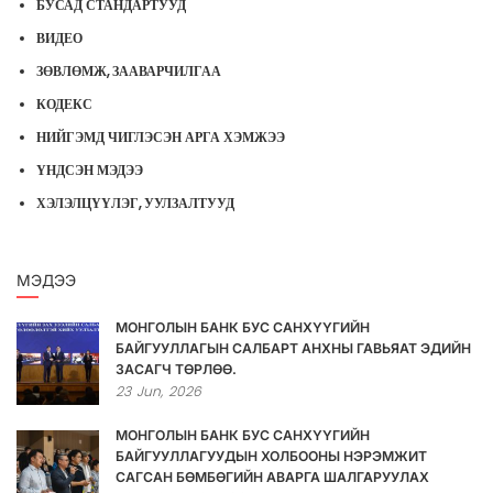
БУСАД СТАНДАРТУУД
ВИДЕО
ЗӨВЛӨМЖ, ЗААВАРЧИЛГАА
КОДЕКС
НИЙГЭМД ЧИГЛЭСЭН АРГА ХЭМЖЭЭ
ҮНДСЭН МЭДЭЭ
ХЭЛЭЛЦҮҮЛЭГ, УУЛЗАЛТУУД
МЭДЭЭ
МОНГОЛЫН БАНК БУС САНХҮҮГИЙН
БАЙГУУЛЛАГЫН САЛБАРТ АНХНЫ ГАВЬЯАТ ЭДИЙН
ЗАСАГЧ ТӨРЛӨӨ.
23
Jun,
2026
МОНГОЛЫН БАНК БУС САНХҮҮГИЙН
БАЙГУУЛЛАГУУДЫН ХОЛБООНЫ НЭРЭМЖИТ
САГСАН БӨМБӨГИЙН АВАРГА ШАЛГАРУУЛАХ