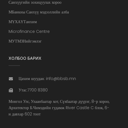
Санхүүгийн зохицуулах хороо
МБанкны Санхүү мэдээллийн алба
МҮХАҮТанхим
Microfinance Centre
МУТМЗНийгэмлэг
ХОЛБОО БАРИХ
Цахим шуудан: info@bbsb.mn
Утас:7700 8380
Монгол Улс, Улаанбаатар хот, Сүхбаатар дүүрэг, 8-р хороо,
Архитектор Б.Чимэдийн гудамж River Castle C блок, 6-
н давхар 602 тоот